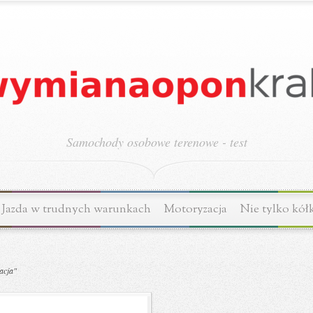
Samochody osobowe terenowe - test
Jazda w trudnych warunkach
Motoryzacja
Nie tylko kół
acja"