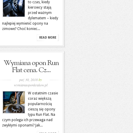
to czas, kiedy
kierowcy stają
przed ważnym
dylematem – kiedy
najlepiej wymienić opony na
zimowe? Choć koniec...
READ MORE
Wymiana opon Run
Flat cena. Cz...
paź 30, 2018
by
wymianaoponkrakow.pl
W ostatnim czasie
coraz większą
popularnością
cieszą się opony
typu Run Flat. Na
czym polega ich przewaga nad
zwykłymi oponami? Jak...