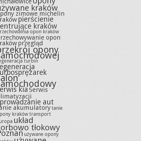
opony
ichałowice
używane kraków
pony zimowe michelin
pierścienie
raków
centrujące kraków
rzechowalnia opon kraków
rzechowywanie opon
raków
przegląd
przekrój opony
samochodowej
egeneracja turbin
regeneracja
turbosprężarek
salon
samochodowy
erwis kia
Serwis
limatyzacji
sprowadzanie aut
anie akumulatory
tanie
pony kraków
transport
układ
uropa
korbowo tłokowy
Poznań
używane opony
używane