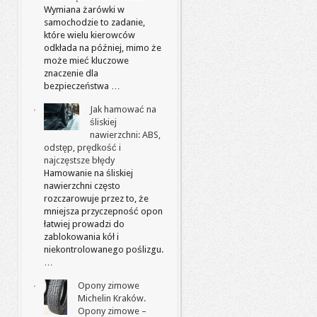
Wymiana żarówki w
samochodzie to zadanie,
które wielu kierowców
odkłada na później, mimo że
może mieć kluczowe
znaczenie dla
bezpieczeństwa …
Jak hamować na
śliskiej
nawierzchni: ABS,
odstęp, prędkość i
najczęstsze błędy
Hamowanie na śliskiej
nawierzchni często
rozczarowuje przez to, że
mniejsza przyczepność opon
łatwiej prowadzi do
zablokowania kół i
niekontrolowanego poślizgu.
…
Opony zimowe
Michelin Kraków.
Opony zimowe –