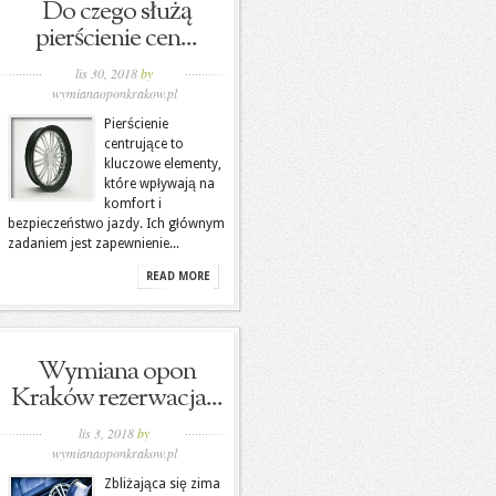
Do czego służą
pierścienie cen...
lis 30, 2018
by
wymianaoponkrakow.pl
Pierścienie
centrujące to
kluczowe elementy,
które wpływają na
komfort i
bezpieczeństwo jazdy. Ich głównym
zadaniem jest zapewnienie...
READ MORE
Wymiana opon
Kraków rezerwacja...
lis 3, 2018
by
wymianaoponkrakow.pl
Zbliżająca się zima