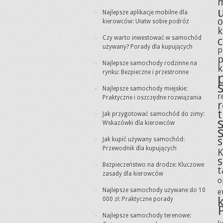
m
Najlepsze aplikacje mobilne dla
o
kierowców: Ułatw sobie podróż
k
Czy warto inwestować w samochód
używany? Porady dla kupujących
p
p
Najlepsze samochody rodzinne na
k
rynku: Bezpieczne i przestronne
Najlepsze samochody miejskie:
r
Praktyczne i oszczędne rozwiązania
Jak przygotować samochód do zimy:
Wskazówki dla kierowców
s
Jak kupić używany samochód:
Przewodnik dla kupujących
K
Bezpieczeństwo na drodze: Kluczowe
t
zasady dla kierowców
o
Najlepsze samochody używane do 10
e
000 zł: Praktyczne porady
Najlepsze samochody terenowe: