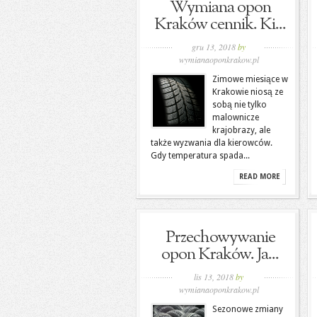
Wymiana opon
Kraków cennik. Ki...
gru 13, 2018
by
wymianaoponkrakow.pl
Zimowe miesiące w
Krakowie niosą ze
sobą nie tylko
malownicze
krajobrazy, ale
także wyzwania dla kierowców.
Gdy temperatura spada...
READ MORE
Przechowywanie
opon Kraków. Ja...
lis 13, 2018
by
wymianaoponkrakow.pl
Sezonowe zmiany