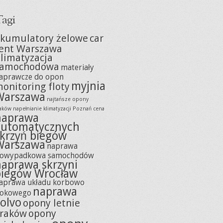
agi
kumulatory żelowe
car
ent Warszawa
limatyzacja
samochodowa
materiały
aprawcze do opon
myjnia
onitoring floty
Warszawa
najtańsze opony
raków
napełnianie klimatyzacji Poznań cena
naprawa
automatycznych
skrzyń biegów
Warszawa
naprawa
owypadkowa samochodów
naprawa skrzyni
biegów Wrocław
aprawa układu korbowo
naprawa
łokowego
olvo
opony letnie
raków
opony