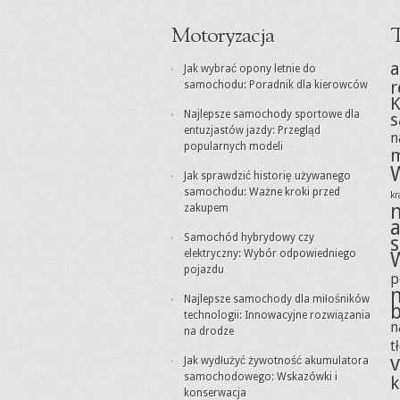
Motoryzacja
T
a
Jak wybrać opony letnie do
r
samochodu: Poradnik dla kierowców
K
Najlepsze samochody sportowe dla
entuzjastów jazdy: Przegląd
n
popularnych modeli
m
Jak sprawdzić historię używanego
samochodu: Ważne kroki przed
k
zakupem
Samochód hybrydowy czy
elektryczny: Wybór odpowiedniego
pojazdu
p
Najlepsze samochody dla miłośników
technologii: Innowacyjne rozwiązania
n
na drodze
t
v
Jak wydłużyć żywotność akumulatora
samochodowego: Wskazówki i
k
konserwacja