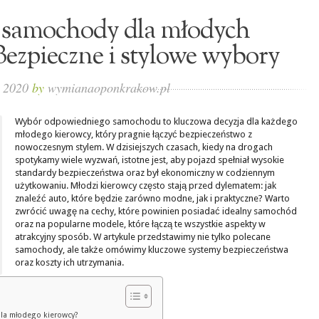
e samochody dla młodych
ezpieczne i stylowe wybory
, 2020
by
wymianaoponkrakow.pl
Wybór odpowiedniego samochodu to kluczowa decyzja dla każdego
młodego kierowcy, który pragnie łączyć bezpieczeństwo z
nowoczesnym stylem. W dzisiejszych czasach, kiedy na drogach
spotykamy wiele wyzwań, istotne jest, aby pojazd spełniał wysokie
standardy bezpieczeństwa oraz był ekonomiczny w codziennym
użytkowaniu. Młodzi kierowcy często stają przed dylematem: jak
znaleźć auto, które będzie zarówno modne, jak i praktyczne? Warto
zwrócić uwagę na cechy, które powinien posiadać idealny samochód
oraz na popularne modele, które łączą te wszystkie aspekty w
atrakcyjny sposób. W artykule przedstawimy nie tylko polecane
samochody, ale także omówimy kluczowe systemy bezpieczeństwa
oraz koszty ich utrzymania.
la młodego kierowcy?