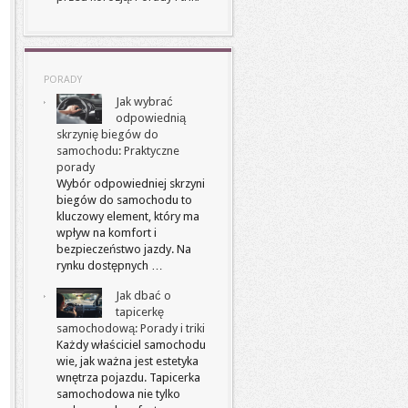
PORADY
Jak wybrać
odpowiednią
skrzynię biegów do
samochodu: Praktyczne
porady
Wybór odpowiedniej skrzyni
biegów do samochodu to
kluczowy element, który ma
wpływ na komfort i
bezpieczeństwo jazdy. Na
rynku dostępnych …
Jak dbać o
tapicerkę
samochodową: Porady i triki
Każdy właściciel samochodu
wie, jak ważna jest estetyka
wnętrza pojazdu. Tapicerka
samochodowa nie tylko