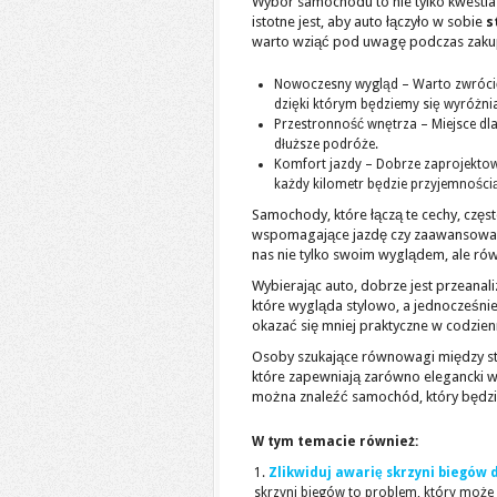
Wybór samochodu to nie tylko kwestia
istotne jest, aby auto łączyło w sobie
s
warto wziąć pod uwagę podczas zaku
Nowoczesny wygląd – Warto zwrócić 
dzięki którym będziemy się wyróżni
Przestronność wnętrza – Miejsce dla
dłuższe podróże.
Komfort jazdy – Dobrze zaprojektow
każdy kilometr będzie przyjemności
Samochody, które łączą te cechy, częs
wspomagające jazdę czy zaawansowane
nas nie tylko swoim wyglądem, ale ró
Wybierając auto, dobrze jest przeanal
które wygląda stylowo, a jednocześn
okazać się mniej praktyczne w codzie
Osoby szukające równowagi między sty
które zapewniają zarówno elegancki w
można znaleźć samochód, który będz
W tym temacie również:
Zlikwiduj awarię skrzyni biegów
skrzyni biegów to problem, który może