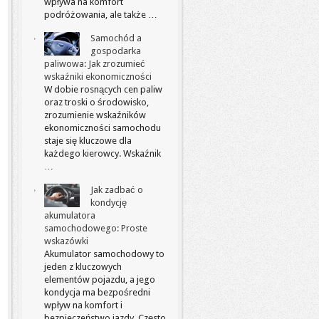
wpływa na komfort
podróżowania, ale także …
Samochód a
gospodarka
paliwowa: Jak zrozumieć
wskaźniki ekonomiczności
W dobie rosnących cen paliw
oraz troski o środowisko,
zrozumienie wskaźników
ekonomiczności samochodu
staje się kluczowe dla
każdego kierowcy. Wskaźnik
…
Jak zadbać o
kondycję
akumulatora
samochodowego: Proste
wskazówki
Akumulator samochodowy to
jeden z kluczowych
elementów pojazdu, a jego
kondycja ma bezpośredni
wpływ na komfort i
bezpieczeństwo jazdy. Często