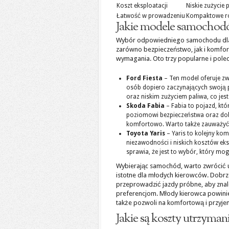
Koszt eksploatacji
Niskie zużycie 
Łatwość w prowadzeniu
Kompaktowe ro
Jakie modele samochodó
Wybór odpowiedniego samochodu dla 
zarówno bezpieczeństwo, jak i komfort 
wymagania. Oto trzy popularne i po
Ford Fiesta
– Ten model oferuje z
osób dopiero zaczynających swoją 
oraz niskim zużyciem paliwa, co jes
Skoda Fabia
– Fabia to pojazd, kt
poziomowi bezpieczeństwa oraz dobr
komfortowo. Warto także zauważyć,
Toyota Yaris
– Yaris to kolejny ko
niezawodności i niskich kosztów eks
sprawia, że jest to wybór, który mog
Wybierając samochód, warto zwrócić
istotne dla młodych kierowców. Dobrz
przeprowadzić jazdy próbne, aby znal
preferencjom. Młody kierowca powinie
także pozwoli na komfortową i przyje
Jakie są koszty utrzyma