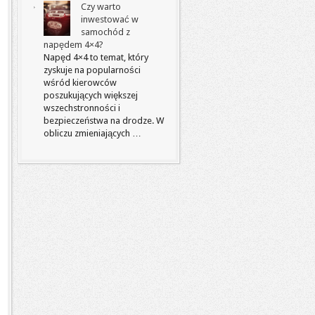
Czy warto
inwestować w
samochód z
napędem 4×4?
Napęd 4×4 to temat, który
zyskuje na popularności
wśród kierowców
poszukujących większej
wszechstronności i
bezpieczeństwa na drodze. W
obliczu zmieniających …