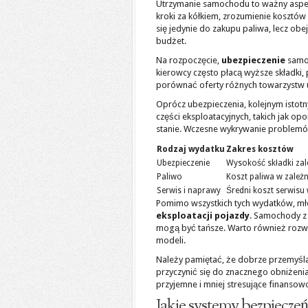
Utrzymanie samochodu to ważny aspek
kroki za kółkiem, zrozumienie kosztów
się jedynie do zakupu paliwa, lecz o
budżet.
Na rozpoczęcie,
ubezpieczenie
samoc
kierowcy często płacą wyższe składki,
porównać oferty różnych towarzystw u
Oprócz ubezpieczenia, kolejnym isto
części eksploatacyjnych, takich jak o
stanie. Wczesne wykrywanie problemów
Rodzaj wydatku
Zakres kosztów
Ubezpieczenie
Wysokość składki zal
Paliwo
Koszt paliwa w zależn
Serwis i naprawy
Średni koszt serwisu 
Pomimo wszystkich tych wydatków, mł
eksploatacji pojazdy
. Samochody z 
mogą być tańsze. Warto również rozw
modeli.
Należy pamiętać, że dobrze przemyśl
przyczynić się do znacznego obniżenia 
przyjemne i mniej stresujące finansow
Jakie systemy bezpiecz