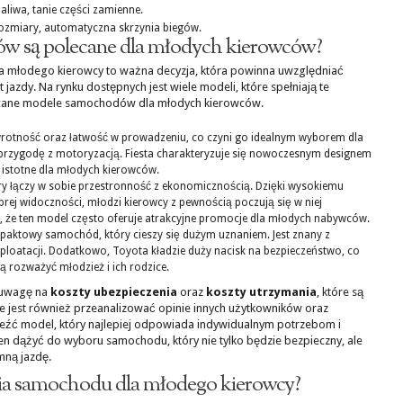
paliwa, tanie części zamienne.
zmiary, automatyczna skrzynia biegów.
w są polecane dla młodych kierowców?
młodego kierowcy to ważna decyzja, która powinna uwzględniać
jazdy. Na rynku dostępnych jest wiele modeli, które spełniają te
lecane modele samochodów dla młodych kierowców.
wrotność oraz łatwość w prowadzeniu, co czyni go idealnym wyborem dla
przygodę z motoryzacją. Fiesta charakteryzuje się nowoczesnym designem
t istotne dla młodych kierowców.
óry łączy w sobie przestronność z ekonomicznością. Dzięki wysokiemu
ej widoczności, młodzi kierowcy z pewnością poczują się w niej
 że ten model często oferuje atrakcyjne promocje dla młodych nabywców.
mpaktowy samochód, który cieszy się dużym uznaniem. Jest znany z
ploatacji. Dodatkowo, Toyota kładzie duży nacisk na bezpieczeństwo, co
ą rozważyć młodzież i ich rodzice.
 uwagę na
koszty ubezpieczenia
oraz
koszty utrzymania
, które są
e jest również przeanalizować opinie innych użytkowników oraz
eźć model, który najlepiej odpowiada indywidualnym potrzebom i
n dążyć do wyboru samochodu, który nie tylko będzie bezpieczny, ale
mną jazdę.
nia samochodu dla młodego kierowcy?