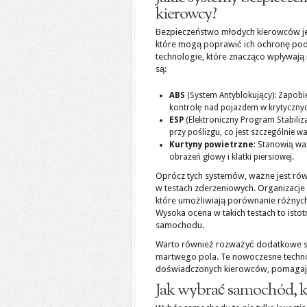
kierowcy?
Bezpieczeństwo młodych kierowców je
które mogą poprawić ich ochronę po
technologie, które znacząco wpływają
są:
ABS
(System Antyblokujący): Zapob
kontrolę nad pojazdem w krytycznyc
ESP
(Elektroniczny Program Stabili
przy poślizgu, co jest szczególnie
Kurtyny powietrzne
: Stanowią wa
obrażeń głowy i klatki piersiowej.
Oprócz tych systemów, ważne jest rów
w testach zderzeniowych. Organizacje 
które umożliwiają porównanie różny
Wysoka ocena w takich testach to isto
samochodu.
Warto również rozważyć dodatkowe sys
martwego pola. Te nowoczesne techno
doświadczonych kierowców, pomagając
Jak wybrać samochód, kt