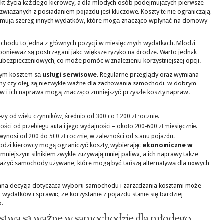
t życia każdego kierowcy, a dla młodych osób podejmujących pierwsze
 związanych z posiadaniem pojazdu jest kluczowe. Koszty te nie ograniczają
bejmują szereg innych wydatków, które mogą znacząco wpłynąć na domowy
hodu to jedna z głównych pozycji w miesięcznych wydatkach. Młodzi
 ponieważ są postrzegani jako większe ryzyko na drodze. Warto jednak
bezpieczeniowych, co może pomóc w znalezieniu korzystniejszej opcji.
tnym kosztem są
usługi serwisowe
. Regularne przeglądy oraz wymiana
pony czy olej, są niezwykle ważne dla zachowania samochodu w dobrym
 i ich naprawa mogą znacząco zmniejszyć przyszłe koszty napraw.
eży od wielu czynników, średnio od 300 do 1200 zł rocznie.
ości od przebiegu auta i jego wydajności – około 200-600 zł miesięcznie.
wynosi od 200 do 500 zł rocznie, w zależności od stanu pojazdu.
odzi kierowcy mogą ograniczyć koszty, wybierając
ekonomiczne w
mniejszym silnikiem zwykle zużywają mniej paliwa, a ich naprawy także
ażyć samochody używane, które mogą być tańszą alternatywą dla nowych
ana decyzja dotycząca wyboru samochodu i zarządzania kosztami może
wydatków i sprawić, że korzystanie z pojazdu stanie się bardziej
o.
eństwa są ważne w samochodzie dla młodego