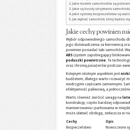
Jakie modele samochodów są polecane
Jakie są koszty utrzymania samochodu
Jakie systemy bezpieczeństwa są waż
Jak wybrać samochód, który będzie sty
Jakie cechy powinien m
Wybór odpowiedniego samochodu dla 
jego doświadczenia za kierownicą or
powinien posiadać taki samochód. Wa
ABS
(system zapobiegający blokowaniu
poduszki powietrzne
. Te technolo
oraz chronią pasażerów podczas ewentu
Kolejnym istotnym aspektem jest
nisk
budżetem, dlatego warto rozważyć mo
niedrogimi częściami zamiennymi. Samo
efektywność paliwową, a jednocześnie
Warto również zwrócić uwagę na
łat
konstrukcję, często bardziej odpowia
manewrowania i parkowania w miejski
może ułatwić obsługę, zwłaszcza w ruc
Cechy
Opis
Bezpieczeństwo
Nowoczesne sys