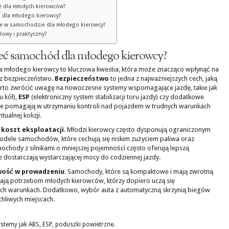
 dla młodych kierowców?
 dla młodego kierowcy?
ne w samochodzie dla młodego kierowcy?
lowy i praktyczny?
ieć samochód dla młodego kierowcy?
młodego kierowcy to kluczowa kwestia, która może znacząco wpłynąć na
az bezpieczeństwo.
Bezpieczeństwo
to jedna z najważniejszych cech, jaką
rto zwrócić uwagę na nowoczesne systemy wspomagające jazdę, takie jak
 kół),
ESP
(elektroniczny system stabilizacji toru jazdy) czy dodatkowe
gie pomagają w utrzymaniu kontroli nad pojazdem w trudnych warunkach
alnej kolizji.
i koszt eksploatacji
. Młodzi kierowcy często dysponują ograniczonym
dele samochodów, które cechują się niskim zużyciem paliwa oraz
chody z silnikami o mniejszej pojemności często oferują lepszą
 dostarczają wystarczającej mocy do codziennej jazdy.
wość w prowadzeniu
. Samochody, które są kompaktowe i mają zwrotną
dają potrzebom młodych kierowców, którzy dopiero uczą się
ch warunkach. Dodatkowo, wybór auta z automatyczną skrzynią biegów
hliwych miejscach.
temy jak ABS, ESP, poduszki powietrzne.