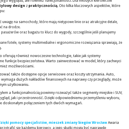
 jego wyglądu, ale również funkcjonalności. Dla młodych kierowców
tylowy design
z
praktycznością
. Oto kilka kluczowych aspektów, które
pu:
uwagę na samochody, które mają nietypowe linie oraz atrakcyjne detale,
ać na drodze.
 pasażerów oraz bagażu to klucz do wygody, szczególnie jeśli planujemy
ane fotele, systemy multimedialne i ergonomiczne rozwiązania sprawiają, że
ą.
to oferują również nowoczesne technologie, takie jak systemy
 funkcje bezpieczeństwa. Warto zainwestować w model, który zachwyci
wnież możliwościami.
izować także dostępne opcje serwisowe oraz koszty utrzymania. Auto,
ie wymaga dużych nakładów finansowych na naprawy czy przeglądy, może
nnym użytkowaniu.
lem a funkcjonalnością powinny rozważyć także segmenty miejskie i SUV,
ygląd, jak i przestronność. Dzięki odpowiedniemu przemyśleniu wyboru,
ie doskonałym połączeniem tych dwóch wymagań.
 dzięki pomocy specjalistów, mieszek zmiany biegów Wrocław
Awaria
 przytrafić się każdemu kierowcy, a jego skutki mogą być naprawdę