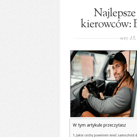
Najlepsz
kierowców: B
wrz 15
W tym artykule przeczytasz
Jakie cechy powinien mieć samochód d