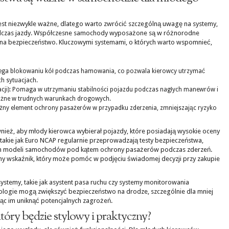
st niezwykle ważne, dlatego warto zwrócić szczególną uwagę na systemy,
dczas jazdy. Współczesne samochody wyposażone są w różnorodne
 na bezpieczeństwo. Kluczowymi systemami, o których warto wspomnieć,
iega blokowaniu kół podczas hamowania, co pozwala kierowcy utrzymać
h sytuacjach.
zacji): Pomaga w utrzymaniu stabilności pojazdu podczas nagłych manewrów i
 ważne w trudnych warunkach drogowych.
żny element ochrony pasażerów w przypadku zderzenia, zmniejszając ryzyko
nież, aby młody kierowca wybierał pojazdy, które posiadają wysokie oceny
takie jak Euro NCAP regularnie przeprowadzają testy bezpieczeństwa,
ch modeli samochodów pod kątem ochrony pasażerów podczas zderzeń.
tny wskaźnik, który może pomóc w podjęciu świadomej decyzji przy zakupie
temy, takie jak asystent pasa ruchu czy systemy monitorowania
logie mogą zwiększyć bezpieczeństwo na drodze, szczególnie dla mniej
 im uniknąć potencjalnych zagrożeń.
óry będzie stylowy i praktyczny?