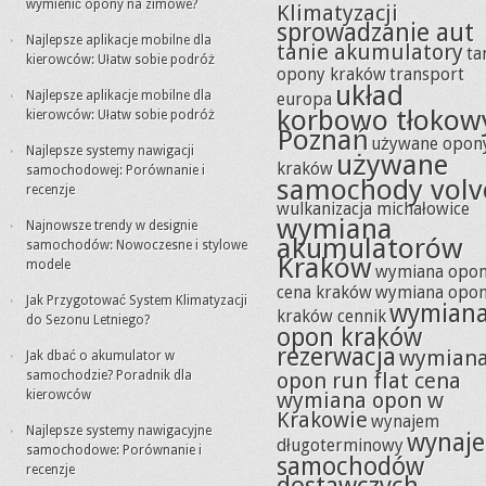
wymienić opony na zimowe?
Klimatyzacji
sprowadzanie aut
Najlepsze aplikacje mobilne dla
tanie akumulatory
ta
kierowców: Ułatw sobie podróż
opony kraków
transport
układ
Najlepsze aplikacje mobilne dla
europa
korbowo tłokow
kierowców: Ułatw sobie podróż
Poznań
używane opon
Najlepsze systemy nawigacji
używane
kraków
samochodowej: Porównanie i
samochody volv
recenzje
wulkanizacja michałowice
wymiana
Najnowsze trendy w designie
akumulatorów
samochodów: Nowoczesne i stylowe
Kraków
modele
wymiana opo
cena kraków
wymiana opo
Jak Przygotować System Klimatyzacji
wymian
kraków cennik
do Sezonu Letniego?
opon kraków
rezerwacja
wymian
Jak dbać o akumulator w
samochodzie? Poradnik dla
opon run flat cena
kierowców
wymiana opon w
Krakowie
wynajem
Najlepsze systemy nawigacyjne
wynaj
długoterminowy
samochodowe: Porównanie i
samochodów
recenzje