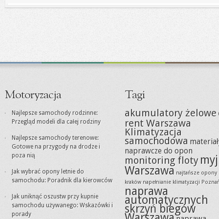
Motoryzacja
Tagi
akumulatory żelowe
Najlepsze samochody rodzinne:
rent Warszawa
Przegląd modeli dla całej rodziny
Klimatyzacja
Najlepsze samochody terenowe:
samochodowa
materiał
Gotowe na przygody na drodze i
naprawcze do opon
poza nią
myj
monitoring floty
Warszawa
Jak wybrać opony letnie do
najtańsze opony
samochodu: Poradnik dla kierowców
kraków
napełnianie klimatyzacji Pozna
naprawa
Jak uniknąć oszustw przy kupnie
automatycznych
samochodu używanego: Wskazówki i
skrzyń biegów
porady
Warszawa
naprawa