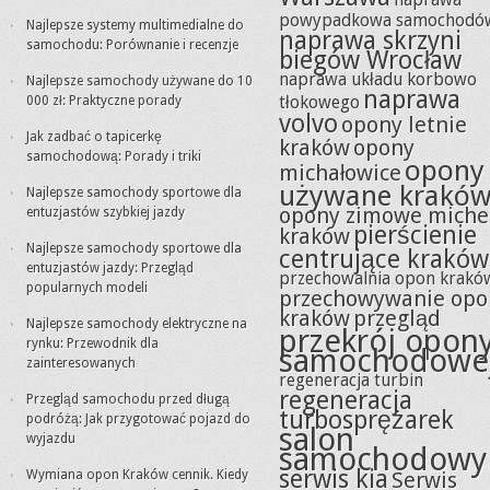
powypadkowa samochodó
Najlepsze systemy multimedialne do
naprawa skrzyni
samochodu: Porównanie i recenzje
biegów Wrocław
naprawa układu korbowo
Najlepsze samochody używane do 10
naprawa
tłokowego
000 zł: Praktyczne porady
volvo
opony letnie
Jak zadbać o tapicerkę
kraków
opony
samochodową: Porady i triki
opony
michałowice
używane krakó
Najlepsze samochody sportowe dla
opony zimowe miche
entuzjastów szybkiej jazdy
pierścienie
kraków
Najlepsze samochody sportowe dla
centrujące kraków
entuzjastów jazdy: Przegląd
przechowalnia opon krakó
popularnych modeli
przechowywanie opo
kraków
przegląd
Najlepsze samochody elektryczne na
przekrój opon
rynku: Przewodnik dla
samochodowe
zainteresowanych
regeneracja turbin
regeneracja
Przegląd samochodu przed długą
turbosprężarek
podróżą: Jak przygotować pojazd do
salon
wyjazdu
samochodowy
serwis kia
Wymiana opon Kraków cennik. Kiedy
Serwis