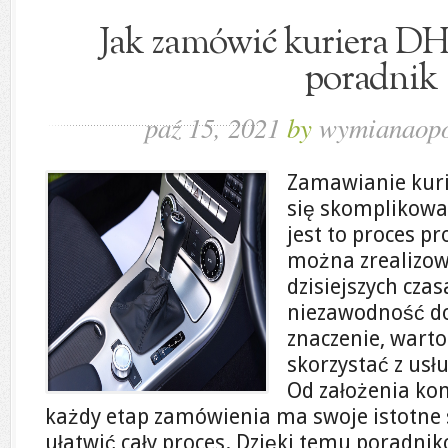
Jak zamówić kuriera DH
poradnik
paź 15, 2021
by
wymianaopo
Zamawianie kur
się skomplikowan
jest to proces pr
można zrealizow
dzisiejszych czas
niezawodność d
znaczenie, warto
skorzystać z usł
Od założenia kon
każdy etap zamówienia ma swoje istotne 
ułatwić cały proces. Dzięki temu poradnik