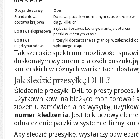
dla siebie.
Opcja dostawy
Opis
Standardowa
Dostawa paczek w normalnym czasie, często w
dostawa krajowa
ciągu kilku dni.
Szybsza dostawa, która gwarantuje dotarcie
Dostawa ekspresowa
paczki w krótszym czasie.
Dostawa
Przesyłki dostarczane za granicę, w zależności od
międzynarodowa
wybranego kraju.
Tak szerokie spektrum możliwości sprawia
doskonałym wyborem dla osób poszukują
kurierskich w różnych wariantach dostaw
Jak śledzić przesyłkę DHL?
Śledzenie przesyłki DHL to prosty proces,
użytkownikowi na bieżąco monitorować st
złożeniu zamówienia na wysyłkę, użytkow
numer śledzenia
. Jest to kluczowy elem
odnalezienie paczki w systemie firmy kurie
Aby śledzić przesyłkę, wystarczy odwiedz