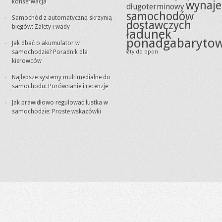
konserwacja
wynaj
długoterminowy
samochodów
Samochód z automatyczną skrzynią
dostawczych
biegów: Zalety i wady
ładunek
ponadgabaryto
Jak dbać o akumulator w
samochodzie? Poradnik dla
łaty do opon
kierowców
Najlepsze systemy multimedialne do
samochodu: Porównanie i recenzje
Jak prawidłowo regulować lustka w
samochodzie: Proste wskazówki