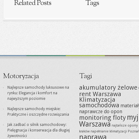
Related Posts
Tags
Motoryzacja
Tagi
akumulatory żelowe
Najlepsze samochody luksusowe na
rent Warszawa
rynku: Elegancja i komfort na
Klimatyzacja
najwyższym poziomie
samochodowa
materiał
Najlepsze samochody miejskie:
naprawcze do opon
Praktyczne i oszczędne rozwiązania
myj
monitoring floty
Warszawa
Jak zadbać o silnik samochodowy:
najtańsze opony
Pielęgnacja i konserwacja dla długiej
kraków
napełnianie klimatyzacji Pozna
naprawa
żywotności