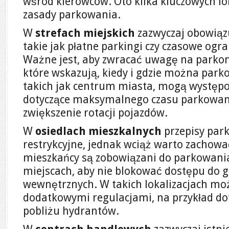
wśród kierowców. Oto kilka kluczowych lok
zasady parkowania.
W
strefach miejskich
zazwyczaj obowiązu
takie jak płatne parkingi czy czasowe ogr
Ważne jest, aby zwracać uwagę na parkom
które wskazują, kiedy i gdzie można park
takich jak centrum miasta, mogą występ
dotyczące maksymalnego czasu parkowani
zwiększenie rotacji pojazdów.
W
osiedlach mieszkalnych
przepisy par
restrykcyjne, jednak wciąż warto zachowa
mieszkańcy są zobowiązani do parkowani
miejscach, aby nie blokować dostępu do g
wewnętrznych. W takich lokalizacjach mo
dodatkowymi regulacjami, na przykład d
pobliżu hydrantów.