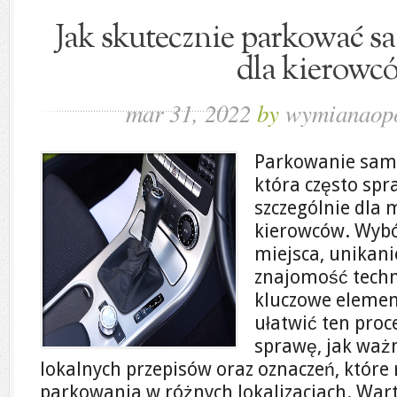
Jak skutecznie parkować s
dla kierowc
mar 31, 2022
by
wymianaopo
Parkowanie sam
która często spr
szczególnie dla
kierowców. Wyb
miejsca, unikan
znajomość tech
kluczowe elemen
ułatwić ten proc
sprawę, jak ważn
lokalnych przepisów oraz oznaczeń, które
parkowania w różnych lokalizacjach. War