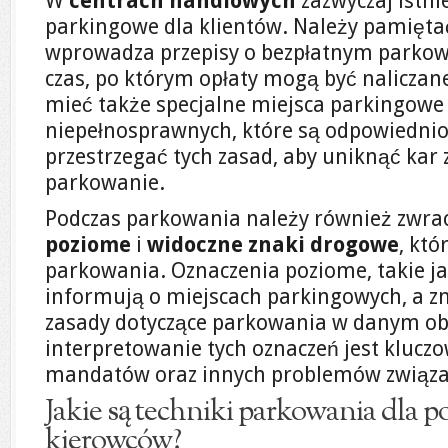
W
centrach handlowych
zazwyczaj istni
parkingowe dla klientów. Należy pamiętać,
wprowadza przepisy o bezpłatnym parkow
czas, po którym opłaty mogą być nalicza
mieć także specjalne miejsca parkingowe
niepełnosprawnych, które są odpowiednio
przestrzegać tych zasad, aby uniknąć kar
parkowanie.
Podczas parkowania należy również zwr
poziome
i
widoczne znaki drogowe
, któ
parkowania. Oznaczenia poziome, takie jak l
informują o miejscach parkingowych, a z
zasady dotyczące parkowania w danym ob
interpretowanie tych oznaczeń jest kluczo
mandatów oraz innych problemów związa
Jakie są techniki parkowania dla p
kierowców?