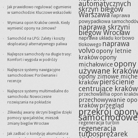
automatycznych
Jak prawidłowo regulować ogumienie
skrzyń biegów
w samochodzie: Kluczowe wskazówki
Warszawa
naprawa
powypadkowa samochodó
Wymiana opon Kraków cennik. Kiedy
naprawa skrzyni
wymienić opony na zimowe?
biegów Wrocław
naprawa układu korbowo
Samochód na LPG: Zalety i koszty
naprawa
tłokowego
eksploatacji alternatywnego paliwa
volvo
opony letnie
Najlepsze samochody na długie trasy:
kraków
opony
Komfort i wygoda w podróży
opony
michałowice
używane krakó
Najlepsze systemy nawigacyjne
opony zimowe miche
samochodowe: Porównanie i
pierścienie
kraków
recenzje
centrujące kraków
Najlepsze systemy multimedialne do
przechowalnia opon krakó
samochodu: Nowoczesne
przechowywanie opo
rozwiązania na pokładzie
kraków
przegląd
przekrój opon
Zlikwiduj awarię skrzyni biegów dzięki
samochodowe
pomocy specjalistów, mieszek
regeneracja turbin
zmiany biegów Wrocław
regeneracja
turbosprężarek
Jak zadbać o kondycję akumulatora