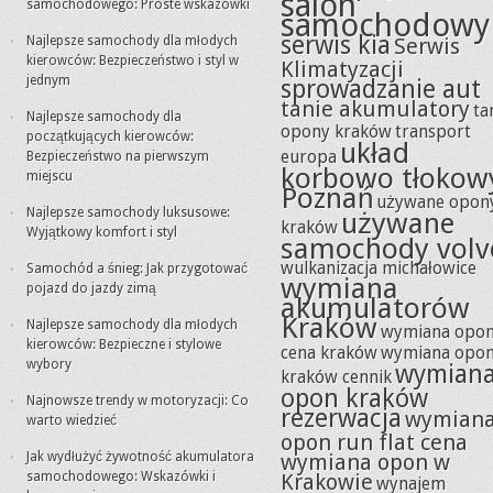
salon
samochodowego: Proste wskazówki
samochodowy
serwis kia
Najlepsze samochody dla młodych
Serwis
kierowców: Bezpieczeństwo i styl w
Klimatyzacji
jednym
sprowadzanie aut
tanie akumulatory
ta
Najlepsze samochody dla
opony kraków
transport
początkujących kierowców:
układ
europa
Bezpieczeństwo na pierwszym
korbowo tłokow
miejscu
Poznań
używane opon
Najlepsze samochody luksusowe:
używane
kraków
Wyjątkowy komfort i styl
samochody volv
wulkanizacja michałowice
Samochód a śnieg: Jak przygotować
wymiana
pojazd do jazdy zimą
akumulatorów
Kraków
Najlepsze samochody dla młodych
wymiana opo
kierowców: Bezpieczne i stylowe
cena kraków
wymiana opo
wybory
wymian
kraków cennik
opon kraków
Najnowsze trendy w motoryzacji: Co
rezerwacja
wymian
warto wiedzieć
opon run flat cena
Jak wydłużyć żywotność akumulatora
wymiana opon w
samochodowego: Wskazówki i
Krakowie
wynajem