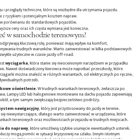
u i przeglądy techniczne, które są niezbędne dla utrzymania pojazdu.
e z ryzykiem i potencjalnym kosztem napraw.
a w porównaniu do standardowych pojazdów.
ższe ceny oraz ich częsta wymiana jest konieczna.
mieć w samochodzie terenowym?
dgrywają kluczową rolę, ponieważ mają wpływ na komfort,
onywania trudnych warunków. Warto zainwestować w kilka podstawowych
wykle użyteczne w czasie jazdy off-road.
est
wyciągarka
, która stanie się nieocenionym narzędziem w przypadku
enie. Nawet doświadczony kierowca może napotkać przeszkody, które
ągarki można znaleźć w różnych wariantach, od elektrycznych po ręczne,
dywidualnych potrzeb.
kowe oświetlenie
. W trudnych warunkach terenowych, zwłaszcza po
zowa. Lampy LED lub halogenowe montowane na dachu pojazdu zapewniają
wokół, a tym samym zwiększają bezpieczeństwo podróży.
system nawigacyjny
, który jest przystosowany do jazdy w terenie.
ę niewystarczające, dlatego warto zainwestować w urządzenia, które
runkach terenowych oraz możliwościach przejazdu w trudnych miejscach.
ia do naprawy
, które umożliwią szybkie usunięcie ewentualnych usterek.
kluczy mogą pomóc w sytuacji kryzysowej na szlaku. Innym istotnym