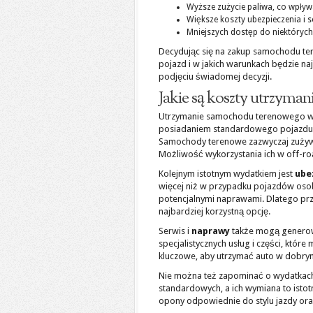
Wyższe zużycie paliwa, co wpływ
Większe koszty ubezpieczenia i 
Mniejszych dostęp do niektórych
Decydując się na zakup samochodu ter
pojazd i w jakich warunkach będzie na
podjęciu świadomej decyzji.
Jakie są koszty utrzym
Utrzymanie samochodu terenowego wią
posiadaniem standardowego pojazdu. 
Samochody terenowe zazwyczaj zużywaj
Możliwość wykorzystania ich w off-roa
Kolejnym istotnym wydatkiem jest
ube
więcej niż w przypadku pojazdów osob
potencjalnymi naprawami. Dlatego prz
najbardziej korzystną opcję.
Serwis i
naprawy
także mogą genero
specjalistycznych usług i części, któr
kluczowe, aby utrzymać auto w dobrym 
Nie można też zapominać o wydatkac
standardowych, a ich wymiana to istot
opony odpowiednie do stylu jazdy or