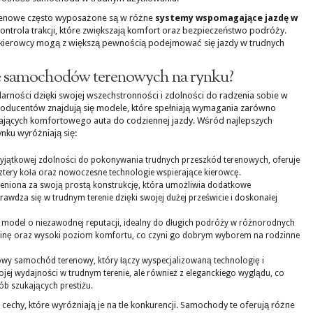
renowe często wyposażone są w różne
systemy wspomagające jazdę w
y kontrola trakcji, które zwiększają komfort oraz bezpieczeństwo podróży.
i kierowcy mogą z większą pewnością podejmować się jazdy w trudnych
ele samochodów terenowych na rynku?
rności dzięki swojej wszechstronności i zdolności do radzenia sobie w
roducentów znajdują się modele, które spełniają wymagania zarówno
ukających komfortowego auta do codziennej jazdy. Wśród najlepszych
ku wyróżniają się:
yjątkowej zdolności do pokonywania trudnych przeszkód terenowych, oferuje
ery koła oraz nowoczesne technologie wspierające kierowcę.
ceniona za swoją prostą konstrukcję, która umożliwia dodatkowe
awdza się w trudnym terenie dzięki swojej dużej prześwicie i doskonałej
 model o niezawodnej reputacji, idealny do długich podróży w różnorodnych
binę oraz wysoki poziom komfortu, co czyni go dobrym wyborem na rodzinne
wy samochód terenowy, który łączy wyspecjalizowaną technologię i
ojej wydajności w trudnym terenie, ale również z eleganckiego wyglądu, co
ób szukających prestiżu.
cechy, które wyróżniają je na tle konkurencji. Samochody te oferują różne