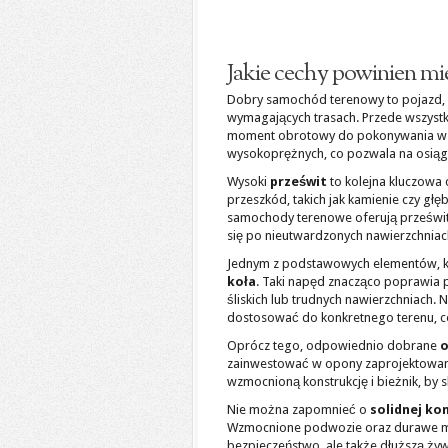
Jakie cechy powinien m
Dobry samochód terenowy to pojazd, k
wymagających trasach. Przede wszyst
moment obrotowy do pokonywania wznie
wysokoprężnych, co pozwala na osiąg
Wysoki
prześwit
to kolejna kluczowa
przeszkód, takich jak kamienie czy gł
samochody terenowe oferują prześwit
się po nieutwardzonych nawierzchniac
Jednym z podstawowych elementów, któ
koła
. Taki napęd znacząco poprawia 
śliskich lub trudnych nawierzchniach.
dostosować do konkretnego terenu, c
Oprócz tego, odpowiednio dobrane
o
zainwestować w opony zaprojektowane
wzmocnioną konstrukcję i bieżnik, by 
Nie można zapomnieć o
solidnej ko
Wzmocnione podwozie oraz durawe mat
bezpieczeństwo, ale także dłuższą ż