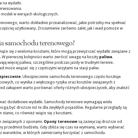
a na wydatki.
serwisowania.
 modeli w wersjach ekologicznych.
enowego, warto dokładnie przeanalizować, jakie potrzeby ma spełniać
jczęściej użytkowany. Zrozumienie zarówno zalet, jak i wad pomoże w
ania samochodu terenowego?
że się z wieloma kosztami, które mogą przewyższać wydatki związane z
W pierwszej kolejności warto zwrócić uwagę na koszty
paliwa
.
ą więcej paliwa, szczególnie podczas jazdy w trudnym terenie.
d może wiązać się z częstszymi wizytami na stacji paliw.
zpieczenie
. Ubezpieczenie samochodu terenowego często kosztuje
owych, co wynika z większego ryzyka oraz kosztów związanych z
ed zakupem warto porównać oferty różnych ubezpieczycieli, aby znaleźć
wać dodatkowe wydatki. Samochody terenowe wymagają wielu
e mogą być droższe niż te dla zwykłych pojazdów. Regularne przeglądy są
stanie, co również wiąże się z kosztami.
h związanych z oponami.
Opony terenowe
są zazwyczaj droższe od
ny przedmiot budżetu. Gdy zbliża się czas na wymianę, warto wybierać
az warunków, w których zamierzamy korzystać z samochodu.