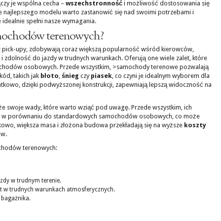
ączy je wspólna cecha –
wszechstronność
i możliwość dostosowania się
 najlepszego modelu warto zastanowić się nad swoimi potrzebami i
e idealnie spełni nasze wymagania.
samochodów terenowych?
z pick-upy, zdobywają coraz większą popularność wśród kierowców,
i zdolność do jazdy w trudnych warunkach. Oferują one wiele zalet, które
amochodów osobowych. Przede wszystkim, >samochody terenowe pozwalają
ód, takich jak
błoto
,
śnieg
czy
piasek
, co czyni je idealnym wyborem dla
tkowo, dzięki podwyższonej konstrukcji, zapewniają lepszą widoczność na
e swoje wady, które warto wziąć pod uwagę. Przede wszystkim, ich
ze w porównaniu do standardowych samochodów osobowych, co może
tkowo, większa masa i złożona budowa przekładają się na wyższe
koszty
aw.
ochodów terenowych:
zdy w trudnym terenie.
t w trudnych warunkach atmosferycznych.
 bagażnika.