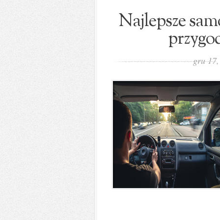
Najlepsze sa
przygod
gru 17