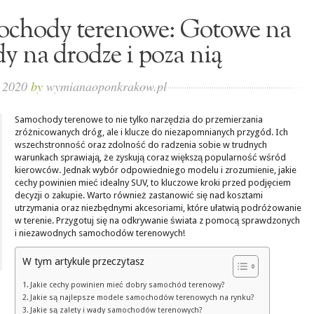
mochody terenowe: Gotowe na
y na drodze i poza nią
, 2020
by
wymianaoponkrakow.pl
Samochody terenowe to nie tylko narzędzia do przemierzania
zróżnicowanych dróg, ale i klucze do niezapomnianych przygód. Ich
wszechstronność oraz zdolność do radzenia sobie w trudnych
warunkach sprawiają, że zyskują coraz większą popularność wśród
kierowców. Jednak wybór odpowiedniego modelu i zrozumienie, jakie
cechy powinien mieć idealny SUV, to kluczowe kroki przed podjęciem
decyzji o zakupie. Warto również zastanowić się nad kosztami
utrzymania oraz niezbędnymi akcesoriami, które ułatwią podróżowanie
w terenie. Przygotuj się na odkrywanie świata z pomocą sprawdzonych
i niezawodnych samochodów terenowych!
W tym artykule przeczytasz
Jakie cechy powinien mieć dobry samochód terenowy?
Jakie są najlepsze modele samochodów terenowych na rynku?
Jakie są zalety i wady samochodów terenowych?