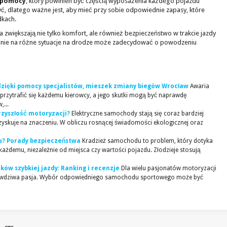
j pomocy
, który powinien być częścią wyposażenia każdego pojazdu
, dlatego ważne jest, aby mieć przy sobie odpowiednie zapasy, które
kach.
zwiększają nie tylko komfort, ale również bezpieczeństwo w trakcie jazdy
ie na różne sytuacje na drodze może zadecydować o powodzeniu
 dzięki pomocy specjalistów, mieszek zmiany biegów Wrocław
Awaria
 przytrafić się każdemu kierowcy, a jego skutki mogą być naprawdę
...
rzyszłość motoryzacji?
Elektryczne samochody stają się coraz bardziej
zyskuje na znaczeniu. W obliczu rosnącej świadomości ekologicznej oraz
u? Porady bezpieczeństwa
Kradzież samochodu to problem, który dotyka
każdemu, niezależnie od miejsca czy wartości pojazdu. Złodzieje stosują
ów szybkiej jazdy: Ranking i recenzje
Dla wielu pasjonatów motoryzacji
 prawdziwa pasja. Wybór odpowiedniego samochodu sportowego może być