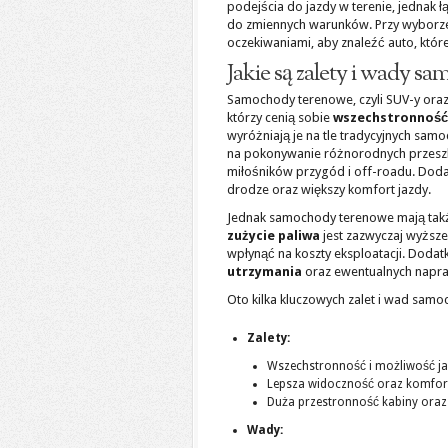
podejścia do jazdy w terenie, jednak ł
do zmiennych warunków. Przy wyborze
oczekiwaniami, aby znaleźć auto, któr
Jakie są zalety i wady 
Samochody terenowe, czyli SUV-y ora
którzy cenią sobie
wszechstronność
wyróżniają je na tle tradycyjnych s
na pokonywanie różnorodnych przeszk
miłośników przygód i off-roadu. Doda
drodze oraz większy komfort jazdy.
Jednak samochody terenowe mają takż
zużycie paliwa
jest zazwyczaj wyżs
wpłynąć na koszty eksploatacji. Doda
utrzymania
oraz ewentualnych napr
Oto kilka kluczowych zalet i wad sam
Zalety:
Wszechstronność i możliwość ja
Lepsza widoczność oraz komfor
Duża przestronność kabiny oraz
Wady: