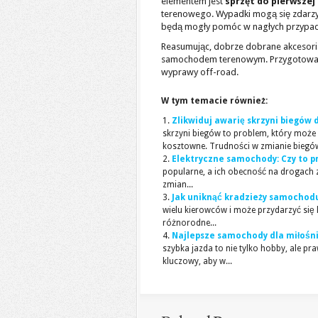
elementem jest
sprzęt do pierwsze
terenowego. Wypadki mogą się zdarzyć
będą mogły pomóc w nagłych przypad
Reasumując, dobrze dobrane akcesoria 
samochodem terenowym. Przygotowan
wyprawy off-road.
W tym temacie również:
Zlikwiduj awarię skrzyni biegów
skrzyni biegów to problem, który może
kosztowne. Trudności w zmianie biegów,
Elektryczne samochody: Czy to p
popularne, a ich obecność na drogach 
zmian...
Jak uniknąć kradzieży samochod
wielu kierowców i może przydarzyć się 
różnorodne...
Najlepsze samochody dla miłośnik
szybka jazda to nie tylko hobby, ale
kluczowy, aby w...