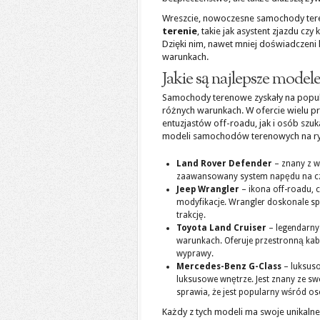
Wreszcie, nowoczesne samochody te
terenie
, takie jak asystent zjazdu cz
Dzięki nim, nawet mniej doświadczen
warunkach.
Jakie są najlepsze mod
Samochody terenowe zyskały na popula
różnych warunkach. W ofercie wielu p
entuzjastów off-roadu, jak i osób sz
modeli samochodów terenowych na ryn
Land Rover Defender
– znany z w
zaawansowany system napędu na czt
Jeep Wrangler
– ikona off-roadu, 
modyfikacje. Wrangler doskonale spr
trakcję.
Toyota Land Cruiser
– legendarny
warunkach. Oferuje przestronną ka
wyprawy.
Mercedes-Benz G-Class
– luksuso
luksusowe wnętrze. Jest znany ze sw
sprawia, że jest popularny wśród os
Każdy z tych modeli ma swoje unikalne 