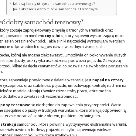
Jakie są koszty utrzymania samochodu terenowego?
Jakie akcesoria warto mieć w samochodzie terenowym?
ieć dobry samochód terenowy?
tóry zostaje zaprojektowany z myślą o trudnych warunkach oraz
kim, powinien on mieć
mocny silnik
, który zapewni wystarczającą moc i
sień oraz nierówności. Takie silniki najczęściej występują w wersjach
nięcie odpowiednich osiągów nawet w trudnych warunkach.
 cecha, której nie można zlekceważyć. Umożliwia on pokonywanie dużych
ębokie podjazdy, bez ryzyka uszkodzenia podwozia pojazdu. Zazwyczaj
 rzędu kilkudziesięciu centymetrów, co pozwala na swobodne poruszanie
h.
re zapewniają prawidłowe działanie w terenie, jest
napęd na cztery
przyczepność oraz stabilność pojazdu, umożliwiając kontrolę nad nim na
 Niektóre modele oferują również różne tryby pracy, które można
o dodatkowo zwiększa ich wszechstronność.
pony terenowe
są niezbędne do zapewnienia przyczepności. Warto
 specjalnie do jazdy w trudnych warunkach, które oferują odpowiednią
skutecznie poradzić sobie z błotem, piaskiem czy śniegiem.
nstrukcji
samochodu, która powinna wytrzymywać ekstremalne warunki.
eriały użyte do budowy pojazdu nie tylko zapewniają większe
ywotność samochodu w trudnym użytkowaniu.