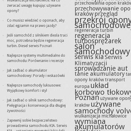
Wulkanizacja Michałowice. Na co
przechowalnia opon krakó
zwracać uwagę kupując używane
przechowywanie opo
opony?
kraków
przegląd
przekrój opon
Co musisz wiedzieć o oponach, aby
samochodowe
zdać egzamin na prawo jazdy?
regeneracja turbin
regeneracja
Jeśli samochód z silnikiem diesla traci
turbosprężarek
moc, potrzebna będzie regeneracja
salon
turbin. Diesel serwis Poznań
samochodowy
serwis kia
Najlepsze systemy multimedialne do
Serwis
samochodu: Porównanie i recenzje
Klimatyzacji
sprowadzanie aut
Jak zadbać o akumulator
tanie akumulatory
ta
samochodowy: Porady i wskazówki
opony kraków
transport
układ
Najlepsze samochody luksusowe:
europa
korbowo tłokow
Wyjątkowy komfort i styl
Poznań
używane opon
Jak zadbać o silnik samochodowy:
używane
kraków
Pielęgnacja i konserwacja dla długiej
samochody volv
żywotności
wulkanizacja michałowice
wymiana
Zapewnij sobie bezpieczeństwo
akumulatorów
prowadzenia samochodu KIA. Serwis