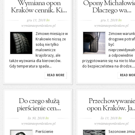
Wymiana opon
Opony Michałowic
Kraków cennik. Ki...
Dlaczego wa...
gru 13, 2018
by
gru 3, 2018
by
wymianaoponkrakow.pl
wymianaoponkrakow.pl
Zimowe miesiące w
Zimowe warunk
Krakowie niosą ze
drogowe potraf
sobą nie tylko
być
malownicze
nieprzewidywal
krajobrazy, ale
a odpowiednie
także wyzwania dla kierowców.
przygotowanie się na nie to klu
Gdy temperatura spada...
do bezpieczeństwa na drodze....
READ MORE
READ MO
Do czego służą
Przechowywani
pierścienie cen...
opon Kraków. Ja..
lis 30, 2018
by
lis 13, 2018
by
wymianaoponkrakow.pl
wymianaoponkrakow.pl
Pierścienie
Sezonowe zmia