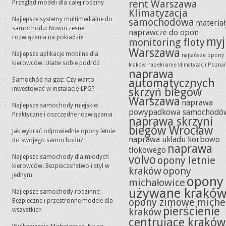
rent Warszawa
Przegląd modeli dla całej rodziny
Klimatyzacja
Najlepsze systemy multimedialne do
samochodowa
materiał
samochodu: Nowoczesne
naprawcze do opon
rozwiązania na pokładzie
myj
monitoring floty
Warszawa
Najlepsze aplikacje mobilne dla
najtańsze opony
kierowców: Ułatw sobie podróż
kraków
napełnianie klimatyzacji Pozna
naprawa
Samochód na gaz: Czy warto
automatycznych
inwestować w instalację LPG?
skrzyń biegów
Warszawa
naprawa
Najlepsze samochody miejskie:
powypadkowa samochodó
Praktyczne i oszczędne rozwiązania
naprawa skrzyni
biegów Wrocław
Jak wybrać odpowiednie opony letnie
naprawa układu korbowo
do swojego samochodu?
naprawa
tłokowego
volvo
Najlepsze samochody dla młodych
opony letnie
kierowców: Bezpieczeństwo i styl w
kraków
opony
jednym
opony
michałowice
używane krakó
Najlepsze samochody rodzinne:
opony zimowe miche
Bezpieczne i przestronne modele dla
pierścienie
kraków
wszystkich
centrujące kraków