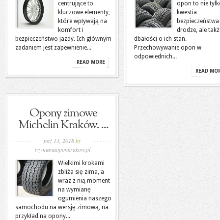
centrujące to
opon to nie tyl
kluczowe elementy,
kwestia
które wpływają na
bezpieczeństwa
komfort i
drodze, ale takż
bezpieczeństwo jazdy. Ich głównym
dbałości o ich stan.
zadaniem jest zapewnienie...
Przechowywanie opon w
odpowiednich...
READ MORE
READ MO
Opony zimowe
Michelin Kraków. ...
paź 13, 2018
by
wymianaoponkrakow.pl
Wielkimi krokami
zbliża się zima, a
wraz z nią moment
na wymianę
ogumienia naszego
samochodu na wersję zimową, na
przykład na opony...