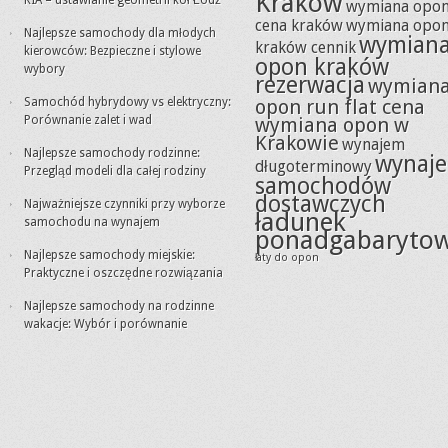
Kraków
KIA – ustawianie geometrii kół Łódź
wymiana opo
cena kraków
wymiana opo
Najlepsze samochody dla młodych
wymian
kraków cennik
kierowców: Bezpieczne i stylowe
opon kraków
wybory
rezerwacja
wymian
Samochód hybrydowy vs elektryczny:
opon run flat cena
Porównanie zalet i wad
wymiana opon w
Krakowie
wynajem
Najlepsze samochody rodzinne:
wynaj
długoterminowy
Przegląd modeli dla całej rodziny
samochodów
dostawczych
Najważniejsze czynniki przy wyborze
ładunek
samochodu na wynajem
ponadgabaryto
Najlepsze samochody miejskie:
łaty do opon
Praktyczne i oszczędne rozwiązania
Najlepsze samochody na rodzinne
wakacje: Wybór i porównanie