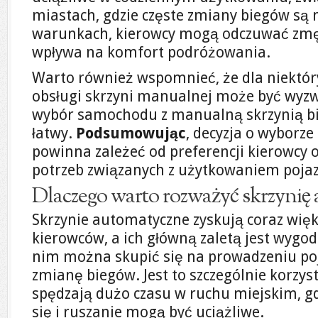
miastach, gdzie częste zmiany biegów są 
warunkach, kierowcy mogą odczuwać zmęc
wpływa na komfort podróżowania.
Warto również wspomnieć, że dla niektó
obsługi skrzyni manualnej może być wyzw
wybór samochodu z manualną skrzynią bi
łatwy.
Podsumowując
, decyzja o wyborz
powinna zależeć od preferencji kierowcy 
potrzeb związanych z użytkowaniem poja
Dlaczego warto rozważyć skrzynię
Skrzynie automatyczne zyskują coraz wię
kierowców, a ich główną zaletą jest wygo
nim można skupić się na prowadzeniu poj
zmianę biegów. Jest to szczególnie korzyst
spędzają dużo czasu w ruchu miejskim, g
się i ruszanie mogą być uciążliwe.