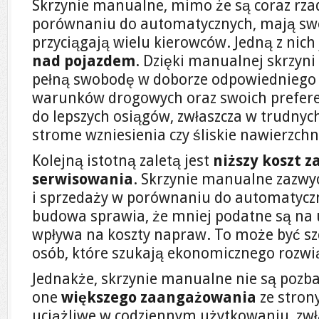
Skrzynie manualne, mimo że są coraz rza
porównaniu do automatycznych, mają sw
przyciągają wielu kierowców. Jedną z nich
nad pojazdem
. Dzięki manualnej skrzyn
pełną swobodę w doborze odpowiedniego 
warunków drogowych oraz swoich prefere
do lepszych osiągów, zwłaszcza w trudnyc
strome wzniesienia czy śliskie nawierzchn
Kolejną istotną zaletą jest
niższy koszt 
serwisowania
. Skrzynie manualne zazwyc
i sprzedaży w porównaniu do automatycz
budowa sprawia, że mniej podatne są na u
wpływa na koszty napraw. To może być szc
osób, które szukają ekonomicznego rozwi
Jednakże, skrzynie manualne nie są poz
one
większego zaangażowania
ze stron
uciążliwe w codziennym użytkowaniu, zwł