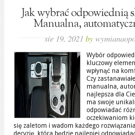
Jak wybrać odpowiednią s
Manualna, automatycz
sie 19, 2021
by
wymianaopo
Wybór odpowiedn
kluczowy elemen
wpłynąć na komfo
Czy zastanawiałe
manualna, autom
najlepsza dla Ci
ma swoje unikal
odpowiadać różn
oczekiwaniom ki
się zaletom i wadom każdego rozwiązani
decyzję, która będzie najlepiej odpowia