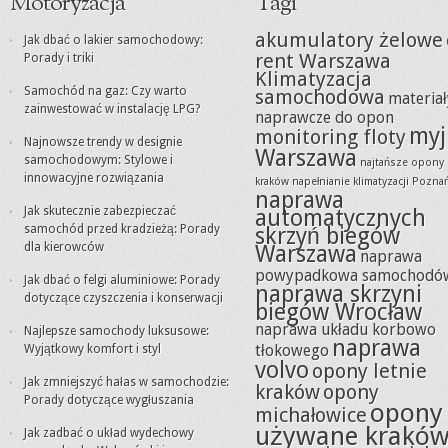
Motoryzacja
Tagi
akumulatory żelowe
Jak dbać o lakier samochodowy:
rent Warszawa
Porady i triki
Klimatyzacja
Samochód na gaz: Czy warto
samochodowa
materiał
zainwestować w instalację LPG?
naprawcze do opon
myj
monitoring floty
Najnowsze trendy w designie
Warszawa
samochodowym: Stylowe i
najtańsze opony
innowacyjne rozwiązania
kraków
napełnianie klimatyzacji Pozna
naprawa
Jak skutecznie zabezpieczać
automatycznych
samochód przed kradzieżą: Porady
skrzyń biegów
dla kierowców
Warszawa
naprawa
powypadkowa samochodó
Jak dbać o felgi aluminiowe: Porady
naprawa skrzyni
dotyczące czyszczenia i konserwacji
biegów Wrocław
naprawa układu korbowo
Najlepsze samochody luksusowe:
naprawa
tłokowego
Wyjątkowy komfort i styl
volvo
opony letnie
Jak zmniejszyć hałas w samochodzie:
kraków
opony
Porady dotyczące wygłuszania
opony
michałowice
używane krakó
Jak zadbać o układ wydechowy