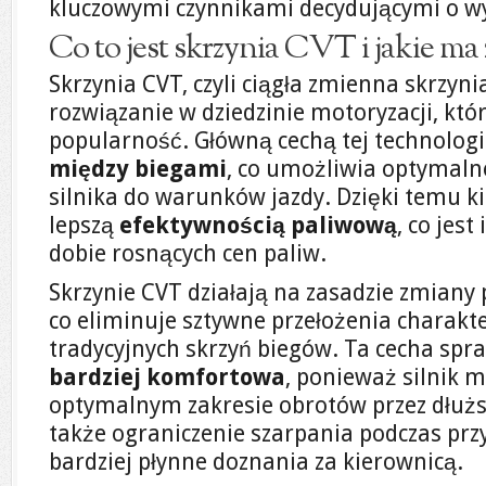
kluczowymi czynnikami decydującymi o w
Co to jest skrzynia CVT i jakie ma 
Skrzynia CVT, czyli ciągła zmienna skrzyn
rozwiązanie w dziedzinie motoryzacji, któ
popularność. Główną cechą tej technologi
między biegami
, co umożliwia optymal
silnika do warunków jazdy. Dzięki temu k
lepszą
efektywnością paliwową
, co jest
dobie rosnących cen paliw.
Skrzynie CVT działają na zasadzie zmiany 
co eliminuje sztywne przełożenia charakte
tradycyjnych skrzyń biegów. Ta cecha spraw
bardziej komfortowa
, ponieważ silnik 
optymalnym zakresie obrotów przez dłużs
także ograniczenie szarpania podczas prz
bardziej płynne doznania za kierownicą.