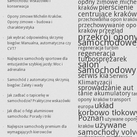
opony zimowe miche
samochodu: Wskazówki i
pierścienie
kraków
konserwacja
centrujące kraków
Opony zimowe Michelin Kraków.
przechowalnia opon krakó
Opony zimowe – budowa i
przechowywanie opo
charakterystyka
kraków
przegląd
przekrój opon
Jak wybrać odpowiednią skrzynię
samochodowe
biegów: Manualna, automatyczna czy
regeneracja turbin
CVT?
regeneracja
turbosprężarek
Najlepsze samochody sportowe dla
salon
entuzjastów szybkiej jazdy: Moc i
samochodowy
adrenalina
serwis kia
Serwis
Samochód z automatyczną skrzynią
Klimatyzacji
biegów: Zalety i wady
sprowadzanie aut
tanie akumulatory
ta
Jak zadbać o tapicerkę w
opony kraków
transport
samochodzie? Praktyczne wskazówki
układ
europa
korbowo tłokow
Jak dbać o felgi aluminiowe
Poznań
samochodu: Porady i triki
używane opon
używane
kraków
Najlepsze samochody premium dla
samochody volv
wymagających kierowców