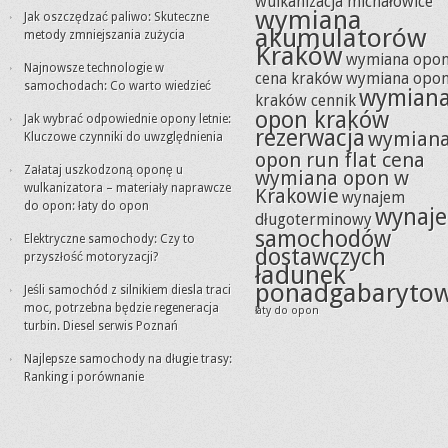
wulkanizacja michałowice
wymiana
Jak oszczędzać paliwo: Skuteczne
akumulatorów
metody zmniejszania zużycia
Kraków
wymiana opo
Najnowsze technologie w
cena kraków
wymiana opo
samochodach: Co warto wiedzieć
wymian
kraków cennik
opon kraków
Jak wybrać odpowiednie opony letnie:
rezerwacja
wymian
Kluczowe czynniki do uwzględnienia
opon run flat cena
Załataj uszkodzoną oponę u
wymiana opon w
wulkanizatora – materiały naprawcze
Krakowie
wynajem
do opon: łaty do opon
wynaj
długoterminowy
samochodów
Elektryczne samochody: Czy to
dostawczych
przyszłość motoryzacji?
ładunek
ponadgabaryto
Jeśli samochód z silnikiem diesla traci
moc, potrzebna będzie regeneracja
łaty do opon
turbin. Diesel serwis Poznań
Najlepsze samochody na długie trasy:
Ranking i porównanie