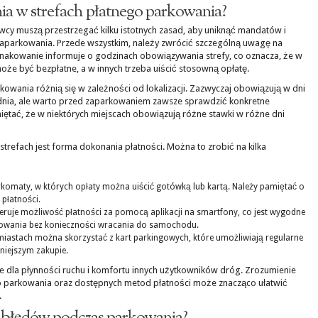
nia w strefach płatnego parkowania?
wcy muszą przestrzegać kilku istotnych zasad, aby uniknąć mandatów i
aparkowania. Przede wszystkim, należy zwrócić szczególną uwagę na
akowanie informuje o godzinach obowiązywania strefy, co oznacza, że w
oże być bezpłatne, a w innych trzeba uiścić stosowną opłatę.
kowania różnią się w zależności od lokalizacji. Zazwyczaj obowiązują w dni
nia, ale warto przed zaparkowaniem zawsze sprawdzić konkretne
iętać, że w niektórych miejscach obowiązują różne stawki w różne dni
refach jest forma dokonania płatności. Można to zrobić na kilka
arkomaty, w których opłaty można uiścić gotówką lub kartą. Należy pamiętać o
płatności.
feruje możliwość płatności za pomocą aplikacji na smartfony, co jest wygodne
rkowania bez konieczności wracania do samochodu.
miastach można skorzystać z kart parkingowych, które umożliwiają regularne
niejszym zakupie.
we dla płynności ruchu i komfortu innych użytkowników dróg. Zrozumienie
o parkowania oraz dostępnych metod płatności może znacząco ułatwić
.