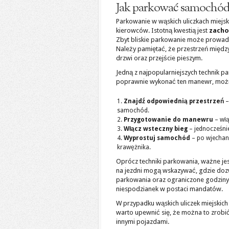
Jak parkować samochód 
Parkowanie w wąskich uliczkach miejs
kierowców. Istotną kwestią jest
zacho
Zbyt bliskie parkowanie może prowad
Należy pamiętać, że przestrzeń międz
drzwi oraz przejście pieszym.
Jedną z najpopularniejszych technik p
poprawnie wykonać ten manewr, można
Znajdź odpowiednią przestrzeń
–
samochód.
Przygotowanie do manewru
– włą
Włącz wsteczny bieg
– jednocześnie
Wyprostuj samochód
– po wjechan
krawężnika.
Oprócz techniki parkowania, ważne je
na jezdni mogą wskazywać, gdzie dozwo
parkowania oraz ograniczone godziny
niespodzianek w postaci mandatów.
W przypadku wąskich uliczek miejskich
warto upewnić się, że można to zrobi
innymi pojazdami.