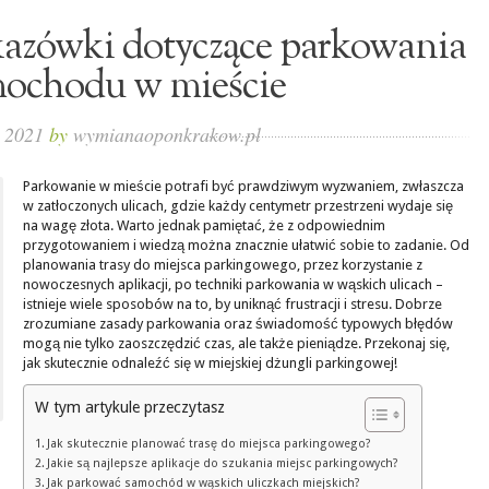
kazówki dotyczące parkowania
ochodu w mieście
, 2021
by
wymianaoponkrakow.pl
Parkowanie w mieście potrafi być prawdziwym wyzwaniem, zwłaszcza
w zatłoczonych ulicach, gdzie każdy centymetr przestrzeni wydaje się
na wagę złota. Warto jednak pamiętać, że z odpowiednim
przygotowaniem i wiedzą można znacznie ułatwić sobie to zadanie. Od
planowania trasy do miejsca parkingowego, przez korzystanie z
nowoczesnych aplikacji, po techniki parkowania w wąskich ulicach –
istnieje wiele sposobów na to, by uniknąć frustracji i stresu. Dobrze
zrozumiane zasady parkowania oraz świadomość typowych błędów
mogą nie tylko zaoszczędzić czas, ale także pieniądze. Przekonaj się,
jak skutecznie odnaleźć się w miejskiej dżungli parkingowej!
W tym artykule przeczytasz
Jak skutecznie planować trasę do miejsca parkingowego?
Jakie są najlepsze aplikacje do szukania miejsc parkingowych?
Jak parkować samochód w wąskich uliczkach miejskich?