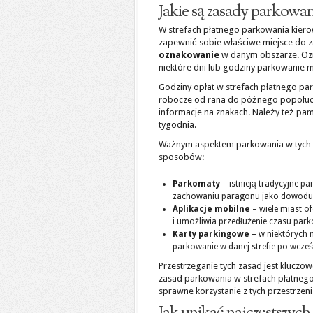
Jakie są zasady parkowa
W strefach płatnego parkowania kiero
zapewnić sobie właściwe miejsce do z
oznakowanie
w danym obszarze. Ozn
niektóre dni lub godziny parkowanie m
Godziny opłat w strefach płatnego par
robocze od rana do późnego popołud
informacje na znakach. Należy też pam
tygodnia.
Ważnym aspektem parkowania w tych st
sposobów:
Parkomaty
– istnieją tradycyjne p
zachowaniu paragonu jako dowodu 
Aplikacje mobilne
– wiele miast o
i umożliwia przedłużenie czasu pa
Karty parkingowe
– w niektórych 
parkowanie w danej strefie po wcześ
Przestrzeganie tych zasad jest kluczo
zasad parkowania w strefach płatneg
sprawne korzystanie z tych przestrzeni