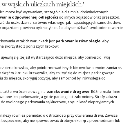
w wąskich uliczkach miejskich?
kich może być wyzwaniem, szczególnie dla mniej doświadczonych
wanie odpowiedniej odległości
od innych pojazdów oraz przeszkód.
zić do uszkodzenia zarówno własnego, jak i sąsiadujących samochodów.
y pojazdami powinna być na tyle duża, aby umożliwić swobodne otwarcie
arkowania w takich warunkach jest
parkowanie równoległe
. Aby
 skorzystać z poniższych kroków:
 upewnij się, że jest wystarczająco dużo miejsca, aby pomieścić Twój
cz kierunkowskaz, aby poinformować innych kierowców o swoim zamiarze.
 skręć w kierunku krawężnika, aby zbliżyć się do miejsca parkingowego.
iu do miejsca, skoryguj pozycję, aby samochód był równolegle do
st także zwrócenie uwagi na
oznakowanie drogowe
. Różne znaki i linie
lone jest parkowanie, a gdzie parking jest zabroniony. Strefy zakazu
 dozwolonego parkowania są kluczowe, aby uniknąć nieprzyjemnych
 należy również pamiętać o ostrożności przy otwieraniu drzwi. Zawsze
ć bezpiecznie, aby nie spowodować drobnych kolizji z przechodniami lub