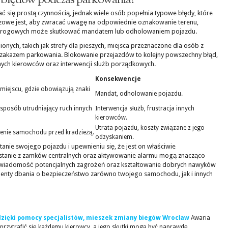
h błędów podczas parkowania?
ię prostą czynnością, jednak wiele osób popełnia typowe błędy, które
owe jest, aby zwracać uwagę na odpowiednie oznakowanie terenu,
 drogowych może skutkować mandatem lub odholowaniem pojazdu.
nych, takich jak strefy dla pieszych, miejsca przeznaczone dla osób z
 zakazem parkowania. Blokowanie przejazdów to kolejny powszechny błąd,
nnych kierowców oraz interwencji służb porządkowych.
Konsekwencje
miejscu, gdzie obowiązują znaki
Mandat, odholowanie pojazdu.
sposób utrudniający ruch innych
Interwencja służb, frustracja innych
kierowców.
Utrata pojazdu, koszty związane z jego
zenie samochodu przed kradzieżą.
odzyskaniem.
nie swojego pojazdu i upewnieniu się, że jest on właściwie
ystanie z zamków centralnych oraz aktywowanie alarmu mogą znacząco
Świadomość potencjalnych zagrożeń oraz kształtowanie dobrych nawyków
enty dbania o bezpieczeństwo zarówno twojego samochodu, jak i innych
 dzięki pomocy specjalistów, mieszek zmiany biegów Wrocław
Awaria
 przytrafić się każdemu kierowcy, a jego skutki mogą być naprawdę