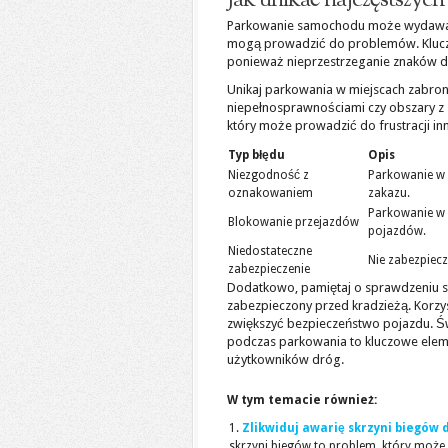
Jak unikać najczęstszyc
Parkowanie samochodu może wydawać s
mogą prowadzić do problemów. Klucz
ponieważ nieprzestrzeganie znaków
Unikaj parkowania w miejscach zabronio
niepełnosprawnościami czy obszary z
który może prowadzić do frustracji i
Typ błędu
Opis
Niezgodność z
Parkowanie w 
oznakowaniem
zakazu.
Parkowanie w 
Blokowanie przejazdów
pojazdów.
Niedostateczne
Nie zabezpiec
zabezpieczenie
Dodatkowo, pamiętaj o sprawdzeniu sta
zabezpieczony przed kradzieżą. Korz
zwiększyć bezpieczeństwo pojazdu. 
podczas parkowania to kluczowe elem
użytkowników dróg.
W tym temacie również:
Zlikwiduj awarię skrzyni biegów
skrzyni biegów to problem, który może