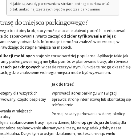
Jakie są zasady parkowania w strefach płatnego parkowania?
Jak unikać najczęstszych błędów podczas parkowania?
 trasę do miejsca parkingowego?
wego to istotny krok, który może znacznie ułatwić podróż i zredukować
sca do zaparkowania. Warto zacząć od
zidentyfikowania miejsc
 zamierzamy odwiedzić. Informacje te można znaleźć w internecie, w
sprawdzając dostępne miejsca na mapach.
plikacji mobilnych
staje się coraz bardziej popularne. Aplikacje takie jak
ramy parkingowe mogą nie tylko pomóc w planowaniu trasy, ale również
jscach parkingowych
w czasie rzeczywistym. Funkcje te mogą okazać się
tach, gdzie znalezienie wolnego miejsca może być wyzwaniem.
Jak dotrzeć
ostępny dla wszystkich
Wprowadź adres parkingu w nawigacji
rwowany, często bezpłatny
Sprawdź stronę internetową lub skontaktuj się
telefonicznie
owania w miejscach
Poznaj zasady parkowania w danej okolicy
 ulicy
ę na zaplanowanie trasy i sprawdzenie, które
opcje dojazdu
będą dla
est także zaplanowanie alternatywnej trasy, na wypadek gdyby nasza
ieaktualna. Dzięki tym prostym działaniom, możesz uniknąć wielu