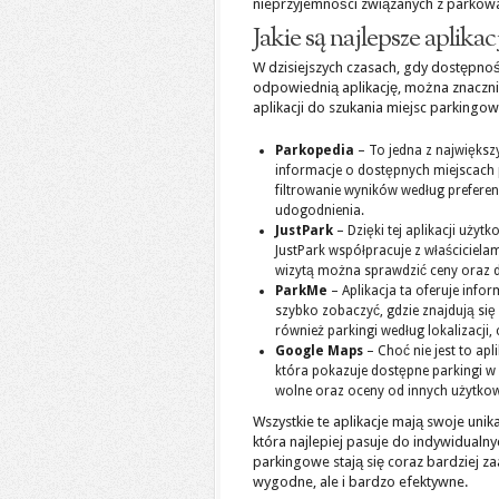
nieprzyjemności związanych z parkow
Jakie są najlepsze aplik
W dzisiejszych czasach, gdy dostępno
odpowiednią aplikację, można znacznie 
aplikacji do szukania miejsc parkingo
Parkopedia
– To jedna z największ
informacje o dostępnych miejscach 
filtrowanie wyników według preferen
udogodnienia.
JustPark
– Dzięki tej aplikacji uży
JustPark współpracuje z właściciela
wizytą można sprawdzić ceny oraz 
ParkMe
– Aplikacja ta oferuje inf
szybko zobaczyć, gdzie znajdują się
również parkingi według lokalizacji,
Google Maps
– Choć nie jest to ap
która pokazuje dostępne parkingi w 
wolne oraz oceny od innych użytko
Wszystkie te aplikacje mają swoje unika
która najlepiej pasuje do indywidualny
parkingowe stają się coraz bardziej za
wygodne, ale i bardzo efektywne.