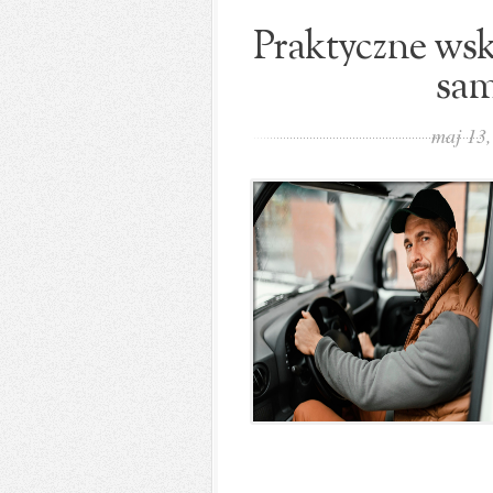
Praktyczne ws
sam
maj 13