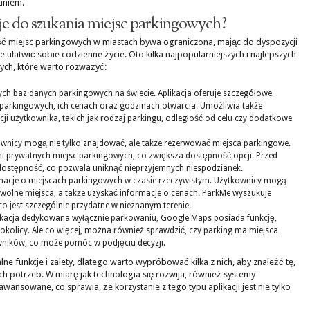
aniem.
acje do szukania miejsc parkingowych?
ść miejsc parkingowych w miastach bywa ograniczona, mając do dyspozycji
ułatwić sobie codzienne życie. Oto kilka najpopularniejszych i najlepszych
wych, które warto rozważyć:
ych baz danych parkingowych na świecie. Aplikacja oferuje szczegółowe
parkingowych, ich cenach oraz godzinach otwarcia. Umożliwia także
cji użytkownika, takich jak rodzaj parkingu, odległość od celu czy dodatkowe
tkownicy mogą nie tylko znajdować, ale także rezerwować miejsca parkingowe.
mi prywatnych miejsc parkingowych, co zwiększa dostępność opcji. Przed
dostępność, co pozwala uniknąć nieprzyjemnych niespodzianek.
ormacje o miejscach parkingowych w czasie rzeczywistym. Użytkownicy mogą
 wolne miejsca, a także uzyskać informacje o cenach. ParkMe wyszukuje
 co jest szczególnie przydatne w nieznanym terenie.
likacja dedykowana wyłącznie parkowaniu, Google Maps posiada funkcję,
okolicy. Ale co więcej, można również sprawdzić, czy parking ma miejsca
wników, co może pomóc w podjęciu decyzji.
lne funkcje i zalety, dlatego warto wypróbować kilka z nich, aby znaleźć tę,
ch potrzeb. W miarę jak technologia się rozwija, również systemy
awansowane, co sprawia, że korzystanie z tego typu aplikacji jest nie tylko