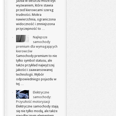
Jazda w deszczu może być
wyzwaniem, które stawia
przed kierowcami szereg
trudności. Mokra
nawierzchnia, ograniczona
widoczność i zmniejszona
przyczepność to …
Najlepsze
samochody
premium dla wymagających
kierowców
Samochody premium to nie
tylko symbol statusu, ale
także przykład najwyższej
jakości i zaawansowanej
technologii. Wybór
odpowiedniego pojazdu w
tej …
Elektryczne
samochody:
Przyszłość motoryzacji
Elektryczne samochody stają
się nie tylko modą, ale także
nieodłącznym elementem