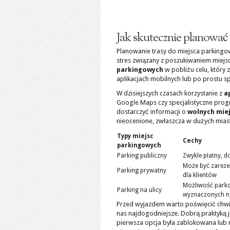
Jak skutecznie planować
Planowanie trasy do miejsca parkingo
stres związany z poszukiwaniem miej
parkingowych
w pobliżu celu, który
aplikacjach mobilnych lub po prostu 
W dzisiejszych czasach korzystanie z
a
Google Maps czy specjalistyczne prog
dostarczyć informacji o
wolnych mie
nieocenione, zwłaszcza w dużych mias
Typy miejsc
Cechy
parkingowych
Parking publiczny
Zwykle płatny, d
Może być zareze
Parking prywatny
dla klientów
Możliwość park
Parking na ulicy
wyznaczonych na
Przed wyjazdem warto poświęcić chwil
nas najdogodniejsze. Dobrą praktyką j
pierwsza opcja była zablokowana lub n