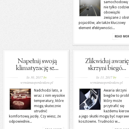
samochodową 
nie tylko codzi
obowiązki
związane z obs
pojazdów, ale także kluczowy
element efektywności...
READ MO
Napełnij swoją
Zlikwiduj awarię
klimatyzację sz...
skrzyni biegó...
lis 30, 2017
by
lis 13, 2017
by
wymianaoponkrakow.pl
wymianaoponkrakow.pl
Nadchodzi lato, a
Awaria skrzyni
wraz z nim wysokie
biegów to prob
temperatury, które
który może
mogą skutecznie
przytrafić się
utrudnić
każdemu kierow
komfortową jazdę. Czy wiesz, że
a jego skutki mogą być napraw
odpowiednie...
kosztowne. Trudności w...