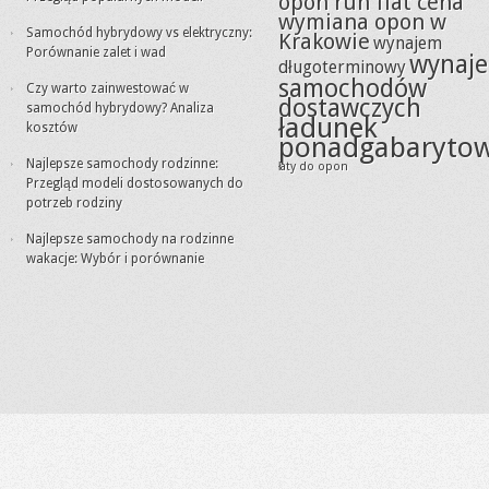
opon run flat cena
wymiana opon w
Samochód hybrydowy vs elektryczny:
Krakowie
wynajem
Porównanie zalet i wad
wynaj
długoterminowy
samochodów
Czy warto zainwestować w
dostawczych
samochód hybrydowy? Analiza
ładunek
kosztów
ponadgabaryto
Najlepsze samochody rodzinne:
łaty do opon
Przegląd modeli dostosowanych do
potrzeb rodziny
Najlepsze samochody na rodzinne
wakacje: Wybór i porównanie