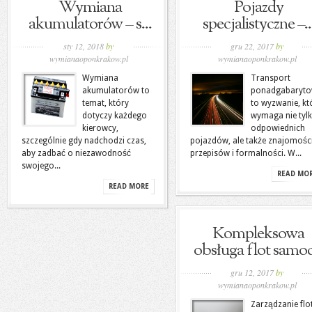
Wymiana
Pojazdy
akumulatorów – s...
specjalistyczne –..
sty 12, 2018
by
gru 22, 2017
by
wymianaoponkrakow.pl
wymianaoponkrakow.pl
Wymiana
Transport
akumulatorów to
ponadgabaryt
temat, który
to wyzwanie, kt
dotyczy każdego
wymaga nie tyl
kierowcy,
odpowiednich
szczególnie gdy nadchodzi czas,
pojazdów, ale także znajomośc
aby zadbać o niezawodność
przepisów i formalności. W...
swojego...
READ MO
READ MORE
Kompleksowa
obsługa flot samoc.
gru 12, 2017
by
wymianaoponkrakow.pl
Zarządzanie flo