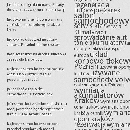
regeneracja
Jak dbać o felgi aluminiowe: Porady
turbosprężarek
dotyczące czyszczenia i konserwacji
salon
samochodowy
Jak dokonać prawidłowej wymiany
serwis kia
żarówki samochodowej: Krok po
Serwis
kroku
Klimatyzacji
sprowadzanie aut
Jak wybrać odpowiednie opony
tanie akumulatory
ta
zimowe: Poradnik dla kierowców
opony kraków
transport
układ
Bezpieczeństwo na drodze: Kluczowe
europa
korbowo tłokow
zasady dla kierowców
Poznań
używane opon
Najlepsze samochody sportowe dla
używane
kraków
entuzjastów jazdy: Przegląd
samochody volv
popularnych modeli
wulkanizacja michałowice
wymiana
Jak zadbać o tapicerkę
akumulatorów
samochodową: Porady i triki
Kraków
wymiana opo
Jeśli samochód z silnikiem diesla traci
cena kraków
wymiana opo
moc, potrzebna będzie regeneracja
wymian
kraków cennik
turbin. Diesel serwis Poznań
opon kraków
rezerwacja
wymian
Najlepsze samochody sportowe:
Przegląd popularnych modeli