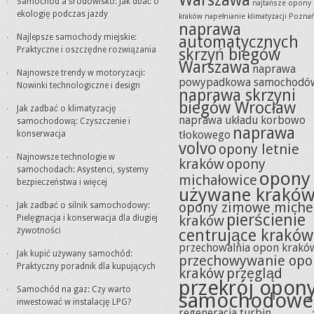
Warszawa
Samochód a środowisko: Jak dbać o
najtańsze opony
ekologię podczas jazdy
kraków
napełnianie klimatyzacji Pozna
naprawa
Najlepsze samochody miejskie:
automatycznych
Praktyczne i oszczędne rozwiązania
skrzyń biegów
Warszawa
naprawa
Najnowsze trendy w motoryzacji:
powypadkowa samochodó
Nowinki technologiczne i design
naprawa skrzyni
biegów Wrocław
Jak zadbać o klimatyzację
naprawa układu korbowo
samochodową: Czyszczenie i
naprawa
tłokowego
konserwacja
volvo
opony letnie
Najnowsze technologie w
kraków
opony
samochodach: Asystenci, systemy
opony
michałowice
bezpieczeństwa i więcej
używane krakó
opony zimowe miche
Jak zadbać o silnik samochodowy:
pierścienie
kraków
Pielęgnacja i konserwacja dla długiej
żywotności
centrujące kraków
przechowalnia opon krakó
Jak kupić używany samochód:
przechowywanie opo
Praktyczny poradnik dla kupujących
kraków
przegląd
przekrój opon
Samochód na gaz: Czy warto
samochodowe
inwestować w instalację LPG?
regeneracja turbin