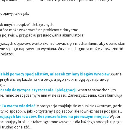
bjawy, takie jak:
ub innych urządzeń elektrycznych.
 która może wskazywać na problemy elektryczne.
ię pojawić w przypadku przeładowania akumulatora.
owyższych objawów, warto skonsultować się z mechanikiem, aby ocenić stan
czne są jego naprawy lub wymiana. Wczesna diagnoza może zaoszczędzić
 pojazdu.
 dzięki pomocy specjalistów, mieszek zmiany biegów Wrocław
Awaria
 przytrafić się każdemu kierowcy, a jego skutki mogą być naprawdę
...
orady dotyczące czyszczenia i pielęgnacji
Wnętrze samochodu to
ne, mimo że spędzamy w nim wiele czasu. Zanieczyszczenia, które kumulują
: Co warto wiedzieć
Motoryzacja znajduje się w punkcie zwrotnym, gdzie
tylko sposób, w jaki korzystamy z pojazdów, ale również nasze podejście...
kujących kierowców: Bezpieczeństwo na pierwszym miejscu
Wybór
ocjonujący krok, ale także ogromne wyzwanie dla każdego początkującego
 trudno odnaleźć...