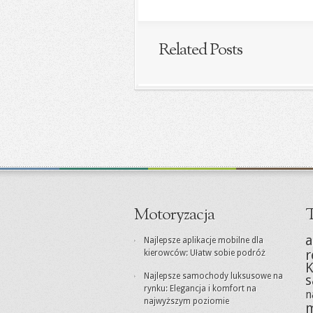
Related Posts
Motoryzacja
T
a
Najlepsze aplikacje mobilne dla
r
kierowców: Ułatw sobie podróż
K
Najlepsze samochody luksusowe na
rynku: Elegancja i komfort na
n
najwyższym poziomie
m