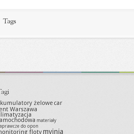
Tags
agi
kumulatory żelowe
car
ent Warszawa
limatyzacja
samochodowa
materiały
aprawcze do opon
myjnia
onitoring floty