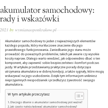
o akumulator samochodowy:
rady i wskazówki
, 2021
by
wymianaoponkrakow.pl
Akumulator samochodowy to jeden z najważniejszych elementów
każdego pojazdu, który ma kluczowe znaczenie dla jego
prawidłowego funkcjonowania. Zaniedbanie jego stanu może
prowadzić do poważnych problemów, takich jak awarie czy wysokie
koszty napraw. Dlatego warto wiedzieć, jak odpowiednio dbać o ten
komponent, aby zapewnić sobie bezpieczeństwo i komfort podczas
jazdy. W artykule przedstawiamy praktyczne porady dotyczące
utrzymania akumulatora w dobrej kondycji, a także sygnały, które mogą
wskazywać na jego uszkodzenie. Dzięki tym informacjom unikniesz
nieprzyjemnych niespodzianek i przedłużysz żywotność swojego
akumulatora.
W tym artykule przeczytasz
Dlaczego dbanie o akumulator samochodowy jest ważne?
Jak często należy ładować akumulator samochodowy?