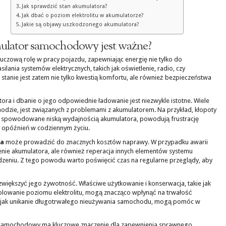
Jak sprawdzić stan akumulatora?
Jak dbać o poziom elektrolitu w akumulatorze?
Jakie są objawy uszkodzonego akumulatora?
ulator samochodowy jest ważne?
zową rolę w pracy pojazdu, zapewniając energię nie tylko do
silania systemów elektrycznych, takich jak oświetlenie, radio, czy
stanie jest zatem nie tylko kwestią komfortu, ale również bezpieczeństwa
ra i dbanie o jego odpowiednie ładowanie jest niezwykle istotne. Wiele
odzie, jest związanych z problemami z akumulatorem. Na przykład, kłopoty
ć spowodowane niską wydajnością akumulatora, powodują frustrację
 opóźnień w codziennym życiu.
ra
może prowadzić do znacznych kosztów naprawy. W przypadku awarii
enie akumulatora, ale również reperacja innych elementów systemu
odzeniu. Z tego powodu warto poświęcić czas na regularne przeglądy, aby
większyć jego żywotność. Właściwe użytkowanie i konserwacja, takie jak
rolowanie poziomu elektrolitu, mogą znacząco wpłynąć na trwałość
, jak unikanie długotrwałego nieużywania samochodu, mogą pomóc w
samochodowy ma kluczowe znaczenie dla zapewnienia sprawnego