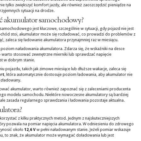
nie tylko zwiększyć komfort jazdy, ale również zaoszczędzić pieniądze na
rzyjemnych sytuacji na drodze.
wać akumulator samochodowy?
samochodowego jest kluczowe, szczególnie w sytuacji, gdy pojazd nie jest
ochód stoi, akumulator może się rozładować, co prowadzi do problemów z
ąć, zaleca się ładowanie akumulatora przynajmniej raz w miesiącu.
poziom naładowania akumulatora. Zdarza się, że wskaźniki na desce
o warto stosować zewnętrzne mierniki lub sprawdzać napięcie
st w dobrym stanie.
u pojazdu, takich jak zimowe miesiące lub dłuższe wakacje, zaleca się
rt
, która automatycznie dostosuje poziom ładowania, aby akumulator nie
rozładowany.
ładować akumulator, warto również zapoznać się z zaleceniami producenta
ego modelu samochodu. Niektóre nowoczesne akumulatory są bardziej
ale zasada regularnego sprawdzania i ładowania pozostaje aktualna.
ulatora?
orzystać z kilku praktycznych metod. Jednym z najskuteczniejszych
który pozwala na pomiar napięcia akumulatora. W odniesieniu do zdrowego
wynosić około
12,6 V
w pełni naładowanym stanie. Jeżeli pomiar wskazuje
u, to znak, że akumulator może wymagać doładowania lub jest