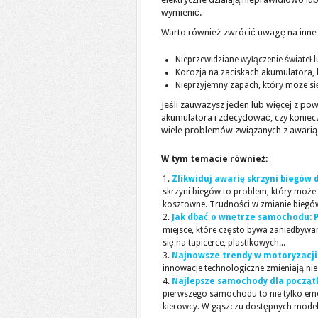
wymienić.
Warto również zwrócić uwagę na inne o
Nieprzewidziane wyłączenie świateł l
Korozja na zaciskach akumulatora,
Nieprzyjemny zapach, który może s
Jeśli zauważysz jeden lub więcej z p
akumulatora i zdecydować, czy konie
wiele problemów związanych z awarią
W tym temacie również:
Zlikwiduj awarię skrzyni biegów
skrzyni biegów to problem, który może
kosztowne. Trudności w zmianie biegów,
Jak dbać o wnętrze samochodu: P
miejsce, które często bywa zaniedbywa
się na tapicerce, plastikowych...
Najnowsze trendy w motoryzacji
innowacje technologiczne zmieniają nie 
Najlepsze samochody dla począt
pierwszego samochodu to nie tylko em
kierowcy. W gąszczu dostępnych modeli