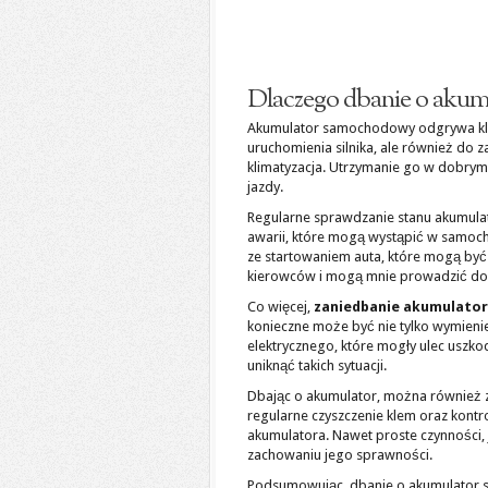
Dlaczego dbanie o akum
Akumulator samochodowy odgrywa kluc
uruchomienia silnika, ale również do za
klimatyzacja. Utrzymanie go w dobrym 
jazdy.
Regularne sprawdzanie stanu akumulato
awarii, które mogą wystąpić w samoch
ze startowaniem auta, które mogą by
kierowców i mogą mnie prowadzić do
Co więcej,
zaniedbanie akumulato
konieczne może być nie tylko wymieni
elektrycznego, które mogły ulec uszk
uniknąć takich sytuacji.
Dbając o akumulator, można również z
regularne czyszczenie klem oraz kont
akumulatora. Nawet proste czynności
zachowaniu jego sprawności.
Podsumowując, dbanie o akumulator 