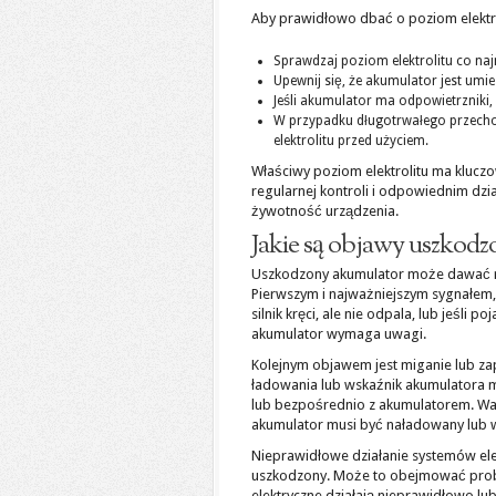
Aby prawidłowo dbać o poziom elektro
Sprawdzaj poziom elektrolitu co naj
Upewnij się, że akumulator jest umi
Jeśli akumulator ma odpowietrzniki, u
W przypadku długotrwałego przech
elektrolitu przed użyciem.
Właściwy poziom elektrolitu ma kluczo
regularnej kontroli i odpowiednim dzi
żywotność urządzenia.
Jakie są objawy uszkod
Uszkodzony akumulator może dawać r
Pierwszym i najważniejszym sygnałem, 
silnik kręci, ale nie odpala, lub jeśli 
akumulator wymaga uwagi.
Kolejnym objawem jest miganie lub zapa
ładowania lub wskaźnik akumulatora m
lub bezpośrednio z akumulatorem. Wa
akumulator musi być naładowany lub 
Nieprawidłowe działanie systemów ele
uszkodzony. Może to obejmować probl
elektryczne działają nieprawidłowo lu