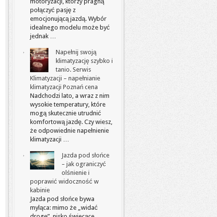
motoryzacji, którzy pragną
połączyć pasję z
emocjonującą jazdą. Wybór
idealnego modelu może być
jednak …
Napełnij swoją
klimatyzację szybko i
tanio. Serwis
Klimatyzacji – napełnianie
klimatyzacji Poznań cena
Nadchodzi lato, a wraz z nim
wysokie temperatury, które
mogą skutecznie utrudnić
komfortową jazdę. Czy wiesz,
że odpowiednie napełnienie
klimatyzacji …
Jazda pod słońce
– jak ograniczyć
olśnienie i
poprawić widoczność w
kabinie
Jazda pod słońce bywa
myląca: mimo że „widać
drogę”, nisko świecące