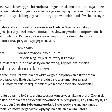
ież zwrócić uwagę na
korozję
na biegunach akumulatora. Korozja może
twem elektrycznym, co z kolei wpływa na wydajność akumulatora. Jeśli
ji, warto oczyścić bieguny za pomocą odpowiednich środków chemicznych
w.
, należy także sprawdzić poziom
elektrolitu
. Ważne jest, aby poziom
. Jeśli jest zbyt niski, można dodać destylowaną wodę do odpowiednich
 akumulatora. Pamiętaj, że niewłaściwe poziomy elektrolitu mogą
ora oraz przyspieszyć jego zużycie.
Wskazówki
tora
Powinno wynosić około 12,6 V
Oczyścić bieguny, jeśli zauważysz korozję
akumulatorze
Uzupełniać destylowaną wodą, gdy poziom jest niski
rolitu w akumulatorze?
atorze jest kluczowe dla prawidłowego funkcjonowania urządzenia,
wiowych. Elektrolit, który znajduje się w akumulatorze, jest
 i umożliwienie reakcji chemicznych niezbędnych do ładowania i
litu powinno być integralną częścią konserwacji akumulatora. Zbyt niski
 uszkodzenia oraz skrócenia żywotności. W przypadku, gdy zauważysz, że
eży uzupełnić go
destylowaną wodą
. Użycie wody z kranu lub innego
enia, co może negatywnie wpłynąć na działanie akumulatora.