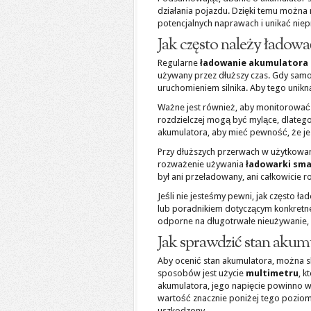
działania pojazdu. Dzięki temu można 
potencjalnych naprawach i unikać niep
Jak często należy łado
Regularne
ładowanie akumulatora
używany przez dłuższy czas. Gdy sam
uruchomieniem silnika. Aby tego unikn
Ważne jest również, aby monitorować 
rozdzielczej mogą być mylące, dlateg
akumulatora, aby mieć pewność, że je
Przy dłuższych przerwach w użytkowani
rozważenie używania
ładowarki sma
był ani przeładowany, ani całkowicie 
Jeśli nie jesteśmy pewni, jak często 
lub poradnikiem dotyczącym konkretn
odporne na długotrwałe nieużywanie, 
Jak sprawdzić stan akum
Aby ocenić stan akumulatora, można sk
sposobów jest użycie
multimetru
, 
akumulatora, jego napięcie powinno 
wartość znacznie poniżej tego poziom
uszkodzony.