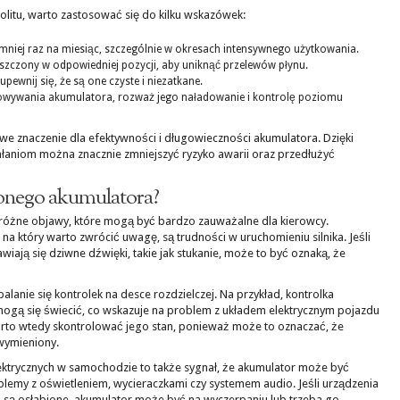
litu, warto zastosować się do kilku wskazówek:
mniej raz na miesiąc, szczególnie w okresach intensywnego użytkowania.
eszczony w odpowiedniej pozycji, aby uniknąć przelewów płynu.
pewnij się, że są one czyste i niezatkane.
owywania akumulatora, rozważ jego naładowanie i kontrolę poziomu
we znaczenie dla efektywności i długowieczności akumulatora. Dzięki
ałaniom można znacznie zmniejszyć ryzyko awarii oraz przedłużyć
zonego akumulatora?
óżne objawy, które mogą być bardzo zauważalne dla kierowcy.
na który warto zwrócić uwagę, są trudności w uruchomieniu silnika. Jeśli
pojawiają się dziwne dźwięki, takie jak stukanie, może to być oznaką, że
lanie się kontrolek na desce rozdzielczej. Na przykład, kontrolka
ogą się świecić, co wskazuje na problem z układem elektrycznym pojazdu
rto wtedy skontrolować jego stan, ponieważ może to oznaczać, że
wymieniony.
ktrycznych w samochodzie to także sygnał, że akumulator może być
emy z oświetleniem, wycieraczkami czy systemem audio. Jeśli urządzenia
b są osłabione, akumulator może być na wyczerpaniu lub trzeba go