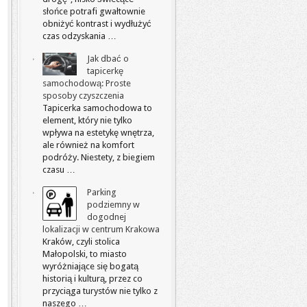
słońce potrafi gwałtownie
obniżyć kontrast i wydłużyć
czas odzyskania …
Jak dbać o
tapicerkę
samochodową: Proste
sposoby czyszczenia
Tapicerka samochodowa to
element, który nie tylko
wpływa na estetykę wnętrza,
ale również na komfort
podróży. Niestety, z biegiem
czasu …
Parking
podziemny w
dogodnej
lokalizacji w centrum Krakowa
Kraków, czyli stolica
Małopolski, to miasto
wyróżniające się bogatą
historią i kulturą, przez co
przyciąga turystów nie tylko z
naszego …