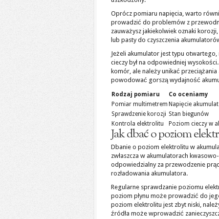
Oprócz pomiaru napięcia, warto równ
prowadzić do problemów z przewodnic
zauważysz jakiekolwiek oznaki koroz
lub pasty do czyszczenia akumulatoró
Jeżeli akumulator jest typu otwartego
cieczy był na odpowiedniej wysokości
komór, ale należy unikać przeciążania
powodować gorszą wydajność akumulat
Rodzaj pomiaru
Co oceniamy
Pomiar multimetrem
Napięcie akumula
Sprawdzenie korozji
Stan biegunów
Kontrola elektrolitu
Poziom cieczy w 
Jak dbać o poziom elekt
Dbanie o poziom elektrolitu w akumul
zwłaszcza w akumulatorach kwasowo-oło
odpowiedzialny za przewodzenie prądu
rozładowania akumulatora.
Regularne sprawdzanie poziomu elektro
poziom płynu może prowadzić do jego
poziom elektrolitu jest zbyt niski, nal
źródła może wprowadzić zanieczyszcz