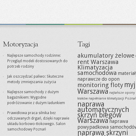
Motoryzacja
Tagi
akumulatory żelowe
Najlepsze samochody rodzinne:
rent Warszawa
Przegląd modeli dostosowanych do
Klimatyzacja
potrzeb rodziny
samochodowa
materiał
Jak oszczędzać paliwo: Skuteczne
naprawcze do opon
metody zmniejszania zużycia
myj
monitoring floty
Warszawa
Najlepsze samochody z dużym
najtańsze opony
bagażnikiem: Wygodne
kraków
napełnianie klimatyzacji Pozna
naprawa
podróżowanie z dużym ładunkiem
automatycznych
Prawidłowa praca silnika bez
skrzyń biegów
odczuwanych drgań, dzięki naprawie
Warszawa
naprawa
układu korbowo-tłokowego. Salon
powypadkowa samochodó
samochodowy Poznań
naprawa skrzyni