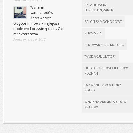
Posted on sty 4, 2018
REGENERACJA
Wynajem
TURBOSPRĘŻAREK
samochodów
dostawczych
SALON SAMOCHODOWY
długoterminowy – najlepsze
modele w korzystnej cenie. Car
SERWIS KIA
rent Warszawa
Posted on gru 30, 2017
SPROWADZENIE MOTORU
TANIE AKUMULATORY
UKŁAD KORBOWO TŁOKOWY
POZNAŃ
UŻYWANE SAMOCHODY
VOLVO
WYMIANA AKUMULATORÓW
KRAKÓW