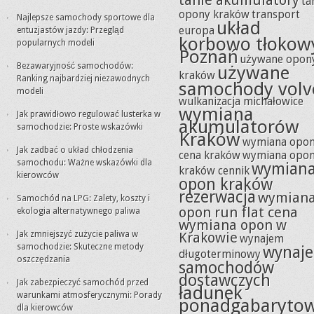
tanie akumulatory
ta
opony kraków
transport
Najlepsze samochody sportowe dla
układ
europa
entuzjastów jazdy: Przegląd
korbowo tłokow
popularnych modeli
Poznań
używane opon
Bezawaryjność samochodów:
używane
kraków
Ranking najbardziej niezawodnych
samochody volv
modeli
wulkanizacja michałowice
wymiana
Jak prawidłowo regulować lusterka w
akumulatorów
samochodzie: Proste wskazówki
Kraków
wymiana opo
Jak zadbać o układ chłodzenia
cena kraków
wymiana opo
samochodu: Ważne wskazówki dla
wymian
kraków cennik
kierowców
opon kraków
rezerwacja
wymian
Samochód na LPG: Zalety, koszty i
opon run flat cena
ekologia alternatywnego paliwa
wymiana opon w
Jak zmniejszyć zużycie paliwa w
Krakowie
wynajem
samochodzie: Skuteczne metody
wynaj
długoterminowy
oszczędzania
samochodów
dostawczych
Jak zabezpieczyć samochód przed
ładunek
warunkami atmosferycznymi: Porady
ponadgabaryto
dla kierowców