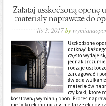
Załataj uszkodzoną oponę u
materiały naprawcze do op
lis 3, 2017
by
wymianaopon
Uszkodzone opon
dotknąć każdego
często wydaje s
jednak zrozumieć
rodzaje uszkodz
zareagować i po
świecie wulkaniza
materiałów napra
czy kołki, które
kosztowną wymianą opon. Proces naprawy
nie tylko ekonomiczny, ale także ekologic