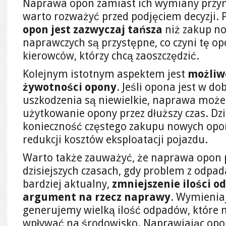
Naprawa opon zamiast ich wymiany przynos
warto rozważyć przed podjęciem decyzji. 
opon jest zazwyczaj tańsza
niż zakup no
naprawczych są przystępne, co czyni tę op
kierowców, którzy chcą zaoszczędzić.
Kolejnym istotnym aspektem jest
możliw
żywotności opony
. Jeśli opona jest w d
uszkodzenia są niewielkie, naprawa może
użytkowanie opony przez dłuższy czas. D
konieczność częstego zakupu nowych opon,
redukcji kosztów eksploatacji pojazdu.
Warto także zauważyć, że naprawa opon 
dzisiejszych czasach, gdy problem z odpad
bardziej aktualny,
zmniejszenie ilości 
argument na rzecz naprawy
. Wymienia
generujemy wielką ilość odpadów, które
wpływać na środowisko. Naprawiając opon