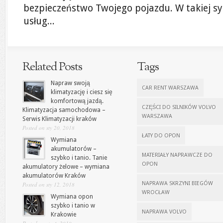
bezpieczeństwo Twojego pojazdu. W takiej sy
usług...
Related Posts
Tags
Napraw swoją
CAR RENT WARSZAWA
klimatyzację i ciesz się
komfortową jazdą.
CZĘŚCI DO SILNIKÓW VOLVO
Klimatyzacja samochodowa –
WARSZAWA
Serwis Klimatyzacji kraków
Posted on sty 20, 2018
ŁATY DO OPON
Wymiana
akumulatorów –
MATERIAŁY NAPRAWCZE DO
szybko i tanio. Tanie
OPON
akumulatory żelowe – wymiana
akumulatorów Kraków
NAPRAWA SKRZYNI BIEGÓW
Posted on sty 12, 2018
WROCŁAW
Wymiana opon
szybko i tanio w
NAPRAWA VOLVO
Krakowie