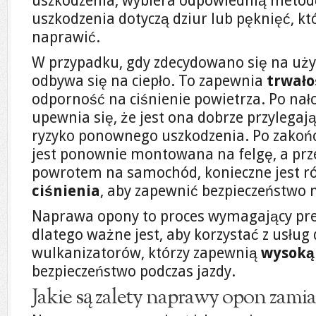
uszkodzenia, wybiera odpowiednią metod
uszkodzenia dotyczą dziur lub pęknięć, k
naprawić.
W przypadku, gdy zdecydowano się na użycie
odbywa się na ciepło. To zapewnia
trwał
odporność na ciśnienie powietrza. Po nał
upewnia się, że jest ona dobrze przylegaj
ryzyko ponownego uszkodzenia. Po zakoń
jest ponownie montowana na felgę, a p
powrotem na samochód, konieczne jest ró
ciśnienia
, aby zapewnić bezpieczeństwo 
Naprawa opony to proces wymagający prec
dlatego ważne jest, aby korzystać z usłu
wulkanizatorów, którzy zapewnią
wysoką
bezpieczeństwo podczas jazdy.
Jakie są zalety naprawy opon zami