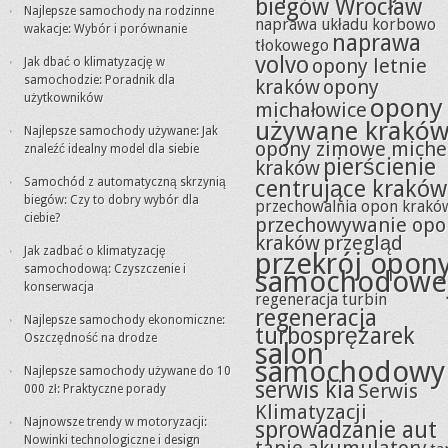
biegów Wrocław
Najlepsze samochody na rodzinne
naprawa układu korbowo
wakacje: Wybór i porównanie
naprawa
tłokowego
volvo
opony letnie
Jak dbać o klimatyzację w
samochodzie: Poradnik dla
kraków
opony
użytkowników
opony
michałowice
używane krakó
Najlepsze samochody używane: Jak
opony zimowe miche
znaleźć idealny model dla siebie
pierścienie
kraków
Samochód z automatyczną skrzynią
centrujące kraków
biegów: Czy to dobry wybór dla
przechowalnia opon krakó
ciebie?
przechowywanie opo
kraków
przegląd
Jak zadbać o klimatyzację
przekrój opon
samochodową: Czyszczenie i
samochodowe
konserwacja
regeneracja turbin
regeneracja
Najlepsze samochody ekonomiczne:
turbosprężarek
Oszczędność na drodze
salon
samochodowy
Najlepsze samochody używane do 10
serwis kia
Serwis
000 zł: Praktyczne porady
Klimatyzacji
Najnowsze trendy w motoryzacji:
sprowadzanie aut
Nowinki technologiczne i design