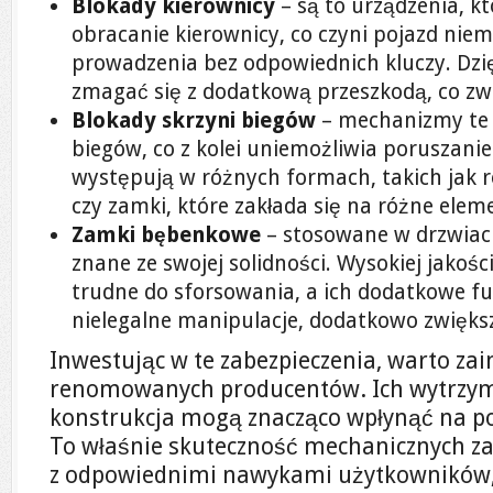
Blokady kierownicy
– są to urządzenia, k
obracanie kierownicy, co czyni pojazd nie
prowadzenia bez odpowiednich kluczy. Dzię
zmagać się z dodatkową przeszkodą, co zwi
Blokady skrzyni biegów
– mechanizmy te 
biegów, co z kolei uniemożliwia poruszani
występują w różnych formach, takich jak 
czy zamki, które zakłada się na różne elem
Zamki bębenkowe
– stosowane w drzwia
znane ze swojej solidności. Wysokiej jako
trudne do sforsowania, a ich dodatkowe fu
nielegalne manipulacje, dodatkowo zwięks
Inwestując w te zabezpieczenia, warto z
renomowanych producentów. Ich wytrzym
konstrukcja mogą znacząco wpłynąć na p
To właśnie skuteczność mechanicznych za
z odpowiednimi nawykami użytkowników,