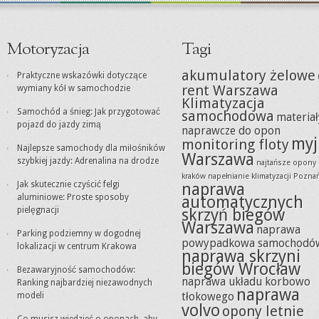
Motoryzacja
Tagi
akumulatory żelowe
Praktyczne wskazówki dotyczące
rent Warszawa
wymiany kół w samochodzie
Klimatyzacja
Samochód a śnieg: Jak przygotować
samochodowa
materiał
pojazd do jazdy zimą
naprawcze do opon
myj
monitoring floty
Najlepsze samochody dla miłośników
Warszawa
szybkiej jazdy: Adrenalina na drodze
najtańsze opony
kraków
napełnianie klimatyzacji Pozna
Jak skutecznie czyścić felgi
naprawa
aluminiowe: Proste sposoby
automatycznych
pielęgnacji
skrzyń biegów
Warszawa
naprawa
Parking podziemny w dogodnej
powypadkowa samochodó
lokalizacji w centrum Krakowa
naprawa skrzyni
biegów Wrocław
Bezawaryjność samochodów:
naprawa układu korbowo
Ranking najbardziej niezawodnych
naprawa
tłokowego
modeli
volvo
opony letnie