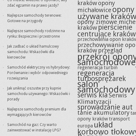
Co musisz wiedzieć o oponach, aby
kraków
opony
zdać egzamin na prawo jazdy?
opony
michałowice
używane krakó
Najlepsze samochody terenowe:
opony zimowe miche
Gotowe na przygody
pierścienie
kraków
Najlepsze samochody rodzinne na
centrujące kraków
rynku: Bezpieczne i przestronne
przechowalnia opon krakó
przechowywanie opo
Jak zadbać o układ hamulcowy
kraków
przegląd
samochodu: Wskazówki dla
przekrój opon
kierowców
samochodowe
regeneracja turbin
Samochód elektryczny vs hybrydowy:
regeneracja
Porównanie i wybór odpowiedniego
turbosprężarek
rozwiązania
salon
samochodowy
Jak uniknąć oszustw przy kupnie
serwis kia
samochodu używanego: Wskazówki i
Serwis
porady
Klimatyzacji
sprowadzanie aut
Najlepsze samochody premium dla
tanie akumulatory
ta
wymagających kierowców
opony kraków
transport
układ
Samochód na gaz: Czy warto
europa
korbowo tłokow
zainwestować w instalację LPG?