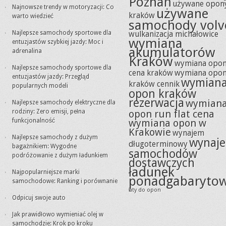
Poznań
używane opon
Najnowsze trendy w motoryzacji: Co
używane
kraków
warto wiedzieć
samochody volv
Najlepsze samochody sportowe dla
wulkanizacja michałowice
wymiana
entuzjastów szybkiej jazdy: Moc i
akumulatorów
adrenalina
Kraków
wymiana opo
Najlepsze samochody sportowe dla
cena kraków
wymiana opo
entuzjastów jazdy: Przegląd
wymian
kraków cennik
popularnych modeli
opon kraków
rezerwacja
wymian
Najlepsze samochody elektryczne dla
rodziny: Zero emisji, pełna
opon run flat cena
funkcjonalność
wymiana opon w
Krakowie
wynajem
Najlepsze samochody z dużym
wynaj
długoterminowy
bagażnikiem: Wygodne
samochodów
podróżowanie z dużym ładunkiem
dostawczych
ładunek
Najpopularniejsze marki
ponadgabaryto
samochodowe: Ranking i porównanie
łaty do opon
Odpicuj swoje auto
Jak prawidłowo wymieniać olej w
samochodzie: Krok po kroku