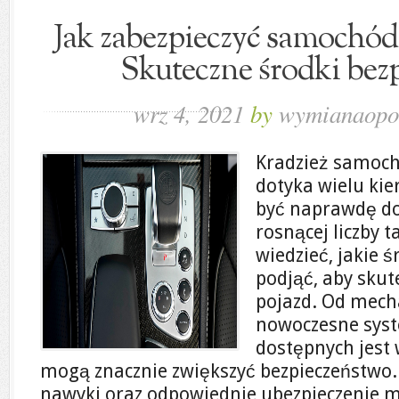
Jak zabezpieczyć samochód 
Skuteczne środki bez
wrz 4, 2021
by
wymianaopo
Kradzież samoch
dotyka wielu ki
być naprawdę do
rosnącej liczby 
wiedzieć, jakie 
podjąć, aby skut
pojazd. Od mech
nowoczesne syst
dostępnych jest 
mogą znacznie zwiększyć bezpieczeństwo.
nawyki oraz odpowiednie ubezpieczenie 