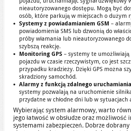
pojazdu, uruchamiając sygnał dźwiękowy 
nieautoryzowanego dostępu. Mogą być do
osób, które parkują w miejscach o dużym r
Systemy z powiadamianiem GSM
– alarm
powiadomienia SMS lub dzwonią do właści
próby włamania lub nieautoryzowanego do
szybszą reakcję.
Monitoring GPS
– systemy te umożliwiają ś
pojazdu w czasie rzeczywistym, co jest szc
przypadku kradzieży. Dzięki GPS można sz
skradziony samochód.
Alarmy z funkcją zdalnego uruchamiania 
systemy pozwalają na uruchomienie silnika
przydatne w chłodne dni lub w sytuacjach
Wybierając system alarmowy, warto równ
jego łatwość w obsłudze oraz możliwość i
systemami zabezpieczeń. Dobrze dobrany 