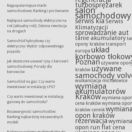
turbosprężarek
Najpopularniejsze marki
salon
samochodowe: Ranking i porównanie
samochodowy
serwis kia
Serwis
Najlepsze samochody elektryczne na
rok [aktualny rok]: Zielona rewolucja
Klimatyzacji
sprowadzanie aut
na drogach
tanie akumulatory
ta
Samochód hybrydowy czy
opony kraków
transport
elektryczny: Wybór odpowiedniego
układ
europa
pojazdu
korbowo tłokow
Poznań
Jak skutecznie usuwać rysy z karoserii
używane opon
używane
samochodowej: Porady dla
kraków
kierowców
samochody volv
wulkanizacja michałowice
Samochód na gaz: Czy warto
wymiana
inwestować w instalację LPG?
akumulatorów
Kraków
Czy warto inwestować w instalację
wymiana opo
gazową do samochodu?
cena kraków
wymiana opo
wymian
kraków cennik
Bezawaryjność samochodów:
opon kraków
Ranking najbardziej niezawodnych
rezerwacja
wymian
modeli
opon run flat cena