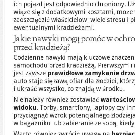
ich pojazd jest odpowiednio chroniony. Uż
wiąże się z dodatkowymi kosztami, może 
zaoszczędzić właścicielowi wiele stresu i 
ewentualnymi kradzieżami.
Jakie nawyki mogą pomóc w ochr
przed kradzieżą?
Codzienne nawyki mają kluczowe znaczeni
samochodu przed kradzieżą. Pierwszym i
jest zawsze
prawidłowe zamykanie drzwi
auto staje się ławą ofiar dla złodziei, któ
i ukraść wszystko, co znajdą w środku.
Nie należy również zostawiać
wartościo
widoku
. Torby, smartfony, laptopy czy i
przyciągnąć wzrok potencjalnego złodzieja
w bagażniku lub zabieranie ze sobą, kied
Warto również zwrócić uwagę na
bezpiec