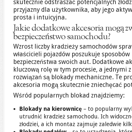
skutecznie odstraszać potencjalnych złodzi
przyjazny dla użytkownika, aby jego aktyw
prosta i intuicyjna.
Jakie dodatkowe akcesoria mogą z
bezpieczeństwo samochodu?
Wzrost liczby kradzieży samochodów spraw
właścicieli pojazdów poszukuje sposobów
bezpieczeństwa swoich aut. Dodatkowe a
kluczową rolę w tym procesie, a jednymi z
rozwiązań są blokady mechaniczne. Te pro
akcesoria mogą skutecznie zniechęcać pote
Wśród popularnych blokad znajdziemy:
Blokady na kierownicę
– to popularny wyb
utrudnić kradzież samochodu. Ich widoczno
złodziei, a ich montaż zajmuje zaledwie kil
Blokady pedałów
– są to urządzenia, któ