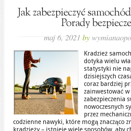
Jak zabezpieczyć samochód 
Porady bezpiecz
maj 6, 2021
by
wymianaopo
Kradzież samoch
dotyka wielu wła
statystyki nie 
dzisiejszych czas
coraz bardziej pr
zainwestować w
zabezpieczenia 
nowoczesnych s
przez mechanicz
codzienne nawyki, które mogą znacząco z
kradzieży – istnieje wiele sposobów, aby 