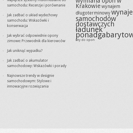
wymiana opon w
Najlepsze systemy multimedialne do
Krakowie
samochodu: Recenzje i porównanie
wynajem
wynaj
długoterminowy
Jak zadbać o układ wydechowy
samochodów
samochodu: Wskazówki i
dostawczych
konserwacja
ładunek
ponadgabaryto
Jak wybrać odpowiednie opony
łaty do opon
zimowe: Przewodnik dla kierowców
Jak uniknąć wypadku?
Jak zadbać o akumulator
samochodowy: Wskazówki i porady
Najnowsze trendy w designie
samochodowym: Stylowe i
innowacyjne rozwiązania