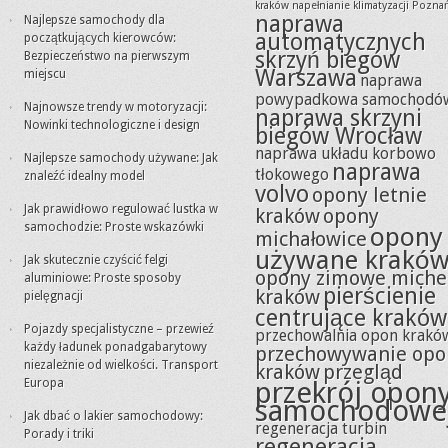
kraków
napełnianie klimatyzacji Pozna
naprawa
Najlepsze samochody dla
automatycznych
początkujących kierowców:
skrzyń biegów
Bezpieczeństwo na pierwszym
Warszawa
miejscu
naprawa
powypadkowa samochodó
Najnowsze trendy w motoryzacji:
naprawa skrzyni
Nowinki technologiczne i design
biegów Wrocław
naprawa układu korbowo
Najlepsze samochody używane: Jak
naprawa
tłokowego
znaleźć idealny model
volvo
opony letnie
Jak prawidłowo regulować lustka w
kraków
opony
samochodzie: Proste wskazówki
opony
michałowice
używane krakó
Jak skutecznie czyścić felgi
opony zimowe miche
aluminiowe: Proste sposoby
pierścienie
kraków
pielęgnacji
centrujące kraków
Pojazdy specjalistyczne – przewieź
przechowalnia opon krakó
każdy ładunek ponadgabarytowy
przechowywanie opo
niezależnie od wielkości. Transport
kraków
przegląd
Europa
przekrój opon
samochodowe
Jak dbać o lakier samochodowy:
regeneracja turbin
Porady i triki
regeneracja