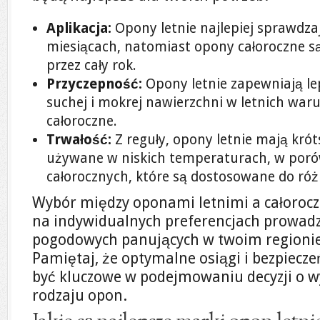
Aplikacja:
Opony letnie najlepiej sprawdzaj
miesiącach, natomiast opony całoroczne s
przez cały rok.
Przyczepność:
Opony letnie zapewniają l
suchej i mokrej nawierzchni w letnich war
całoroczne.
Trwałość:
Z reguły, opony letnie mają krót
używane w niskich temperaturach, w por
całorocznych, które są dostosowane do r
Wybór między oponami letnimi a całorocz
na indywidualnych preferencjach prowad
pogodowych panujących w twoim regionie 
Pamiętaj, że optymalne osiągi i bezpiec
być kluczowe w podejmowaniu decyzji o 
rodzaju opon.