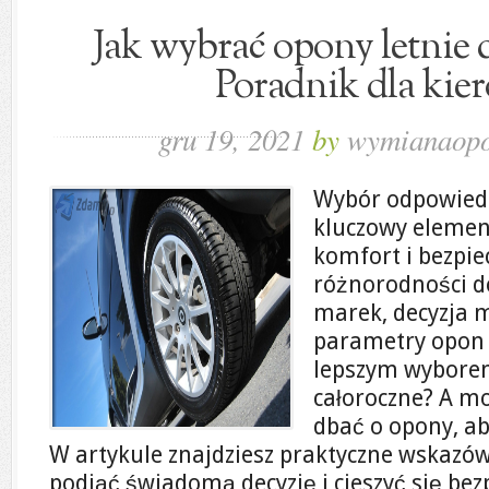
Jak wybrać opony letnie
Poradnik dla ki
gru 19, 2021
by
wymianaopo
Wybór odpowiedn
kluczowy elemen
komfort i bezpie
różnorodności d
marek, decyzja m
parametry opon 
lepszym wyborem
całoroczne? A mo
dbać o opony, aby
W artykule znajdziesz praktyczne wskazów
podjąć świadomą decyzję i cieszyć się bez