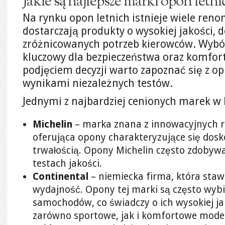
Jakie są najlepsze marki opon letn
Na rynku opon letnich istnieje wiele re
dostarczają produkty o wysokiej jakości,
zróżnicowanych potrzeb kierowców. Wybó
kluczowy dla bezpieczeństwa oraz komfort
podjęciem decyzji warto zapoznać się z o
wynikami niezależnych testów.
Jednymi z najbardziej cenionych marek w 
Michelin
– marka znana z innowacyjnych r
oferująca opony charakteryzujące się dosk
trwałością. Opony Michelin często zdobywa
testach jakości.
Continental
– niemiecka firma, która staw
wydajność. Opony tej marki są często wyb
samochodów, co świadczy o ich wysokiej ja
zarówno sportowe, jak i komfortowe model