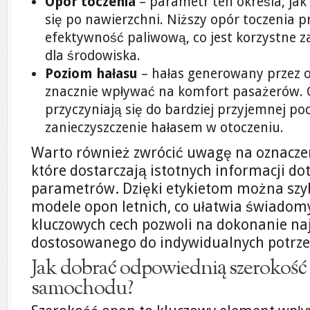
Opór toczenia
– parametr ten określa, ja
się po nawierzchni. Niższy opór toczenia p
efektywność paliwową, co jest korzystne za
dla środowiska.
Poziom hałasu
– hałas generowany przez 
znacznie wpływać na komfort pasażerów. O
przyczyniają się do bardziej przyjemnej po
zanieczyszczenie hałasem w otoczeniu.
Warto również zwrócić uwagę na oznaczen
które dostarczają istotnych informacji do
parametrów. Dzięki etykietom można sz
modele opon letnich, co ułatwia świadom
kluczowych cech pozwoli na dokonanie na
dostosowanego do indywidualnych potrzeb 
Jak dobrać odpowiednią szerokość
samochodu?