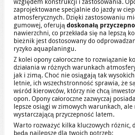
względem konstrukcji i zastosowania. Opo
zaprojektowane specjalnie do jazdy w cie
atmosferycznych. Dzięki zastosowaniu mi
gumowej, oferują
doskonałą przyczepn
nawierzchni, co przekłada się na lepszą k
bieżnik jest dostosowany do odprowadzan
ryzyko aquaplaningu.
Z kolei opony całoroczne to rozwiązanie
działania w różnych warunkach atmosfery
jak i zimą. Choć nie osiągają tak wysoki
letnie, ich wszechstronność sprawia, że
wśród kierowców, którzy nie chcą inwes
opon. Opony całoroczne zazwyczaj posiadaj
lepsze osiągi w zimowych warunkach, al
wystarczającą przyczepność latem.
Warto rozważyć kilka kluczowych różnic, 
będą najlepsze dla twoich potrzeb: