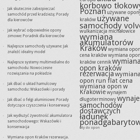
korbowo tłokow
Jak skutecznie zabezpieczać
Poznań
używane opon
samochód przed kradzieżą: Porady
używane
kraków
dla kierowców
samochody volv
Jak wybrać odpowiednie opony
wulkanizacja michałowice
wymiana
zimowe: Poradnik dla kierowców
akumulatorów
Kraków
Najlepsze samochody używane: Jak
wymiana opo
znaleźć idealny model
cena kraków
wymiana opo
wymian
kraków cennik
Najlepsze systemy multimedialne do
opon kraków
samochodu: Nowoczesne
rezerwacja
wymian
rozwiązania na pokładzie
opon run flat cena
Jak dbać o układ hamulcowy
wymiana opon w
samochodu: Wskazówki i porady
Krakowie
wynajem
wynaj
długoterminowy
Jak dbać o felgi aluminiowe: Porady
samochodów
dotyczące czyszczenia i konserwacji
dostawczych
ładunek
Jak wydłużyć żywotność akumulatora
ponadgabaryto
samochodowego: Wskazówki i
konserwacja
łaty do opon
Wymiana opon Kraków rezerwacja.