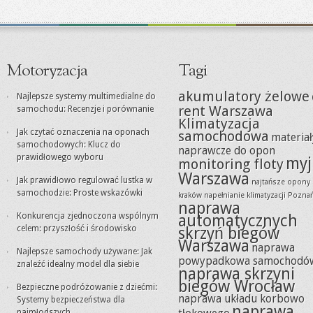
Motoryzacja
Tagi
akumulatory żelowe
Najlepsze systemy multimedialne do
rent Warszawa
samochodu: Recenzje i porównanie
Klimatyzacja
Jak czytać oznaczenia na oponach
samochodowa
materiał
samochodowych: Klucz do
naprawcze do opon
prawidłowego wyboru
myj
monitoring floty
Warszawa
Jak prawidłowo regulować lustka w
najtańsze opony
samochodzie: Proste wskazówki
kraków
napełnianie klimatyzacji Pozna
naprawa
Konkurencja zjednoczona wspólnym
automatycznych
celem: przyszłość i środowisko
skrzyń biegów
Warszawa
naprawa
Najlepsze samochody używane: Jak
powypadkowa samochodó
znaleźć idealny model dla siebie
naprawa skrzyni
biegów Wrocław
Bezpieczne podróżowanie z dziećmi:
naprawa układu korbowo
Systemy bezpieczeństwa dla
naprawa
najmłodszych