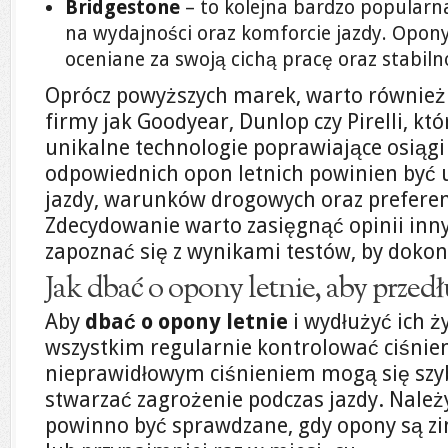
Bridgestone
– to kolejna bardzo popularna
na wydajności oraz komforcie jazdy. Opon
oceniane za swoją cichą pracę oraz stabiln
Oprócz powyższych marek, warto również
firmy jak Goodyear, Dunlop czy Pirelli, kt
unikalne technologie poprawiające osiąg
odpowiednich opon letnich powinien być u
jazdy, warunków drogowych oraz preferenc
Zdecydowanie warto zasięgnąć opinii inn
zapoznać się z wynikami testów, by doko
Jak dbać o opony letnie, aby przed
Aby
dbać o opony letnie
i wydłużyć ich ż
wszystkim regularnie kontrolować ciśnien
nieprawidłowym ciśnieniem mogą się szyb
stwarzać zagrożenie podczas jazdy. Należ
powinno być sprawdzane, gdy opony są zim