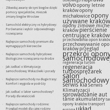
tłokowego
volvo
opony letnie
Zlikwiduj awarię skrzyni biegów dzięki
kraków
opony
pomocy specjalistów, mieszek
opony
michałowice
zmiany biegów Wrocław
używane krakó
opony zimowe miche
Samochód elektryczny vs hybrydowy:
pierścienie
kraków
Porównanie i wybór odpowiedniego
rozwiązania
centrujące kraków
przechowalnia opon krakó
Najlepsze samochody premium dla
przechowywanie opo
wymagających kierowców
kraków
przegląd
przekrój opon
Najlepsze samochody hybrydowe:
samochodowe
Ekologiczne rozwiązania na drodze
regeneracja turbin
regeneracja
Jak zadbać o klimatyzację
turbosprężarek
samochodową: Wskazówki i porady
salon
samochodowy
Najlepsze samochody na długie trasy:
serwis kia
Komfort i wygoda w podróży
Serwis
Klimatyzacji
Jak zadbać o lakier samochodowy?
sprowadzanie aut
Porady dla właścicieli
tanie akumulatory
ta
opony kraków
transport
Najlepsze samochody rodzinne:
układ
Przegląd modeli dla całej rodziny
europa