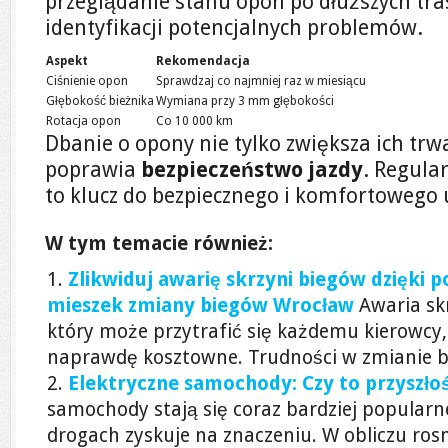
przeglądanie stanu opon po dłuższych t
identyfikacji potencjalnych problemów.
Aspekt
Rekomendacja
Ciśnienie opon
Sprawdzaj co najmniej raz w miesiącu
Głębokość bieżnika
Wymiana przy 3 mm głębokości
Rotacja opon
Co 10 000 km
Dbanie o opony nie tylko zwiększa ich trw
poprawia
bezpieczeństwo jazdy
. Regula
to klucz do bezpiecznego i komfortowego
W tym temacie również:
Zlikwiduj awarię skrzyni biegów dzięki 
mieszek zmiany biegów Wrocław
Awaria sk
który może przytrafić się każdemu kierowcy,
naprawdę kosztowne. Trudności w zmianie bi
Elektryczne samochody: Czy to przyszło
samochody stają się coraz bardziej popularn
drogach zyskuje na znaczeniu. W obliczu ro