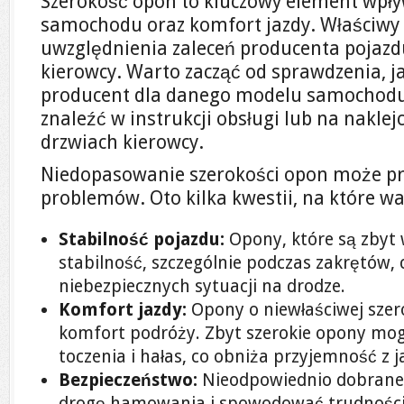
Szerokość opon to kluczowy element wpł
samochodu oraz komfort jazdy. Właściw
uwzględnienia zaleceń producenta pojazdu
kierowcy. Warto zacząć od sprawdzenia, j
producent dla danego modelu samochodu
znaleźć w instrukcji obsługi lub na nakle
drzwiach kierowcy.
Niedopasowanie szerokości opon może p
problemów. Oto kilka kwestii, na które w
Stabilność pojazdu:
Opony, które są zbyt
stabilność, szczególnie podczas zakrętów,
niebezpiecznych sytuacji na drodze.
Komfort jazdy:
Opony o niewłaściwej sze
komfort podróży. Zbyt szerokie opony mo
toczenia i hałas, co obniża przyjemność z j
Bezpieczeństwo:
Nieodpowiednio dobrane
drogę hamowania i spowodować trudności 