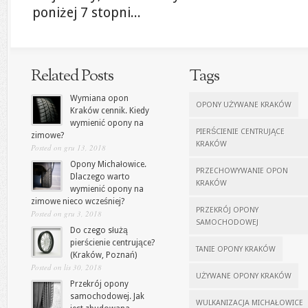
poniżej 7 stopni...
Related Posts
Tags
Wymiana opon
OPONY UŻYWANE KRAKÓW
Kraków cennik. Kiedy
wymienić opony na
PIERŚCIENIE CENTRUJĄCE
zimowe?
KRAKÓW
Posted on gru 13, 2018
Opony Michałowice.
PRZECHOWYWANIE OPON
Dlaczego warto
KRAKÓW
wymienić opony na
zimowe nieco wcześniej?
PRZEKRÓJ OPONY
Posted on gru 3, 2018
SAMOCHODOWEJ
Do czego służą
pierścienie centrujące?
TANIE OPONY KRAKÓW
(Kraków, Poznań)
Posted on lis 30, 2018
UŻYWANE OPONY KRAKÓW
Przekrój opony
samochodowej. Jak
WULKANIZACJA MICHAŁOWICE