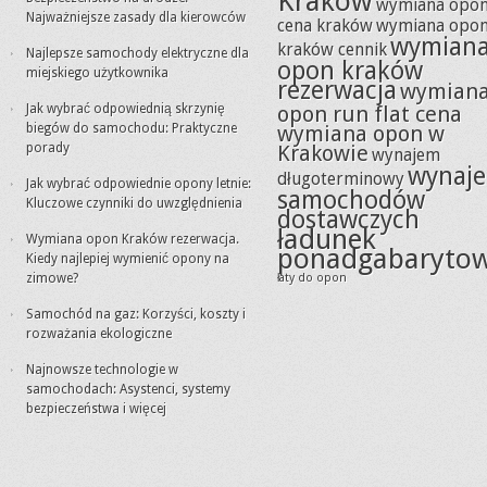
Kraków
wymiana opo
Najważniejsze zasady dla kierowców
cena kraków
wymiana opo
wymian
kraków cennik
Najlepsze samochody elektryczne dla
opon kraków
miejskiego użytkownika
rezerwacja
wymian
Jak wybrać odpowiednią skrzynię
opon run flat cena
biegów do samochodu: Praktyczne
wymiana opon w
porady
Krakowie
wynajem
wynaj
długoterminowy
Jak wybrać odpowiednie opony letnie:
samochodów
Kluczowe czynniki do uwzględnienia
dostawczych
ładunek
Wymiana opon Kraków rezerwacja.
ponadgabaryto
Kiedy najlepiej wymienić opony na
zimowe?
łaty do opon
Samochód na gaz: Korzyści, koszty i
rozważania ekologiczne
Najnowsze technologie w
samochodach: Asystenci, systemy
bezpieczeństwa i więcej