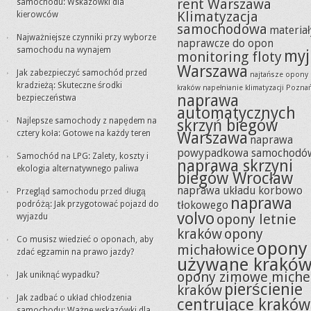
rent Warszawa
samochodu: Wskazówki dla
Klimatyzacja
kierowców
samochodowa
materiał
Najważniejsze czynniki przy wyborze
naprawcze do opon
samochodu na wynajem
myj
monitoring floty
Warszawa
Jak zabezpieczyć samochód przed
najtańsze opony
kradzieżą: Skuteczne środki
kraków
napełnianie klimatyzacji Pozna
naprawa
bezpieczeństwa
automatycznych
Najlepsze samochody z napędem na
skrzyń biegów
cztery koła: Gotowe na każdy teren
Warszawa
naprawa
powypadkowa samochodó
Samochód na LPG: Zalety, koszty i
naprawa skrzyni
ekologia alternatywnego paliwa
biegów Wrocław
naprawa układu korbowo
Przegląd samochodu przed długą
naprawa
tłokowego
podróżą: Jak przygotować pojazd do
volvo
opony letnie
wyjazdu
kraków
opony
Co musisz wiedzieć o oponach, aby
opony
michałowice
zdać egzamin na prawo jazdy?
używane krakó
opony zimowe miche
Jak uniknąć wypadku?
pierścienie
kraków
Jak zadbać o układ chłodzenia
centrujące kraków
samochodu: Ważne wskazówki dla