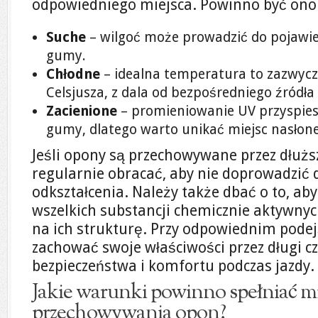
odpowiedniego miejsca. Powinno być ono
Suche
– wilgoć może prowadzić do pojawien
gumy.
Chłodne
– idealna temperatura to zazwycz
Celsjusza, z dala od bezpośredniego źródła 
Zacienione
– promieniowanie UV przyspiesz
gumy, dlatego warto unikać miejsc nasłon
Jeśli opony są przechowywane przez dłuższ
regularnie obracać, aby nie doprowadzić 
odkształcenia. Należy także dbać o to, aby 
wszelkich substancji chemicznie aktywny
na ich strukturę. Przy odpowiednim pode
zachować swoje właściwości przez długi cza
bezpieczeństwa i komfortu podczas jazdy.
Jakie warunki powinno spełniać mi
przechowywania opon?