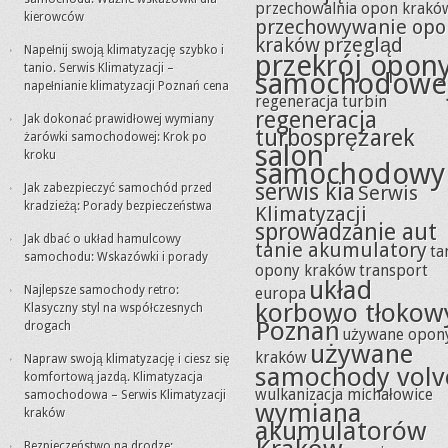
przechowalnia opon krakó
kierowców
przechowywanie opo
kraków
przegląd
Napełnij swoją klimatyzację szybko i
przekrój opon
tanio. Serwis Klimatyzacji –
samochodowe
napełnianie klimatyzacji Poznań cena
regeneracja turbin
regeneracja
Jak dokonać prawidłowej wymiany
turbosprężarek
żarówki samochodowej: Krok po
salon
kroku
samochodowy
serwis kia
Jak zabezpieczyć samochód przed
Serwis
kradzieżą: Porady bezpieczeństwa
Klimatyzacji
sprowadzanie aut
Jak dbać o układ hamulcowy
tanie akumulatory
ta
samochodu: Wskazówki i porady
opony kraków
transport
układ
Najlepsze samochody retro:
europa
korbowo tłokow
Klasyczny styl na współczesnych
Poznań
drogach
używane opon
używane
kraków
Napraw swoją klimatyzację i ciesz się
samochody volv
komfortową jazdą. Klimatyzacja
wulkanizacja michałowice
samochodowa – Serwis Klimatyzacji
wymiana
kraków
akumulatorów
Bezpieczeństwo na drodze: