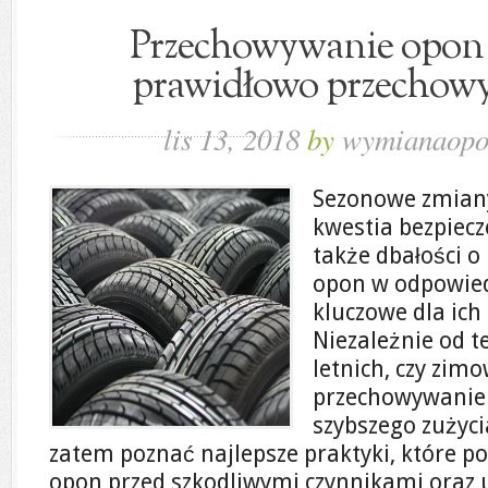
Przechowywanie opon 
prawidłowo przechow
lis 13, 2018
by
wymianaopo
Sezonowe zmiany
kwestia bezpiecz
także dbałości o
opon w odpowied
kluczowe dla ich 
Niezależnie od t
letnich, czy zim
przechowywanie 
szybszego zużyci
zatem poznać najlepsze praktyki, które 
opon przed szkodliwymi czynnikami oraz 