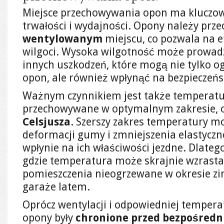
Miejsce przechowywania opon ma kluczowe
trwałości i wydajności. Opony należy pr
wentylowanym
miejscu, co pozwala na 
wilgoci. Wysoka wilgotność może prowadz
innych uszkodzeń, które mogą nie tylko o
opon, ale również wpłynąć na bezpieczeńs
Ważnym czynnikiem jest także temperatu
przechowywane w optymalnym zakresie,
Celsjusza
. Szerszy zakres temperatury m
deformacji gumy i zmniejszenia elastyczn
wpłynie na ich właściwości jezdne. Dlateg
gdzie temperatura może skrajnie wzrastać
pomieszczenia nieogrzewane w okresie z
garaże latem.
Oprócz wentylacji i odpowiedniej temperat
opony były
chronione przed bezpośredn