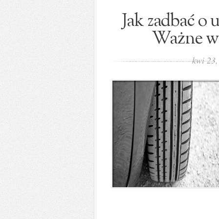
Jak zadbać o 
Ważne ws
kwi 23