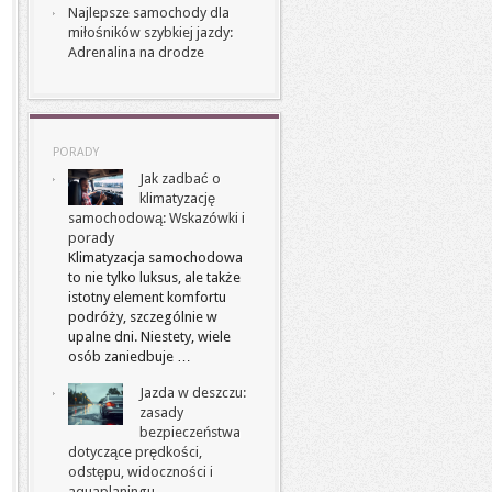
Najlepsze samochody dla
miłośników szybkiej jazdy:
Adrenalina na drodze
PORADY
Jak zadbać o
klimatyzację
samochodową: Wskazówki i
porady
Klimatyzacja samochodowa
to nie tylko luksus, ale także
istotny element komfortu
podróży, szczególnie w
upalne dni. Niestety, wiele
osób zaniedbuje …
Jazda w deszczu:
zasady
bezpieczeństwa
dotyczące prędkości,
odstępu, widoczności i
aquaplaningu