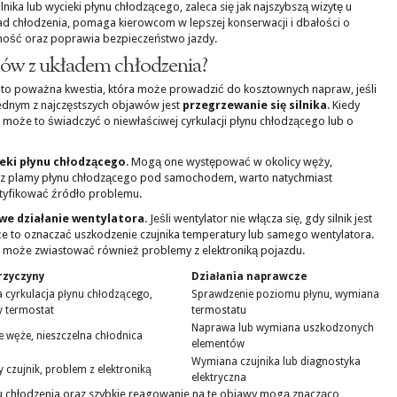
nika lub wycieki płynu chłodzącego, zaleca się jak najszybszą wizytę u
ład chłodzenia, pomaga kierowcom w lepszej konserwacji i dbałości o
tność oraz poprawia bezpieczeństwo jazdy.
mów z układem chłodzenia?
a to poważna kwestia, która może prowadzić do kosztownych napraw, jeśli
ednym z najczęstszych objawów jest
przegrzewanie się silnika
. Kiedy
, może to świadczyć o niewłaściwej cyrkulacji płynu chłodzącego lub o
eki płynu chłodzącego
. Mogą one występować w okolicy węży,
żysz plamy płynu chłodzącego pod samochodem, warto natychmiast
ntyfikować źródło problemu.
we działanie wentylatora
. Jeśli wentylator nie włącza się, gdy silnik jest
że to oznaczać uszkodzenie czujnika temperatury lub samego wentylatora.
a może zwiastować również problemy z elektroniką pojazdu.
rzyczyny
Działania naprawcze
 cyrkulacja płynu chłodzącego,
Sprawdzenie poziomu płynu, wymiana
 termostat
termostatu
Naprawa lub wymiana uszkodzonych
 węże, nieszczelna chłodnica
elementów
Wymiana czujnika lub diagnostyka
czujnik, problem z elektroniką
elektryczna
u chłodzenia oraz szybkie reagowanie na te objawy mogą znacząco