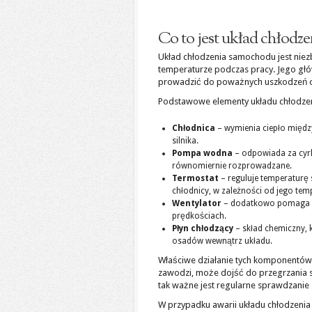
Co to jest układ chłodz
Układ chłodzenia samochodu jest niez
temperaturze podczas pracy. Jego głó
prowadzić do poważnych uszkodzeń o
Podstawowe elementy układu chłodzen
Chłodnica
– wymienia ciepło międz
silnika.
Pompa wodna
– odpowiada za cyrku
równomiernie rozprowadzane.
Termostat
– reguluje temperaturę 
chłodnicy, w zależności od jego tem
Wentylator
– dodatkowo pomaga w c
prędkościach.
Płyn chłodzący
– skład chemiczny, k
osadów wewnątrz układu.
Właściwe działanie tych komponentów j
zawodzi, może dojść do przegrzania s
tak ważne jest regularne sprawdzanie
W przypadku awarii układu chłodzenia