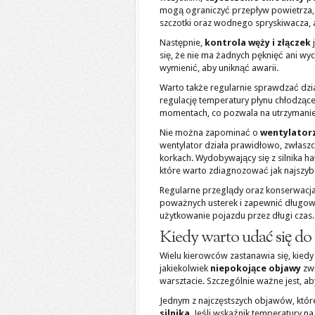
mogą ograniczyć przepływ powietrza, c
szczotki oraz wodnego spryskiwacza, a
Następnie,
kontrola węży i złączek
j
się, że nie ma żadnych pęknięć ani wyc
wymienić, aby uniknąć awarii.
Warto także regularnie sprawdzać dzi
regulację temperatury płynu chłodzące
momentach, co pozwala na utrzymanie
Nie można zapominać o
wentylator
wentylator działa prawidłowo, zwłaszc
korkach. Wydobywający się z silnika 
które warto zdiagnozować jak najszybc
Regularne przeglądy oraz konserwacj
poważnych usterek i zapewnić długow
użytkowanie pojazdu przez długi czas.
Kiedy warto udać się d
Wielu kierowców zastanawia się, kied
jakiekolwiek
niepokojące objawy
zwi
warsztacie. Szczególnie ważne jest, a
Jednym z najczęstszych objawów, któ
silnika
. Jeśli wskaźnik temperatury n