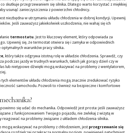
o skutkuje przegrzewaniem się silnika. Dlatego warto korzystać z miękkiej
by usunąć zanieczyszczenia z powierzchni chłodnicy.
est niezbędna w utrzymaniu układu chłodzenia w dobrej kondycji. Upewnij
ieków. Jeśli zauważysz jakiekolwiek uszkodzenia, nie wahaj się ich
ałanie
termostatu
. Jest to kluczowy element, który odpowiada za
go. Upewnij się, że termostat otwiera się i zamyka w odpowiednich
 optymalnych warunków pracy silnika.
ze
, który także odgrywa istotną rolę w układzie chłodzenia. Sprawdź, czy
za podczas jazdy w trudnych warunkach, takich jak gorący dzień czy w
hałas lub nietypowe dźwięki mogą wskazywać na problemy z wentylatorem,
iej.
a tych elementów układu chłodzenia mogą znacznie zredukować ryzyko
ieczność samochodu. Pozwoli to również na bezpieczne i komfortowe
o mechanika?
y powinno się udać do mechanika. Odpowiedź jest prosta: jeśli zauważysz
ązane z funkcjonowaniem Twojego pojazdu, nie zwlekaj z wizytą w
by reagować na problemy związane z układem chłodzenia silnika.
re mogą wskazywać na problemy z chłodzeniem, jest
przegrzewanie się
a desce rozdzielczej przekracza normalny poziom, powinieneś natychmiast