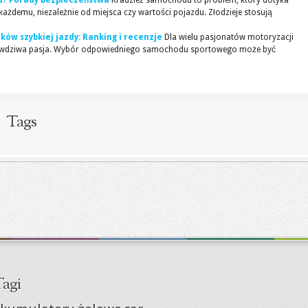
u? Porady bezpieczeństwa
Kradzież samochodu to problem, który dotyka
każdemu, niezależnie od miejsca czy wartości pojazdu. Złodzieje stosują
ów szybkiej jazdy: Ranking i recenzje
Dla wielu pasjonatów motoryzacji
 prawdziwa pasja. Wybór odpowiedniego samochodu sportowego może być
Tags
agi