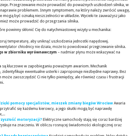
 dzieje. Przegrzewanie może prowadzić do poważnych uszkodzeń silnika, w
 w naprawie problemem. Innym symptomem, na który należy zwrócić uwagę,
óre mogą być oznaką nieszczelności w układzie. Wycieki te zauważysz jako
ież może prowadzić do przegrzania silnika.
óre powinny skłonić Cię do natychmiastowej wizyty u mechanika:
ruj temperaturę, aby uniknąć uszkodzenia jednostki napędowej.
 wentylator chłodnicy nie działa, może to powodować przegrzewanie silnika.
ego w zbiorniku wyrównawczym
– nadmiar płynu może wskazywać na
ia są kluczowe w zapobieganiu poważnym awariom. Mechanik
ę
, zidentyfikuje ewentualne usterki i zaproponuje niezbędne naprawy. Bez
może zaoszczędzić Ci nie tylko pieniędzy, ale również czasu i frustracji
mi.
 dzięki pomocy specjalistów, mieszek zmiany biegów Wrocław
Awaria
 przytrafić się każdemu kierowcy, a jego skutki mogą być naprawdę
...
rzyszłość motoryzacji?
Elektryczne samochody stają się coraz bardziej
zyskuje na znaczeniu. W obliczu rosnącej świadomości ekologicznej oraz