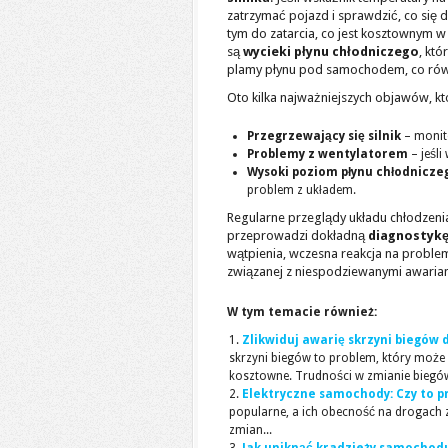
zatrzymać pojazd i sprawdzić, co się
tym do zatarcia, co jest kosztownym
są
wycieki płynu chłodniczego
, kt
plamy płynu pod samochodem, co równ
Oto kilka najważniejszych objawów, kt
Przegrzewający się silnik
– monito
Problemy z wentylatorem
– jeśli
Wysoki poziom płynu chłodnicz
problem z układem.
Regularne przeglądy układu chłodzen
przeprowadzi dokładną
diagnostyk
wątpienia, wczesna reakcja na problem 
związanej z niespodziewanymi awaria
W tym temacie również:
Zlikwiduj awarię skrzyni biegów
skrzyni biegów to problem, który może
kosztowne. Trudności w zmianie biegów,
Elektryczne samochody: Czy to p
popularne, a ich obecność na drogach 
zmian...