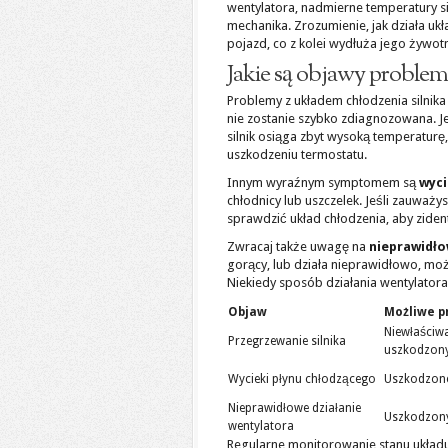
wentylatora, nadmierne temperatury sil
mechanika. Zrozumienie, jak działa uk
pojazd, co z kolei wydłuża jego żywo
Jakie są objawy proble
Problemy z układem chłodzenia silnik
nie zostanie szybko zdiagnozowana. J
silnik osiąga zbyt wysoką temperaturę
uszkodzeniu termostatu.
Innym wyraźnym symptomem są
wyci
chłodnicy lub uszczelek. Jeśli zauwa
sprawdzić układ chłodzenia, aby zide
Zwracaj także uwagę na
nieprawidło
gorący, lub działa nieprawidłowo, mo
Niekiedy sposób działania wentylator
Objaw
Możliwe p
Niewłaściwa
Przegrzewanie silnika
uszkodzony
Wycieki płynu chłodzącego
Uszkodzone
Nieprawidłowe działanie
Uszkodzony 
wentylatora
Regularne monitorowanie stanu układ