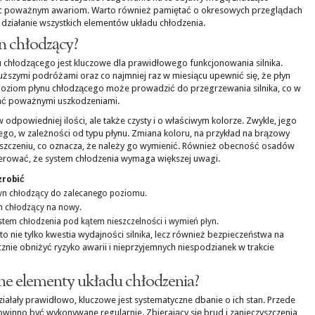
iec poważnym awariom. Warto również pamiętać o okresowych przeglądach
działanie wszystkich elementów układu chłodzenia.
yn chłodzący?
chłodzącego jest kluczowe dla prawidłowego funkcjonowania silnika.
uższymi podróżami oraz co najmniej raz w miesiącu upewnić się, że płyn
poziom płynu chłodzącego może prowadzić do przegrzewania silnika, co w
ać poważnymi uszkodzeniami.
w odpowiedniej ilości, ale także czysty i o właściwym kolorze. Zwykle, jego
go, w zależności od typu płynu. Zmiana koloru, na przykład na brązowy
yszczeniu, co oznacza, że należy go wymienić. Również obecność osadów
rować, że system chłodzenia wymaga większej uwagi.
zrobić
łyn chłodzący do zalecanego poziomu.
n chłodzący na nowy.
tem chłodzenia pod kątem nieszczelności i wymień płyn.
to nie tylko kwestia wydajności silnika, lecz również bezpieczeństwa na
nie obniżyć ryzyko awarii i nieprzyjemnych niespodzianek w trakcie
nne elementy układu chłodzenia?
ziałały prawidłowo, kluczowe jest systematyczne dbanie o ich stan. Przede
winno być wykonywane regularnie. Zbierający się brud i zanieczyszczenia