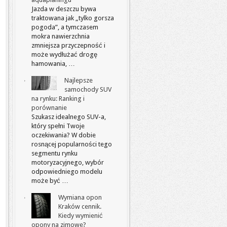
Jazda w deszczu bywa
traktowana jak „tylko gorsza
pogoda”, a tymczasem
mokra nawierzchnia
zmniejsza przyczepność i
może wydłużać drogę
hamowania, …
Najlepsze
samochody SUV
na rynku: Ranking i
porównanie
Szukasz idealnego SUV-a,
który spełni Twoje
oczekiwania? W dobie
rosnącej popularności tego
segmentu rynku
motoryzacyjnego, wybór
odpowiedniego modelu
może być …
Wymiana opon
Kraków cennik.
Kiedy wymienić
opony na zimowe?