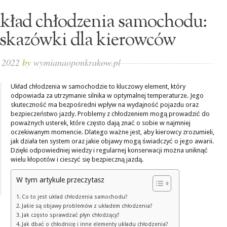
układ chłodzenia samochodu:
kazówki dla kierowców
, 2022
by
wymianaoponkrakow.pl
Układ chłodzenia w samochodzie to kluczowy element, który
odpowiada za utrzymanie silnika w optymalnej temperaturze. Jego
skuteczność ma bezpośredni wpływ na wydajność pojazdu oraz
bezpieczeństwo jazdy. Problemy z chłodzeniem mogą prowadzić do
poważnych usterek, które często dają znać o sobie w najmniej
oczekiwanym momencie. Dlatego ważne jest, aby kierowcy zrozumieli,
jak działa ten system oraz jakie objawy mogą świadczyć o jego awarii.
Dzięki odpowiedniej wiedzy i regularnej konserwacji można uniknąć
wielu kłopotów i cieszyć się bezpieczną jazdą.
W tym artykule przeczytasz
Co to jest układ chłodzenia samochodu?
Jakie są objawy problemów z układem chłodzenia?
Jak często sprawdzać płyn chłodzący?
Jak dbać o chłodnicę i inne elementy układu chłodzenia?