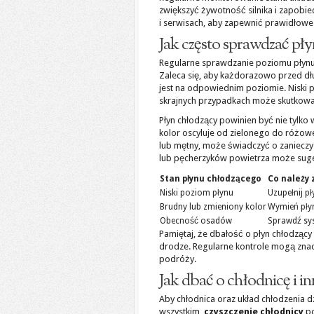
zwiększyć żywotność silnika i zapob
i serwisach, aby zapewnić prawidłowe 
Jak często sprawdzać pł
Regularne sprawdzanie poziomu płynu 
Zaleca się, aby każdorazowo przed dł
jest na odpowiednim poziomie. Niski 
skrajnych przypadkach może skutkow
Płyn chłodzący powinien być nie tylko 
kolor oscyluje od zielonego do różowe
lub mętny, może świadczyć o zaniecz
lub pęcherzyków powietrza może suge
Stan płynu chłodzącego
Co należy 
Niski poziom płynu
Uzupełnij p
Brudny lub zmieniony kolor
Wymień pły
Obecność osadów
Sprawdź sys
Pamiętaj, że dbałość o płyn chłodzący 
drodze. Regularne kontrole mogą znacz
podróży.
Jak dbać o chłodnicę i i
Aby chłodnica oraz układ chłodzenia d
wszystkim,
czyszczenie chłodnicy
po