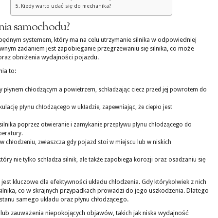
Kiedy warto udać się do mechanika?
enia samochodu?
będnym systemem, który ma na celu utrzymanie silnika w odpowiedniej
wnym zadaniem jest zapobieganie przegrzewaniu się silnika, co może
raz obniżenia wydajności pojazdu.
ia to:
y płynem chłodzącym a powietrzem, schładzając ciecz przed jej powrotem do
lację płynu chłodzącego w układzie, zapewniając, że ciepło jest
silnika poprzez otwieranie i zamykanie przepływu płynu chłodzącego do
peratury.
hłodzeniu, zwłaszcza gdy pojazd stoi w miejscu lub w niskich
tóry nie tylko schładza silnik, ale także zapobiega korozji oraz osadzaniu się
est kluczowe dla efektywności układu chłodzenia. Gdy którykolwiek z nich
ilnika, co w skrajnych przypadkach prowadzi do jego uszkodzenia. Dlatego
 stanu samego układu oraz płynu chłodzącego.
 lub zauważenia niepokojących objawów, takich jak niska wydajność