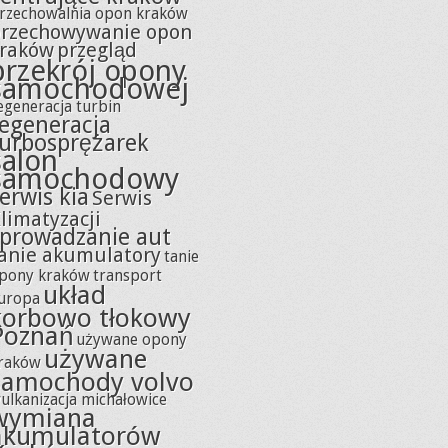
rzechowalnia opon kraków
rzechowywanie opon
raków
przegląd
przekrój opony
samochodowej
egeneracja turbin
regeneracja
turbosprężarek
salon
samochodowy
erwis kia
Serwis
limatyzacji
sprowadzanie aut
anie akumulatory
tanie
pony kraków
transport
układ
uropa
korbowo tłokowy
Poznań
używane opony
używane
raków
samochody volvo
ulkanizacja michałowice
wymiana
akumulatorów