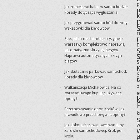
p
Jak zmniejszyć hałas w samochodzie:
p
Porady dotyczące wygłuszania
k
Jak przygotować samochód do zimy:
Wskazówki dla kierowców
r
Specjaliści mechaniki precyzyjnej z
Warszawy kompleksowo naprawią
automatyczną skrzynię biegów.
Naprawa automatycznych skrzyń
s
biegów
K
Jak skutecznie parkować samochód:
Porady dla kierowców
t
o
Wulkanizacja Michałowice. Na co
e
zwracać uwagę kupując używane
opony?
Przechowywanie opon Kraków. Jak
k
prawidłowo przechowywać opony?
w
Jak dokonać prawidłowej wymiany
żarówki samochodowej: Krok po
kroku