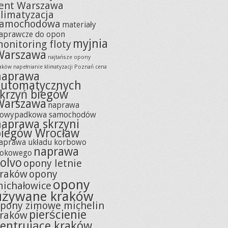
ent Warszawa
limatyzacja
samochodowa
materiały
aprawcze do opon
myjnia
onitoring floty
Warszawa
najtańsze opony
raków
napełnianie klimatyzacji Poznań cena
naprawa
automatycznych
skrzyń biegów
Warszawa
naprawa
owypadkowa samochodów
naprawa skrzyni
biegów Wrocław
aprawa układu korbowo
naprawa
łokowego
olvo
opony letnie
raków
opony
opony
ichałowice
używane kraków
pony zimowe michelin
pierścienie
raków
centrujące kraków