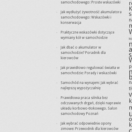
r
samochodowego: Proste wskazówki
K
Jak wydłużyć żywotność akumulatora
samochodowego: Wskazówki i
n
konserwacja
m
Praktyczne wskazówki dotyczące
wymiany kół w samochodzie
k
Jak dbać o akumulator w
samochodzie? Poradnik dla
kierowców
p
Jak prawidłowo regulować światła w
samochodzie: Porady i wskazówki
n
Samochód na wynajem: Jak wybrać
t
najlepszą wypożyczalnię
v
Prawidłowa praca silnika bez
k
odczuwanych drgań, dzięki naprawie
m
układu korbowo-tłokowego. Salon
samochodowy Poznań
o
k
Jak wybrać odpowiednie opony
zimowe: Przewodnik dla kierowców