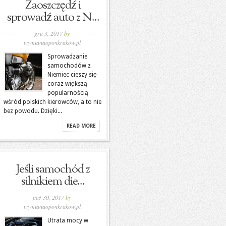
Zaoszczędź i
sprowadź auto z N...
gru 3, 2017
by
wymianaoponkrakow.pl
Sprowadzanie
samochodów z
Niemiec cieszy się
coraz większą
popularnością
wśród polskich kierowców, a to nie
bez powodu. Dzięki...
READ MORE
Jeśli samochód z
silnikiem die...
paź 30, 2017
by
wymianaoponkrakow.pl
Utrata mocy w