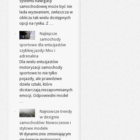
systemu nawigacji
samochodowej może być nie
lada wyzwaniem, zwłaszcza w
obliczu tak wielu dostępnych
opcji na rynku. Z …
Najlepsze
samochody
sportowe dla entuzjastów
szybkiej jazdy: Moc i
adrenalina
Dla wielu entuzjastów
motoryzacji samochody
sportowe to nie tylko
pojazdy, ale prawdziwe
dzieła sztuki, które
dostarczają niezapomnianych
emocji. Odpowiedni model
…
Najnowsze trendy
w designie
samochodów: Nowoczesne i
stylowe modele
W dynamicznie zmieniającym
się świecie motoryzacji,