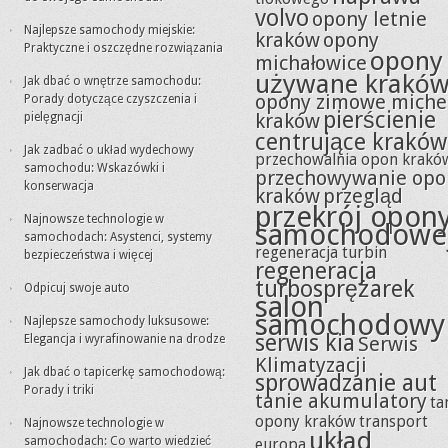
volvo
opony letnie
Najlepsze samochody miejskie:
kraków
opony
Praktyczne i oszczędne rozwiązania
opony
michałowice
używane krakó
Jak dbać o wnętrze samochodu:
opony zimowe miche
Porady dotyczące czyszczenia i
pierścienie
kraków
pielęgnacji
centrujące kraków
Jak zadbać o układ wydechowy
przechowalnia opon krakó
samochodu: Wskazówki i
przechowywanie opo
konserwacja
kraków
przegląd
przekrój opon
Najnowsze technologie w
samochodowe
samochodach: Asystenci, systemy
regeneracja turbin
bezpieczeństwa i więcej
regeneracja
turbosprężarek
Odpicuj swoje auto
salon
samochodowy
Najlepsze samochody luksusowe:
serwis kia
Elegancja i wyrafinowanie na drodze
Serwis
Klimatyzacji
Jak dbać o tapicerkę samochodową:
sprowadzanie aut
Porady i triki
tanie akumulatory
ta
opony kraków
transport
Najnowsze technologie w
układ
samochodach: Co warto wiedzieć
europa