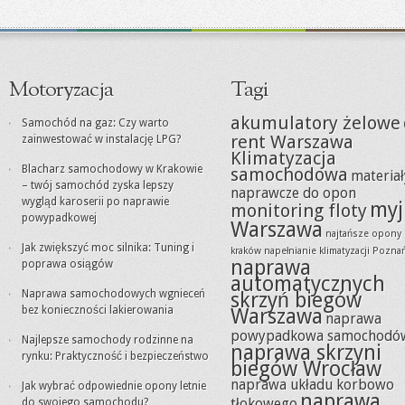
Motoryzacja
Tagi
akumulatory żelowe
Samochód na gaz: Czy warto
rent Warszawa
zainwestować w instalację LPG?
Klimatyzacja
Blacharz samochodowy w Krakowie
samochodowa
materiał
– twój samochód zyska lepszy
naprawcze do opon
wygląd karoserii po naprawie
myj
monitoring floty
powypadkowej
Warszawa
najtańsze opony
Jak zwiększyć moc silnika: Tuning i
kraków
napełnianie klimatyzacji Pozna
naprawa
poprawa osiągów
automatycznych
Naprawa samochodowych wgnieceń
skrzyń biegów
bez konieczności lakierowania
Warszawa
naprawa
powypadkowa samochodó
Najlepsze samochody rodzinne na
naprawa skrzyni
rynku: Praktyczność i bezpieczeństwo
biegów Wrocław
naprawa układu korbowo
Jak wybrać odpowiednie opony letnie
naprawa
tłokowego
do swojego samochodu?