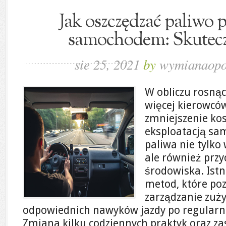
Jak oszczędzać paliwo 
samochodem: Skutec
sie 25, 2021
by
wymianaopo
W obliczu rosnąc
więcej kierowcó
zmniejszenie ko
eksploatacją sa
paliwa nie tylko
ale również przy
środowiska. Istn
metod, które po
zarządzanie zuży
odpowiednich nawyków jazdy po regularn
Zmiana kilku codziennych praktyk oraz z