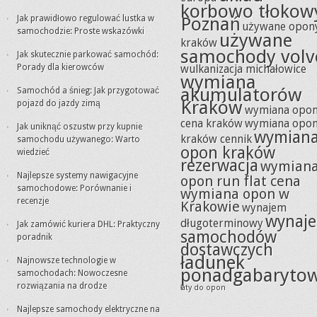
korbowo tłokow
Jak prawidłowo regulować lustka w
Poznań
używane opon
samochodzie: Proste wskazówki
używane
kraków
samochody volv
Jak skutecznie parkować samochód:
Porady dla kierowców
wulkanizacja michałowice
wymiana
akumulatorów
Samochód a śnieg: Jak przygotować
Kraków
pojazd do jazdy zimą
wymiana opo
cena kraków
wymiana opo
Jak uniknąć oszustw przy kupnie
wymian
kraków cennik
samochodu używanego: Warto
opon kraków
wiedzieć
rezerwacja
wymian
Najlepsze systemy nawigacyjne
opon run flat cena
samochodowe: Porównanie i
wymiana opon w
recenzje
Krakowie
wynajem
wynaj
długoterminowy
Jak zamówić kuriera DHL: Praktyczny
samochodów
poradnik
dostawczych
ładunek
Najnowsze technologie w
ponadgabaryto
samochodach: Nowoczesne
rozwiązania na drodze
łaty do opon
Najlepsze samochody elektryczne na