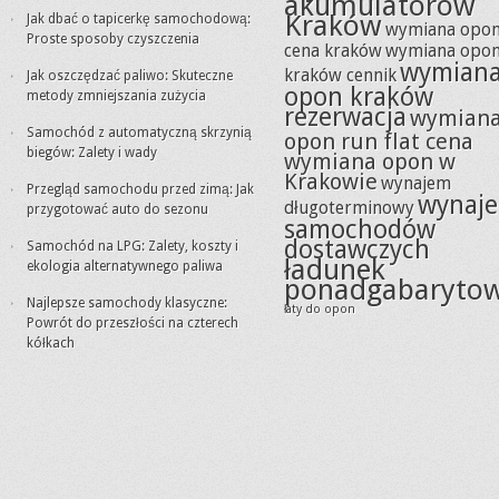
akumulatorów
Kraków
Jak dbać o tapicerkę samochodową:
wymiana opo
Proste sposoby czyszczenia
cena kraków
wymiana opo
wymian
kraków cennik
Jak oszczędzać paliwo: Skuteczne
opon kraków
metody zmniejszania zużycia
rezerwacja
wymian
Samochód z automatyczną skrzynią
opon run flat cena
biegów: Zalety i wady
wymiana opon w
Krakowie
wynajem
Przegląd samochodu przed zimą: Jak
wynaj
długoterminowy
przygotować auto do sezonu
samochodów
dostawczych
Samochód na LPG: Zalety, koszty i
ładunek
ekologia alternatywnego paliwa
ponadgabaryto
Najlepsze samochody klasyczne:
łaty do opon
Powrót do przeszłości na czterech
kółkach