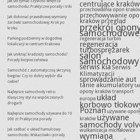
Jak utrzymać czystość wnętrza
centrujące kraków
samochodu: Praktyczne porady i triki
przechowalnia opon krakó
przechowywanie opo
Jak dokonać prawidłowej wymiany
kraków
przegląd
żarówki samochodowej: Krok po
przekrój opon
kroku
samochodowe
regeneracja turbin
Parking podziemny w dogodnej
regeneracja
lokalizacji w centrum Krakowa
turbosprężarek
salon
Jak uniknąć kradzieży samochodu?
samochodowy
Porady bezpieczeństwa
serwis kia
Serwis
Samochód z automatyczną skrzynią
Klimatyzacji
biegów: Czy to dobry wybór dla
sprowadzanie aut
ciebie?
tanie akumulatory
ta
opony kraków
transport
Najlepsze samochody retro:
układ
Klasyczny styl na współczesnych
europa
korbowo tłokow
drogach
Poznań
używane opon
Najlepsze samochody używane do 10
używane
kraków
000 zł: Praktyczne porady
samochody volv
Jak zadbać o układ hamulcowy
wulkanizacja michałowice
wymiana
samochodu: Wskazówki i porady