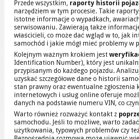
Przede wszystkim,
raporty historii poja
narzędziem w tym procesie. Takie raporty
istotne informacje o wypadkach, awariac
serwisowaniu. Zawierają także informacje
właścicieli, co może dać wgląd w to, jak 
samochód i jakie mógł mieć problemy w pr
Kolejnym ważnym krokiem jest
weryfika
Identification Number), który jest unik
przypisanym do każdego pojazdu. Analiz
uzyskać szczegółowe dane o historii samoc
stan prawny oraz ewentualne zgłoszenia k
internetowych i usług online oferuje moż
danych na podstawie numeru VIN, co czyni
Warto również rozważyć kontakt z
poprz
samochodu. Jeśli to możliwe, warto zada
użytkowania, typowych problemów czy też
Bezpośrednia rozmowa może ujawnić wiele