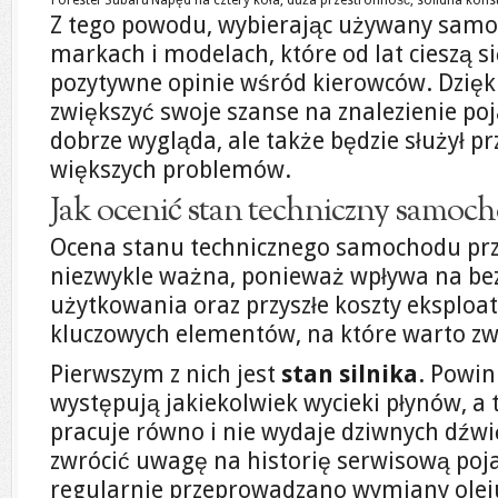
Forester
Subaru
Napęd na cztery koła, duża przestronność, solidna kons
Z tego powodu, wybierając używany samoc
markach i modelach, które od lat cieszą 
pozytywne opinie wśród kierowców. Dzięk
zwiększyć swoje szanse na znalezienie poja
dobrze wygląda, ale także będzie służył prz
większych problemów.
Jak ocenić stan techniczny samoc
Ocena stanu technicznego samochodu prz
niezwykle ważna, ponieważ wpływa na be
użytkowania oraz przyszłe koszty eksploatac
kluczowych elementów, na które warto zw
Pierwszym z nich jest
stan silnika
. Powin
występują jakiekolwiek wycieki płynów, a t
pracuje równo i nie wydaje dziwnych dźw
zwrócić uwagę na historię serwisową poja
regularnie przeprowadzano wymiany oleju