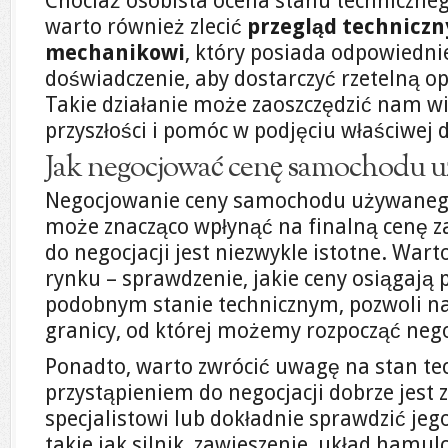
Chociaż osobista ocena stanu techniczne
warto również zlecić
przegląd technicz
mechanikowi
, który posiada odpowiednie
doświadczenie, aby dostarczyć rzetelną op
Takie działanie może zaoszczędzić nam 
przyszłości i pomóc w podjęciu właściwej d
Jak negocjować cenę samochodu 
Negocjowanie ceny samochodu używanego 
może znacząco wpłynąć na finalną cenę z
do negocjacji jest niezwykle istotne. War
rynku – sprawdzenie, jakie ceny osiągaj
podobnym stanie technicznym, pozwoli na 
granicy, od której możemy rozpocząć nego
Ponadto, warto zwrócić uwagę na stan tec
przystąpieniem do negocjacji dobrze jest z
specjalistowi lub dokładnie sprawdzić jeg
takie jak silnik, zawieszenie, układ hamul