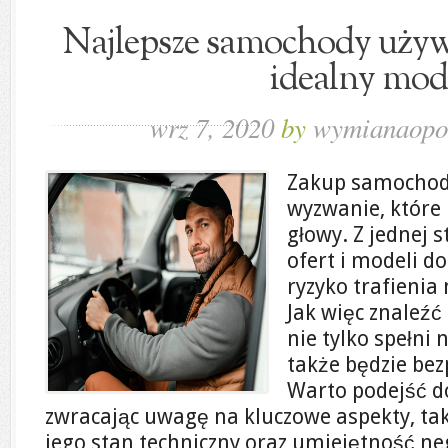
Najlepsze samochody używa
idealny mod
wrz 7, 2020
by
wymianaopo
Zakup samochod
wyzwanie, które
głowy. Z jednej
ofert i modeli do
ryzyko trafienia
Jak więc znaleźć
nie tylko spełni 
także będzie bez
Warto podejść d
zwracając uwagę na kluczowe aspekty, taki
jego stan techniczny oraz umiejętność neg