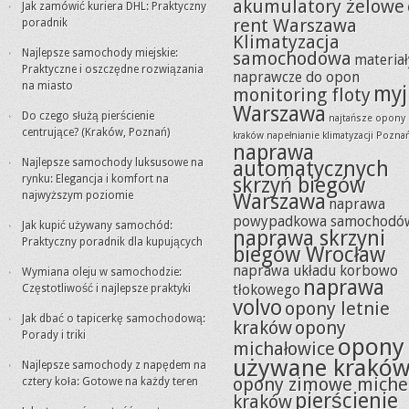
akumulatory żelowe
Jak zamówić kuriera DHL: Praktyczny
rent Warszawa
poradnik
Klimatyzacja
Najlepsze samochody miejskie:
samochodowa
materiał
Praktyczne i oszczędne rozwiązania
naprawcze do opon
na miasto
myj
monitoring floty
Warszawa
Do czego służą pierścienie
najtańsze opony
centrujące? (Kraków, Poznań)
kraków
napełnianie klimatyzacji Pozna
naprawa
Najlepsze samochody luksusowe na
automatycznych
rynku: Elegancja i komfort na
skrzyń biegów
najwyższym poziomie
Warszawa
naprawa
powypadkowa samochodó
Jak kupić używany samochód:
naprawa skrzyni
Praktyczny poradnik dla kupujących
biegów Wrocław
naprawa układu korbowo
Wymiana oleju w samochodzie:
naprawa
tłokowego
Częstotliwość i najlepsze praktyki
volvo
opony letnie
Jak dbać o tapicerkę samochodową:
kraków
opony
Porady i triki
opony
michałowice
używane krakó
Najlepsze samochody z napędem na
opony zimowe miche
cztery koła: Gotowe na każdy teren
pierścienie
kraków