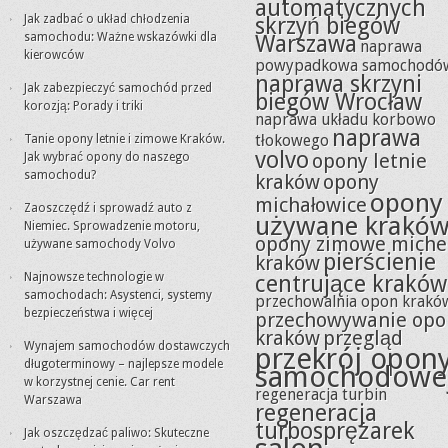
automatycznych
Jak zadbać o układ chłodzenia
skrzyń biegów
samochodu: Ważne wskazówki dla
Warszawa
naprawa
kierowców
powypadkowa samochodó
naprawa skrzyni
Jak zabezpieczyć samochód przed
biegów Wrocław
korozją: Porady i triki
naprawa układu korbowo
naprawa
tłokowego
Tanie opony letnie i zimowe Kraków.
volvo
opony letnie
Jak wybrać opony do naszego
samochodu?
kraków
opony
opony
michałowice
Zaoszczędź i sprowadź auto z
używane krakó
Niemiec. Sprowadzenie motoru,
opony zimowe miche
używane samochody Volvo
pierścienie
kraków
Najnowsze technologie w
centrujące kraków
samochodach: Asystenci, systemy
przechowalnia opon krakó
bezpieczeństwa i więcej
przechowywanie opo
kraków
przegląd
Wynajem samochodów dostawczych
przekrój opon
długoterminowy – najlepsze modele
samochodowe
w korzystnej cenie. Car rent
regeneracja turbin
Warszawa
regeneracja
turbosprężarek
Jak oszczędzać paliwo: Skuteczne