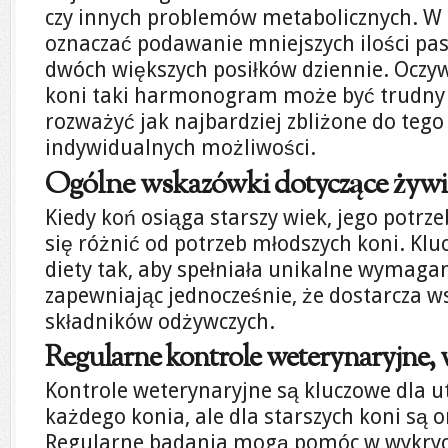
czy innych problemów metabolicznych. W 
oznaczać podawanie mniejszych ilości pas
dwóch większych posiłków dziennie. Oczywiś
koni taki harmonogram może być trudny 
rozważyć jak najbardziej zbliżone do tego
indywidualnych możliwości.
Ogólne wskazówki dotyczące żywie
Kiedy koń osiąga starszy wiek, jego potrz
się różnić od potrzeb młodszych koni. Kl
diety tak, aby spełniała unikalne wymagan
zapewniając jednocześnie, że dostarcza w
składników odżywczych.
Regularne kontrole weterynaryjne,
Kontrole weterynaryjne są kluczowe dla 
każdego konia, ale dla starszych koni są 
Regularne badania mogą pomóc w wykryci