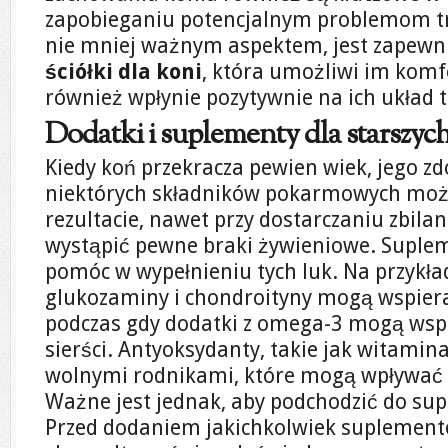
zapobieganiu potencjalnym problemom t
nie mniej ważnym aspektem, jest zapewn
ściółki dla koni
, która umożliwi im komf
również wpłynie pozytywnie na ich układ 
Dodatki i suplementy dla starszyc
Kiedy koń przekracza pewien wiek, jego z
niektórych składników pokarmowych może
rezultacie, nawet przy dostarczaniu zbil
wystąpić pewne braki żywieniowe. Suple
pomóc w wypełnieniu tych luk. Na przykła
glukozaminy i chondroityny mogą wspier
podczas gdy dodatki z omega-3 mogą wsp
sierści. Antyoksydanty, takie jak witami
wolnymi rodnikami, które mogą wpływać n
Ważne jest jednak, aby podchodzić do sup
Przed dodaniem jakichkolwiek suplementó