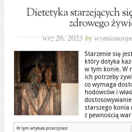
Dietetyka starzejących si
zdrowego żywi
wrz 26, 2023
by
wymianaopo
Starzenie się je
który dotyka ka
w tym konie. W m
ich potrzeby żyw
co wymaga dosto
hodowców i właśc
dostosowywanie 
starszego konia
z pewnością war
W tym artykule przeczytasz