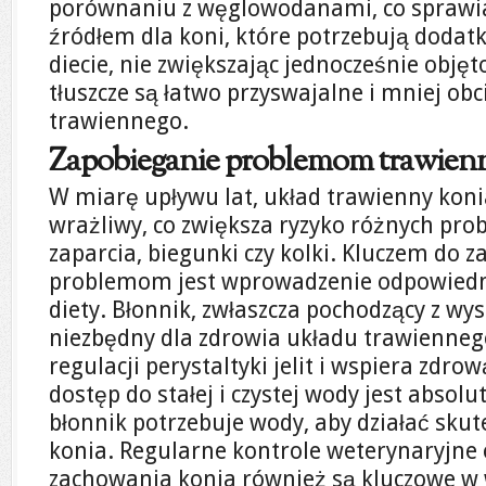
porównaniu z węglowodanami, co sprawia
źródłem dla koni, które potrzebują dodat
diecie, nie zwiększając jednocześnie objęt
tłuszcze są łatwo przyswajalne i mniej obc
trawiennego.
Zapobieganie problemom trawie
W miarę upływu lat, układ trawienny konia
wrażliwy, co zwiększa ryzyko różnych pro
zaparcia, biegunki czy kolki. Kluczem do 
problemom jest wprowadzenie odpowiednie
diety. Błonnik, zwłaszcza pochodzący z wyso
niezbędny dla zdrowia układu trawienne
regulacji perystaltyki jelit i wspiera zdro
dostęp do stałej i czystej wody jest absol
błonnik potrzebuje wody, aby działać skut
konia. Regularne kontrole weterynaryjne
zachowania konia również są kluczowe w