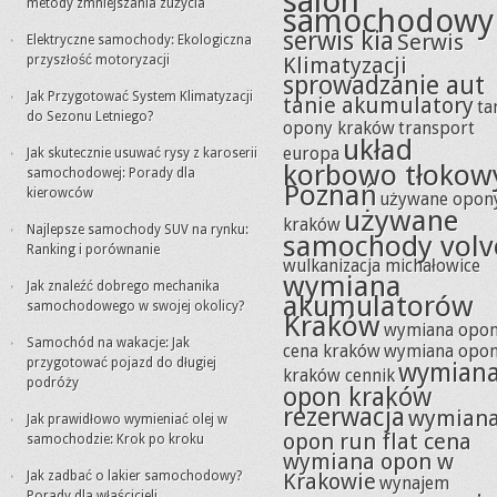
salon
metody zmniejszania zużycia
samochodowy
serwis kia
Serwis
Elektryczne samochody: Ekologiczna
przyszłość motoryzacji
Klimatyzacji
sprowadzanie aut
Jak Przygotować System Klimatyzacji
tanie akumulatory
ta
do Sezonu Letniego?
opony kraków
transport
układ
europa
Jak skutecznie usuwać rysy z karoserii
korbowo tłokow
samochodowej: Porady dla
Poznań
kierowców
używane opon
używane
kraków
Najlepsze samochody SUV na rynku:
samochody volv
Ranking i porównanie
wulkanizacja michałowice
wymiana
Jak znaleźć dobrego mechanika
akumulatorów
samochodowego w swojej okolicy?
Kraków
wymiana opo
Samochód na wakacje: Jak
cena kraków
wymiana opo
przygotować pojazd do długiej
wymian
kraków cennik
podróży
opon kraków
rezerwacja
wymian
Jak prawidłowo wymieniać olej w
opon run flat cena
samochodzie: Krok po kroku
wymiana opon w
Jak zadbać o lakier samochodowy?
Krakowie
wynajem
Porady dla właścicieli