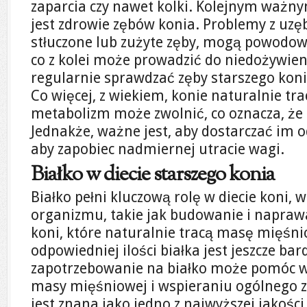
zaparcia czy nawet kolki. Kolejnym ważn
jest zdrowie zębów konia. Problemy z uzęb
stłuczone lub zużyte zęby, mogą powodowa
co z kolei może prowadzić do niedożywien
regularnie sprawdzać zęby starszego konia
Co więcej, z wiekiem, konie naturalnie tr
metabolizm może zwolnić, co oznacza, że 
Jednakże, ważne jest, aby dostarczać im od
aby zapobiec nadmiernej utracie wagi.
Białko w diecie starszego konia
Białko pełni kluczową rolę w diecie koni, 
organizmu, takie jak budowanie i naprawa
koni, które naturalnie tracą masę mięśni
odpowiedniej ilości białka jest jeszcze bar
zapotrzebowanie na białko może pomóc 
masy mięśniowej i wspieraniu ogólnego z
jest znana jako jedno z najwyższej jakości 