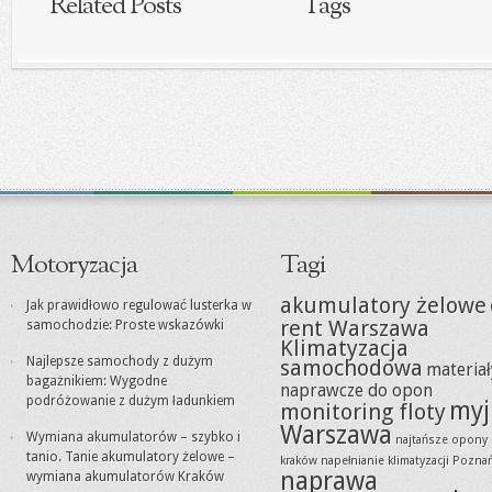
Related Posts
Tags
Motoryzacja
Tagi
akumulatory żelowe
Jak prawidłowo regulować lusterka w
rent Warszawa
samochodzie: Proste wskazówki
Klimatyzacja
Najlepsze samochody z dużym
samochodowa
materiał
bagażnikiem: Wygodne
naprawcze do opon
podróżowanie z dużym ładunkiem
myj
monitoring floty
Warszawa
Wymiana akumulatorów – szybko i
najtańsze opony
tanio. Tanie akumulatory żelowe –
kraków
napełnianie klimatyzacji Pozna
naprawa
wymiana akumulatorów Kraków