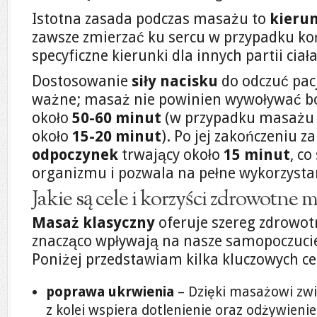
Istotna zasada podczas masażu to
kieru
zawsze zmierzać ku sercu w przypadku ko
specyficzne kierunki dla innych partii ciała
Dostosowanie
siły nacisku
do odczuć pacj
ważne; masaż nie powinien wywoływać ból
około
50-60 minut
(w przypadku masażu 
około
15-20 minut
). Po jej zakończeniu z
odpoczynek
trwający około
15 minut
, co
organizmu i pozwala na pełne wykorzysta
Jakie są cele i korzyści zdrowotne
Masaż klasyczny
oferuje szereg zdrowotn
znacząco wpływają na nasze samopoczucie
Poniżej przedstawiam kilka kluczowych cel
poprawa ukrwienia
– Dzięki masażowi zwię
z kolei wspiera dotlenienie oraz odżywienie