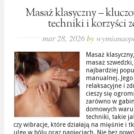
Masaż klasyczny – kluczo
techniki i korzyści
mar 28, 2026
by
wymianaopo
Masaż klasyczny
masaż szwedzki, 
najbardziej popu
manualnej. Jego
relaksacyjne i z
cieszy się ogro
zarówno w gabin
domowych warun
techniki, takie j
czy wibracje, które działają na mięśnie i 
ulgę w bólu oraz napięciach. Nie bez pow