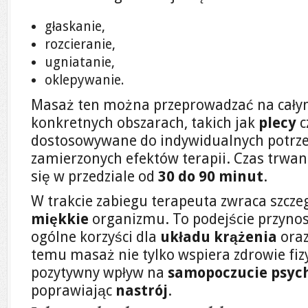
głaskanie,
rozcieranie,
ugniatanie,
oklepywanie.
Masaż ten można przeprowadzać na całym 
konkretnych obszarach, takich jak
plecy
c
dostosowywane do indywidualnych potrzeb
zamierzonych efektów terapii. Czas trwani
się w przedziale od
30 do 90 minut
.
W trakcie zabiegu terapeuta zwraca szcz
miękkie
organizmu. To podejście przynosi
ogólne korzyści dla
układu krążenia
ora
temu masaż nie tylko wspiera zdrowie fiz
pozytywny wpływ na
samopoczucie psyc
poprawiając
nastrój
.