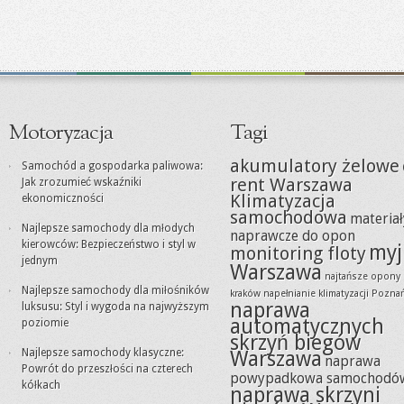
Motoryzacja
Tagi
akumulatory żelowe
Samochód a gospodarka paliwowa:
rent Warszawa
Jak zrozumieć wskaźniki
Klimatyzacja
ekonomiczności
samochodowa
materiał
Najlepsze samochody dla młodych
naprawcze do opon
kierowców: Bezpieczeństwo i styl w
myj
monitoring floty
jednym
Warszawa
najtańsze opony
Najlepsze samochody dla miłośników
kraków
napełnianie klimatyzacji Pozna
naprawa
luksusu: Styl i wygoda na najwyższym
automatycznych
poziomie
skrzyń biegów
Najlepsze samochody klasyczne:
Warszawa
naprawa
Powrót do przeszłości na czterech
powypadkowa samochodó
kółkach
naprawa skrzyni