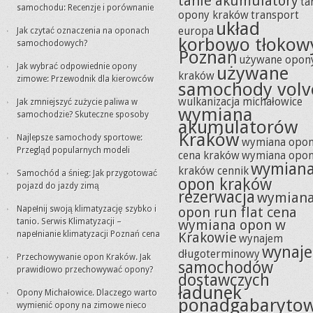
tanie akumulatory
ta
samochodu: Recenzje i porównanie
opony kraków
transport
układ
europa
Jak czytać oznaczenia na oponach
korbowo tłokow
samochodowych?
Poznań
używane opon
Jak wybrać odpowiednie opony
używane
kraków
zimowe: Przewodnik dla kierowców
samochody volv
wulkanizacja michałowice
Jak zmniejszyć zużycie paliwa w
wymiana
samochodzie? Skuteczne sposoby
akumulatorów
Kraków
Najlepsze samochody sportowe:
wymiana opo
Przegląd popularnych modeli
cena kraków
wymiana opo
wymian
kraków cennik
Samochód a śnieg: Jak przygotować
opon kraków
pojazd do jazdy zimą
rezerwacja
wymian
Napełnij swoją klimatyzację szybko i
opon run flat cena
tanio. Serwis Klimatyzacji –
wymiana opon w
napełnianie klimatyzacji Poznań cena
Krakowie
wynajem
wynaj
długoterminowy
Przechowywanie opon Kraków. Jak
samochodów
prawidłowo przechowywać opony?
dostawczych
ładunek
Opony Michałowice. Dlaczego warto
ponadgabaryto
wymienić opony na zimowe nieco