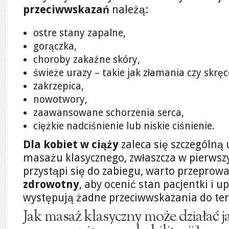
przeciwwskazań
należą:
ostre stany zapalne,
gorączka,
choroby zakaźne skóry,
świeże urazy – takie jak złamania czy skręce
zakrzepica,
nowotwory,
zaawansowane schorzenia serca,
ciężkie nadciśnienie lub niskie ciśnienie.
Dla kobiet w ciąży
zaleca się szczególn
masażu klasycznego, zwłaszcza w pierws
przystąpi się do zabiegu, warto przeprow
zdrowotny
, aby ocenić stan pacjentki i u
występują żadne przeciwwskazania do ter
Jak masaż klasyczny może działać j