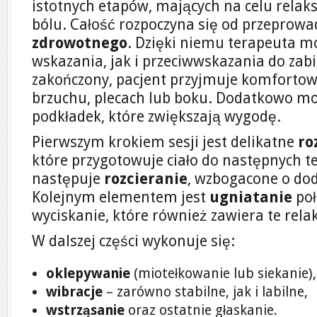
istotnych etapów, mających na celu relaks
bólu. Całość rozpoczyna się od przeprow
zdrowotnego
. Dzięki niemu terapeuta m
wskazania, jak i przeciwwskazania do zabi
zakończony, pacjent przyjmuje komfortow
brzuchu, plecach lub boku. Dodatkowo mo
podkładek, które zwiększają wygodę.
Pierwszym krokiem sesji jest delikatne
ro
które przygotowuje ciało do następnych t
następuje
rozcieranie
, wzbogacone o do
Kolejnym elementem jest
ugniatanie
poł
wyciskanie, które również zawiera te rela
W dalszej części wykonuje się:
oklepywanie
(miotełkowanie lub siekanie),
wibracje
– zarówno stabilne, jak i labilne,
wstrząsanie
oraz ostatnie głaskanie.