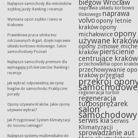
biegów Wrocław
Najlepsze samochody dla miłośników
naprawa układu korbowo
szybkiej jazdy: Ranking i recenzje
naprawa
tłokowego
volvo
opony letnie
Wymiana opon szybko i tanio w
Krakowie
kraków
opony
opony
michałowice
Prawidłowa praca silnika bez
używane krakó
odczuwanych drgań, dzięki naprawie
opony zimowe miche
układu korbowo-tłokowego. Salon
pierścienie
kraków
samochodowy Poznań
centrujące kraków
Najlepsze samochody premium dla
przechowalnia opon krakó
wymagających kierowców: Ranking i
przechowywanie opo
recenzje
kraków
przegląd
przekrój opon
Jak wybrać odpowiednią skrzynię
samochodowe
biegów do samochodu: Praktyczne
regeneracja turbin
porady
regeneracja
turbosprężarek
Opony używane Kraków. Jakie opony
salon
używane wybrać?
samochodowy
serwis kia
Serwis
Jak Przygotować System Klimatyzacji
do Sezonu Letniego?
Klimatyzacji
sprowadzanie aut
Najlepsze systemy multimedialne do