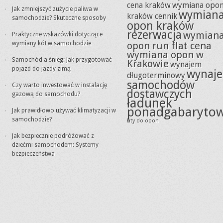
cena kraków
wymiana opo
Jak zmniejszyć zużycie paliwa w
wymian
kraków cennik
samochodzie? Skuteczne sposoby
opon kraków
rezerwacja
wymian
Praktyczne wskazówki dotyczące
wymiany kół w samochodzie
opon run flat cena
wymiana opon w
Samochód a śnieg: Jak przygotować
Krakowie
wynajem
pojazd do jazdy zimą
wynaj
długoterminowy
samochodów
Czy warto inwestować w instalację
dostawczych
gazową do samochodu?
ładunek
ponadgabaryto
Jak prawidłowo używać klimatyzacji w
samochodzie?
łaty do opon
Jak bezpiecznie podróżować z
dziećmi samochodem: Systemy
bezpieczeństwa