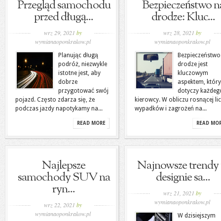
Przegląd samochodu
Bezpieczeństwo n
przed długą...
drodze: Kluc...
wrz 29, 2021
by
wrz 28, 2021
by
wymianaoponkrakow.pl
wymianaoponkrakow.pl
Planując długą
Bezpieczeństwo
podróż, niezwykle
drodze jest
istotne jest, aby
kluczowym
dobrze
aspektem, który
przygotować swój
dotyczy każdeg
pojazd. Często zdarza się, że
kierowcy. W obliczu rosnącej li
podczas jazdy napotykamy na...
wypadków i zagrożeń na...
READ MORE
READ MO
Najlepsze
Najnowsze trendy
samochody SUV na
designie sa...
ryn...
wrz 21, 2021
by
wymianaoponkrakow.pl
wrz 22, 2021
by
wymianaoponkrakow.pl
W dzisiejszym