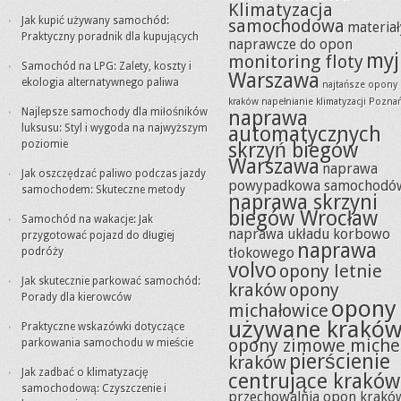
Klimatyzacja
Jak kupić używany samochód:
samochodowa
materiał
Praktyczny poradnik dla kupujących
naprawcze do opon
myj
monitoring floty
Samochód na LPG: Zalety, koszty i
Warszawa
ekologia alternatywnego paliwa
najtańsze opony
kraków
napełnianie klimatyzacji Pozna
Najlepsze samochody dla miłośników
naprawa
luksusu: Styl i wygoda na najwyższym
automatycznych
poziomie
skrzyń biegów
Warszawa
naprawa
Jak oszczędzać paliwo podczas jazdy
powypadkowa samochodó
samochodem: Skuteczne metody
naprawa skrzyni
biegów Wrocław
Samochód na wakacje: Jak
naprawa układu korbowo
przygotować pojazd do długiej
naprawa
tłokowego
podróży
volvo
opony letnie
Jak skutecznie parkować samochód:
kraków
opony
Porady dla kierowców
opony
michałowice
używane krakó
Praktyczne wskazówki dotyczące
opony zimowe miche
parkowania samochodu w mieście
pierścienie
kraków
Jak zadbać o klimatyzację
centrujące kraków
samochodową: Czyszczenie i
przechowalnia opon krakó