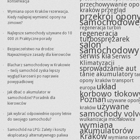
konserwacja
przechowywanie opo
kraków
przegląd
Wymiana opon Kraków rezerwacja.
przekrój opon
Kiedy najlepiej wymienić opony na
samochodowe
zimowe?
regeneracja turbin
regeneracja
Najlepsze samochody używane do 10
turbosprężarek
000 zł: Praktyczne porady
salon
samochodowy
Bezpieczeństwo na drodze:
serwis kia
Najważniejsze zasady dla kierowców
Serwis
Klimatyzacji
Blacharz samochodowy w Krakowie
sprowadzanie aut
– twój samochód zyska lepszy
tanie akumulatory
ta
wygląd karoserii po naprawie
opony kraków
transport
powypadkowej
układ
europa
korbowo tłokow
Jak dbać o akumulator w
Poznań
samochodzie? Poradnik dla
używane opon
kierowców
używane
kraków
samochody volv
Jak wybrać odpowiednie opony letnie
wulkanizacja michałowice
do swojego samochodu?
wymiana
akumulatorów
Samochód na LPG: Zalety i koszty
Kraków
eksploatacji alternatywnego paliwa
wymiana opo