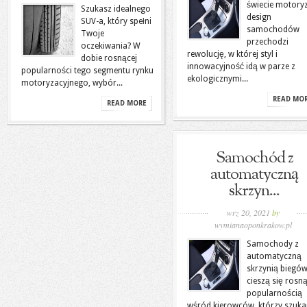
świecie motoryz
Szukasz idealnego
design
SUV-a, który spełni
samochodów
Twoje
przechodzi
oczekiwania? W
rewolucję, w której styl i
dobie rosnącej
innowacyjność idą w parze z
popularności tego segmentu rynku
ekologicznymi...
motoryzacyjnego, wybór...
READ MO
READ MORE
Samochód z
automatyczną
skrzyn...
wrz 20, 2021
by
wymianaoponkrakow.pl
Samochody z
automatyczną
skrzynią biegó
cieszą się rosn
popularnością
wśród kierowców, którzy szuka