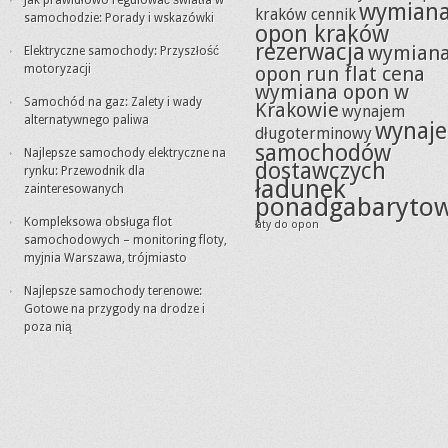
Jak prawidłowo regulować światła w
wymian
kraków cennik
samochodzie: Porady i wskazówki
opon kraków
rezerwacja
wymian
Elektryczne samochody: Przyszłość
motoryzacji
opon run flat cena
wymiana opon w
Samochód na gaz: Zalety i wady
Krakowie
wynajem
alternatywnego paliwa
wynaj
długoterminowy
samochodów
Najlepsze samochody elektryczne na
dostawczych
rynku: Przewodnik dla
ładunek
zainteresowanych
ponadgabaryto
Kompleksowa obsługa flot
łaty do opon
samochodowych – monitoring floty,
myjnia Warszawa, trójmiasto
Najlepsze samochody terenowe:
Gotowe na przygody na drodze i
poza nią