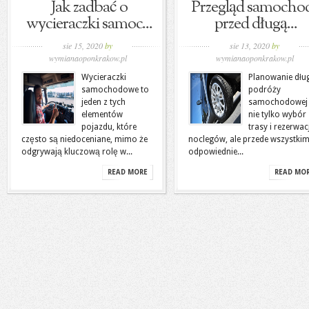
Jak zadbać o
Przegląd samocho
wycieraczki samoc...
przed długą...
sie 15, 2020
by
sie 13, 2020
by
wymianaoponkrakow.pl
wymianaoponkrakow.pl
Wycieraczki
Planowanie dług
samochodowe to
podróży
jeden z tych
samochodowej 
elementów
nie tylko wybór
pojazdu, które
trasy i rezerwac
często są niedoceniane, mimo że
noclegów, ale przede wszystki
odgrywają kluczową rolę w...
odpowiednie...
READ MORE
READ MO