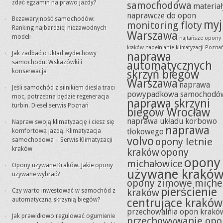
zdać egzamin na prawo jazdy?
samochodowa
materiał
naprawcze do opon
Bezawaryjność samochodów:
myj
monitoring floty
Ranking najbardziej niezawodnych
Warszawa
modeli
najtańsze opony
kraków
napełnianie klimatyzacji Pozna
Jak zadbać o układ wydechowy
naprawa
samochodu: Wskazówki i
automatycznych
konserwacja
skrzyń biegów
Warszawa
naprawa
Jeśli samochód z silnikiem diesla traci
powypadkowa samochodó
moc, potrzebna będzie regeneracja
naprawa skrzyni
turbin. Diesel serwis Poznań
biegów Wrocław
naprawa układu korbowo
Napraw swoją klimatyzację i ciesz się
naprawa
tłokowego
komfortową jazdą. Klimatyzacja
volvo
opony letnie
samochodowa – Serwis Klimatyzacji
kraków
kraków
opony
opony
michałowice
Opony używane Kraków. Jakie opony
używane krakó
używane wybrać?
opony zimowe miche
pierścienie
kraków
Czy warto inwestować w samochód z
automatyczną skrzynią biegów?
centrujące kraków
przechowalnia opon krakó
Jak prawidłowo regulować ogumienie
przechowywanie opo