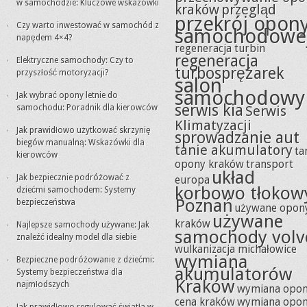
w samochodzie: Kluczowe wskazówki
kraków
przegląd
przekrój opon
Czy warto inwestować w samochód z
samochodowe
napędem 4×4?
regeneracja turbin
regeneracja
Elektryczne samochody: Czy to
turbosprężarek
przyszłość motoryzacji?
salon
samochodowy
Jak wybrać opony letnie do
serwis kia
samochodu: Poradnik dla kierowców
Serwis
Klimatyzacji
Jak prawidłowo użytkować skrzynię
sprowadzanie aut
biegów manualną: Wskazówki dla
tanie akumulatory
ta
kierowców
opony kraków
transport
układ
Jak bezpiecznie podróżować z
europa
korbowo tłokow
dziećmi samochodem: Systemy
Poznań
bezpieczeństwa
używane opon
używane
kraków
Najlepsze samochody używane: Jak
samochody volv
znaleźć idealny model dla siebie
wulkanizacja michałowice
wymiana
Bezpieczne podróżowanie z dziećmi:
akumulatorów
Systemy bezpieczeństwa dla
Kraków
najmłodszych
wymiana opo
cena kraków
wymiana opo