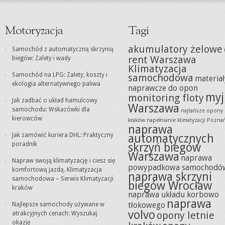
Motoryzacja
Tagi
akumulatory żelowe
Samochód z automatyczną skrzynią
rent Warszawa
biegów: Zalety i wady
Klimatyzacja
Samochód na LPG: Zalety, koszty i
samochodowa
materiał
ekologia alternatywnego paliwa
naprawcze do opon
myj
monitoring floty
Jak zadbać o układ hamulcowy
Warszawa
samochodu: Wskazówki dla
najtańsze opony
kierowców
kraków
napełnianie klimatyzacji Pozna
naprawa
Jak zamówić kuriera DHL: Praktyczny
automatycznych
poradnik
skrzyń biegów
Warszawa
naprawa
Napraw swoją klimatyzację i ciesz się
powypadkowa samochodó
komfortową jazdą. Klimatyzacja
naprawa skrzyni
samochodowa – Serwis Klimatyzacji
biegów Wrocław
kraków
naprawa układu korbowo
naprawa
tłokowego
Najlepsze samochody używane w
volvo
opony letnie
atrakcyjnych cenach: Wyszukaj
okazję