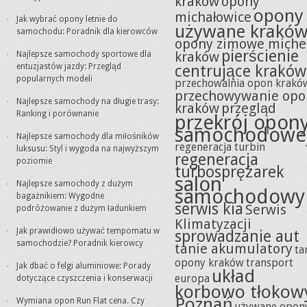
kraków
opony
opony
michałowice
Jak wybrać opony letnie do
używane krakó
samochodu: Poradnik dla kierowców
opony zimowe miche
pierścienie
kraków
Najlepsze samochody sportowe dla
entuzjastów jazdy: Przegląd
centrujące kraków
popularnych modeli
przechowalnia opon krakó
przechowywanie opo
Najlepsze samochody na długie trasy:
kraków
przegląd
Ranking i porównanie
przekrój opon
samochodowe
Najlepsze samochody dla miłośników
regeneracja turbin
luksusu: Styl i wygoda na najwyższym
regeneracja
poziomie
turbosprężarek
salon
Najlepsze samochody z dużym
samochodowy
bagażnikiem: Wygodne
serwis kia
Serwis
podróżowanie z dużym ładunkiem
Klimatyzacji
Jak prawidłowo używać tempomatu w
sprowadzanie aut
samochodzie? Poradnik kierowcy
tanie akumulatory
ta
opony kraków
transport
Jak dbać o felgi aluminiowe: Porady
układ
europa
dotyczące czyszczenia i konserwacji
korbowo tłokow
Poznań
Wymiana opon Run Flat cena. Czy
używane opon