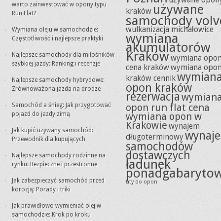
warto zainwestować w opony typu
używane
kraków
Run Flat?
samochody volv
wulkanizacja michałowice
Wymiana oleju w samochodzie:
wymiana
Częstotliwość i najlepsze praktyki
akumulatorów
Kraków
Najlepsze samochody dla miłośników
wymiana opo
szybkiej jazdy: Ranking i recenzje
cena kraków
wymiana opo
wymian
kraków cennik
Najlepsze samochody hybrydowe:
opon kraków
Zrównoważona jazda na drodze
rezerwacja
wymian
Samochód a śnieg: Jak przygotować
opon run flat cena
pojazd do jazdy zimą
wymiana opon w
Krakowie
wynajem
Jak kupić używany samochód:
wynaj
długoterminowy
Przewodnik dla kupujących
samochodów
dostawczych
Najlepsze samochody rodzinne na
ładunek
rynku: Bezpieczne i przestronne
ponadgabaryto
Jak zabezpieczyć samochód przed
łaty do opon
korozją: Porady i triki
Jak prawidłowo wymieniać olej w
samochodzie: Krok po kroku