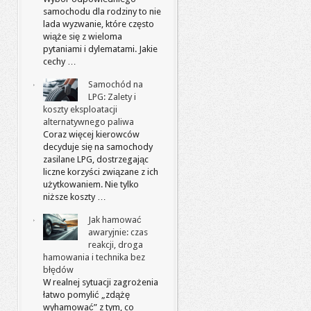
samochodu dla rodziny to nie
lada wyzwanie, które często
wiąże się z wieloma
pytaniami i dylematami. Jakie
cechy …
Samochód na
LPG: Zalety i
koszty eksploatacji
alternatywnego paliwa
Coraz więcej kierowców
decyduje się na samochody
zasilane LPG, dostrzegając
liczne korzyści związane z ich
użytkowaniem. Nie tylko
niższe koszty …
Jak hamować
awaryjnie: czas
reakcji, droga
hamowania i technika bez
błędów
W realnej sytuacji zagrożenia
łatwo pomylić „zdążę
wyhamować” z tym, co