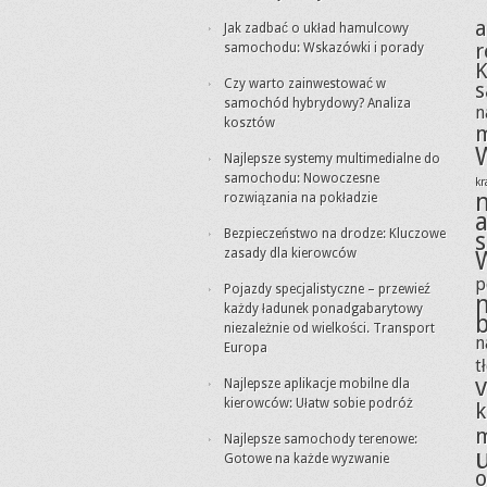
a
Jak zadbać o układ hamulcowy
r
samochodu: Wskazówki i porady
K
Czy warto zainwestować w
samochód hybrydowy? Analiza
n
kosztów
m
Najlepsze systemy multimedialne do
samochodu: Nowoczesne
k
rozwiązania na pokładzie
Bezpieczeństwo na drodze: Kluczowe
zasady dla kierowców
p
Pojazdy specjalistyczne – przewieź
każdy ładunek ponadgabarytowy
niezależnie od wielkości. Transport
n
Europa
t
v
Najlepsze aplikacje mobilne dla
kierowców: Ułatw sobie podróż
k
m
Najlepsze samochody terenowe:
Gotowe na każde wyzwanie
o