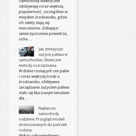
Samochody elektryczne
zdobywają coraz większą
popularność, szczególnie w
miejskim środowisku, gdzie
ich zalety stają się
nieocenione. Znikające
zanieczyszczenia powietrza,
cicha …
Jak zmniejszyć
zużycie paliwa w
samochodzie: Skuteczne
metody oszczędzania
W dobie rosnących cen paliw
i coraz większej troski o
środowisko, efektywne
zarządzanie zużyciem paliwa
stało się kluczowym tematem
dla …
Najlepsze
samochody
rodzinne: Przegląd modeli
dostosowanych do potrzeb
rodziny
Wybór odpowiedniego