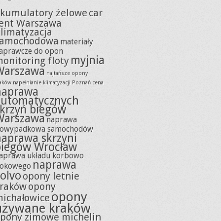
kumulatory żelowe
car
ent Warszawa
limatyzacja
samochodowa
materiały
aprawcze do opon
myjnia
onitoring floty
Warszawa
najtańsze opony
raków
napełnianie klimatyzacji Poznań cena
naprawa
automatycznych
skrzyń biegów
Warszawa
naprawa
owypadkowa samochodów
naprawa skrzyni
biegów Wrocław
aprawa układu korbowo
naprawa
łokowego
olvo
opony letnie
raków
opony
opony
ichałowice
używane kraków
pony zimowe michelin