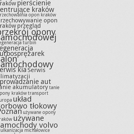
pierścienie
raków
centrujące kraków
rzechowalnia opon kraków
rzechowywanie opon
raków
przegląd
przekrój opony
samochodowej
egeneracja turbin
regeneracja
turbosprężarek
salon
samochodowy
erwis kia
Serwis
limatyzacji
sprowadzanie aut
anie akumulatory
tanie
pony kraków
transport
układ
uropa
korbowo tłokowy
Poznań
używane opony
używane
raków
samochody volvo
ulkanizacja michałowice