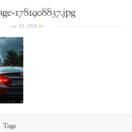
ge-1781908837.jpg
cze 20, 2026
by
Tags