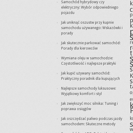
k
Samochód hybrydowy czy
elektryczny: Wybór odpowiedniego
pojazdu
p
p
Jak uniknąć oszustw przy kupnie
k
samochodu używanego: Wskazówki i
porady
r
Jak skutecznie parkować samochód:
Porady dla kierowców
Wymiana oleju w samochodzie:
Częstotliwość i najlepsze praktyki
s
Jak kupić używany samochód:
K
Praktyczny poradnik dla kupujących
t
Najlepsze samochody luksusowe:
o
Wyjątkowy komfort i styl
e
Jak zwiększyć moc silnika: Tuning i
poprawa osiągów
k
Jak oszczędzać paliwo podczas jazdy
samochodem: Skuteczne metody
w