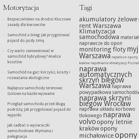
Motoryzacja
Tagi
akumulatory żelowe
Bezpieczeństwo na drodze: Kluczowe
rent Warszawa
zasady dla kierowców
Klimatyzacja
Samochód a śnieg: Jak przygotować
samochodowa
materiał
pojazd do jazdy zimą
naprawcze do opon
myj
monitoring floty
Czy warto zainwestować w
Warszawa
samochód hybrydowy? Analiza
najtańsze opony
kosztów
kraków
napełnianie klimatyzacji Pozna
naprawa
Samochód na gaz: Korzyści, koszty i
automatycznych
rozważania ekologiczne
skrzyń biegów
Warszawa
naprawa
Najlepsze samochody terenowe:
powypadkowa samochodó
Gotowe na każde wyzwanie
naprawa skrzyni
biegów Wrocław
Przegląd samochodu przed długą
naprawa układu korbowo
podróżą: Jak przygotować pojazd do
naprawa
tłokowego
wyjazdu
volvo
opony letnie
Jak zadbać o wycieraczki
kraków
opony
samochodowe: Wymiana i
opony
michałowice
pielęgnacja