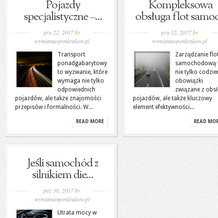
Pojazdy
Kompleksowa
specjalistyczne –...
obsługa flot samoc.
gru 22, 2017
by
gru 12, 2017
by
wymianaoponkrakow.pl
wymianaoponkrakow.pl
Transport
Zarządzanie flo
ponadgabarytowy
samochodową 
to wyzwanie, które
nie tylko codzi
wymaga nie tylko
obowiązki
odpowiednich
związane z obs
pojazdów, ale także znajomości
pojazdów, ale także kluczowy
przepisów i formalności. W...
element efektywności...
READ MORE
READ MO
Jeśli samochód z
silnikiem die...
paź 30, 2017
by
wymianaoponkrakow.pl
Utrata mocy w