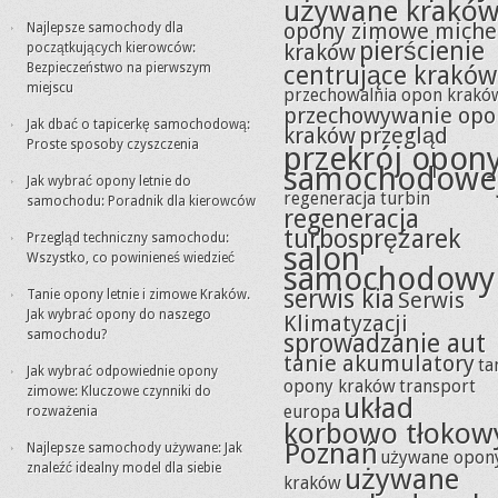
używane krakó
opony zimowe miche
Najlepsze samochody dla
pierścienie
kraków
początkujących kierowców:
Bezpieczeństwo na pierwszym
centrujące kraków
miejscu
przechowalnia opon krakó
przechowywanie opo
Jak dbać o tapicerkę samochodową:
kraków
przegląd
Proste sposoby czyszczenia
przekrój opon
samochodowe
Jak wybrać opony letnie do
regeneracja turbin
samochodu: Poradnik dla kierowców
regeneracja
turbosprężarek
Przegląd techniczny samochodu:
salon
Wszystko, co powinieneś wiedzieć
samochodowy
serwis kia
Tanie opony letnie i zimowe Kraków.
Serwis
Jak wybrać opony do naszego
Klimatyzacji
samochodu?
sprowadzanie aut
tanie akumulatory
ta
Jak wybrać odpowiednie opony
opony kraków
transport
zimowe: Kluczowe czynniki do
układ
europa
rozważenia
korbowo tłokow
Poznań
Najlepsze samochody używane: Jak
używane opon
znaleźć idealny model dla siebie
używane
kraków