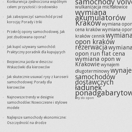
samochody volv
Konkurencja zjednoczona wspólnym
wulkanizacja michałowice
celem: przyszłość i środowisko
wymiana
akumulatorów
Jak zabezpieczyć samochód przed
Kraków
korozją: Porady i triki
wymiana opo
cena kraków
wymiana opo
Przekrój opony samochodowej. Jak
wymian
kraków cennik
jest zbudowana opona?
opon kraków
rezerwacja
wymian
Jak kupić używany samochód:
Praktyczny poradnik dla kupujących
opon run flat cena
wymiana opon w
Bezpieczna jazda w deszczu:
Krakowie
wynajem
Wskazówki dla kierowców
wynaj
długoterminowy
samochodów
Jak skutecznie usuwać rysy z karoserii
dostawczych
samochodowej: Porady dla
ładunek
kierowców
ponadgabaryto
Najnowsze trendy w designie
łaty do opon
samochodów: Nowoczesne i stylowe
modele
Najlepsze samochody ekonomiczne:
Oszczędność na drodze