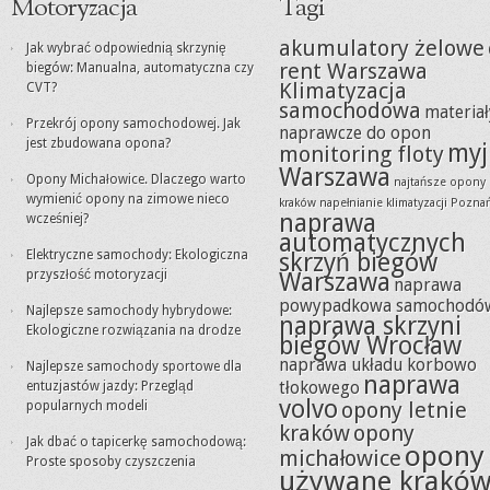
Motoryzacja
Tagi
akumulatory żelowe
Jak wybrać odpowiednią skrzynię
rent Warszawa
biegów: Manualna, automatyczna czy
Klimatyzacja
CVT?
samochodowa
materiał
Przekrój opony samochodowej. Jak
naprawcze do opon
jest zbudowana opona?
myj
monitoring floty
Warszawa
Opony Michałowice. Dlaczego warto
najtańsze opony
wymienić opony na zimowe nieco
kraków
napełnianie klimatyzacji Pozna
naprawa
wcześniej?
automatycznych
Elektryczne samochody: Ekologiczna
skrzyń biegów
przyszłość motoryzacji
Warszawa
naprawa
powypadkowa samochodó
Najlepsze samochody hybrydowe:
naprawa skrzyni
Ekologiczne rozwiązania na drodze
biegów Wrocław
naprawa układu korbowo
Najlepsze samochody sportowe dla
naprawa
tłokowego
entuzjastów jazdy: Przegląd
volvo
opony letnie
popularnych modeli
kraków
opony
Jak dbać o tapicerkę samochodową:
opony
michałowice
Proste sposoby czyszczenia
używane krakó