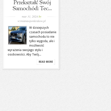
Przekształć Swój
Samochód: Tec...
mar 31, 2024
by
wymianaoponkrakow.pl
W dzisiejszych
czasach posiadanie
samochodu to nie
tylko wygoda, ale i
możliwość
wyrażenia swojego stylu i
osobowości. Aby Twój...
READ MORE