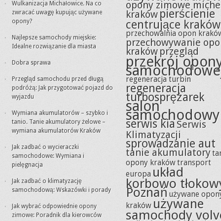
opony zimowe miche
Wulkanizacja Michałowice. Na co
pierścienie
kraków
zwracać uwagę kupując używane
opony?
centrujące kraków
przechowalnia opon krakó
Najlepsze samochody miejskie:
przechowywanie opo
Idealne rozwiązanie dla miasta
kraków
przegląd
przekrój opon
Dobra sprawa
samochodowe
regeneracja turbin
Przegląd samochodu przed długą
regeneracja
podróżą: Jak przygotować pojazd do
turbosprężarek
wyjazdu
salon
samochodowy
Wymiana akumulatorów – szybko i
serwis kia
tanio. Tanie akumulatory żelowe –
Serwis
wymiana akumulatorów Kraków
Klimatyzacji
sprowadzanie aut
Jak zadbać o wycieraczki
tanie akumulatory
ta
samochodowe: Wymiana i
opony kraków
transport
pielęgnacja
układ
europa
korbowo tłokow
Jak zadbać o klimatyzację
Poznań
samochodową: Wskazówki i porady
używane opon
używane
kraków
Jak wybrać odpowiednie opony
samochody volv
zimowe: Poradnik dla kierowców