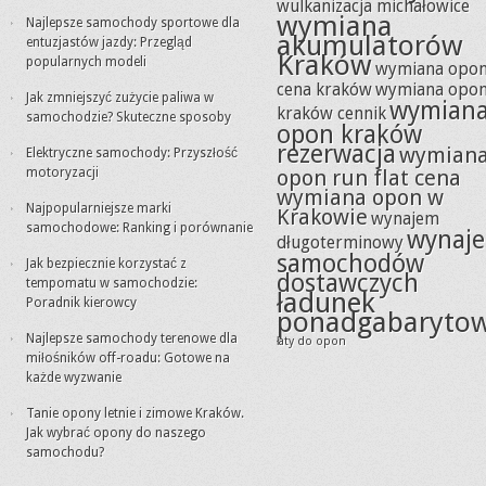
wulkanizacja michałowice
wymiana
Najlepsze samochody sportowe dla
akumulatorów
entuzjastów jazdy: Przegląd
Kraków
popularnych modeli
wymiana opo
cena kraków
wymiana opo
Jak zmniejszyć zużycie paliwa w
wymian
kraków cennik
samochodzie? Skuteczne sposoby
opon kraków
rezerwacja
wymian
Elektryczne samochody: Przyszłość
motoryzacji
opon run flat cena
wymiana opon w
Najpopularniejsze marki
Krakowie
wynajem
samochodowe: Ranking i porównanie
wynaj
długoterminowy
samochodów
Jak bezpiecznie korzystać z
dostawczych
tempomatu w samochodzie:
ładunek
Poradnik kierowcy
ponadgabaryto
Najlepsze samochody terenowe dla
łaty do opon
miłośników off-roadu: Gotowe na
każde wyzwanie
Tanie opony letnie i zimowe Kraków.
Jak wybrać opony do naszego
samochodu?