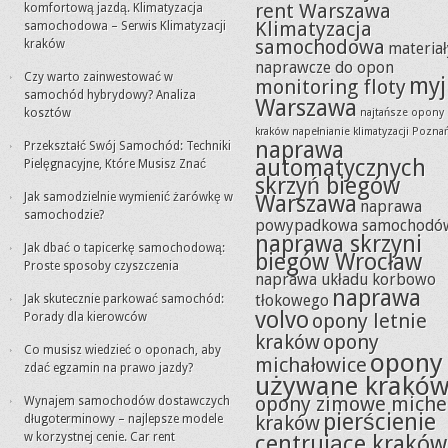
rent Warszawa
komfortową jazdą. Klimatyzacja
Klimatyzacja
samochodowa – Serwis Klimatyzacji
samochodowa
kraków
materiał
naprawcze do opon
Czy warto zainwestować w
myj
monitoring floty
samochód hybrydowy? Analiza
Warszawa
kosztów
najtańsze opony
kraków
napełnianie klimatyzacji Pozna
naprawa
Przekształć Swój Samochód: Techniki
automatycznych
Pielęgnacyjne, Które Musisz Znać
skrzyń biegów
Jak samodzielnie wymienić żarówkę w
Warszawa
naprawa
samochodzie?
powypadkowa samochodó
naprawa skrzyni
Jak dbać o tapicerkę samochodową:
biegów Wrocław
Proste sposoby czyszczenia
naprawa układu korbowo
naprawa
tłokowego
Jak skutecznie parkować samochód:
volvo
opony letnie
Porady dla kierowców
kraków
opony
Co musisz wiedzieć o oponach, aby
opony
michałowice
zdać egzamin na prawo jazdy?
używane krakó
opony zimowe miche
Wynajem samochodów dostawczych
pierścienie
kraków
długoterminowy – najlepsze modele
w korzystnej cenie. Car rent
centrujące kraków