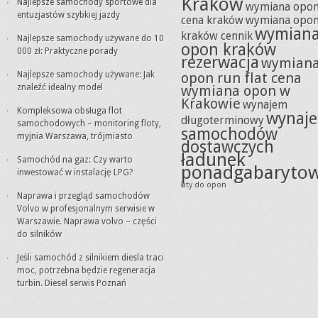
Kraków
Najlepsze samochody sportowe dla
wymiana opo
entuzjastów szybkiej jazdy
cena kraków
wymiana opo
wymian
kraków cennik
Najlepsze samochody używane do 10
opon kraków
000 zł: Praktyczne porady
rezerwacja
wymian
Najlepsze samochody używane: Jak
opon run flat cena
znaleźć idealny model
wymiana opon w
Krakowie
wynajem
Kompleksowa obsługa flot
wynaj
długoterminowy
samochodowych – monitoring floty,
samochodów
myjnia Warszawa, trójmiasto
dostawczych
ładunek
Samochód na gaz: Czy warto
ponadgabaryto
inwestować w instalację LPG?
łaty do opon
Naprawa i przegląd samochodów
Volvo w profesjonalnym serwisie w
Warszawie. Naprawa volvo – części
do silników
Jeśli samochód z silnikiem diesla traci
moc, potrzebna będzie regeneracja
turbin. Diesel serwis Poznań