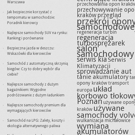
Warszawa
przechowalnia opon krakó
przechowywanie opo
Jak bezpiecznie korzystać z
kraków
przegląd
tempomatu w samochodzie:
przekrój opon
Poradnik kierowcy
samochodowe
regeneracja turbin
Najlepsze samochody SUV na rynku:
regeneracja
Ranking i porównanie
turbosprężarek
salon
Bezpieczna jazda w deszczu:
samochodowy
Wskazówki dla kierowców
serwis kia
Serwis
Samochód z automatyczną skrzynią
Klimatyzacji
biegów: Czy to dobry wybór dla
sprowadzanie aut
ciebie?
tanie akumulatory
ta
opony kraków
transport
Najlepsze samochody z dużym
układ
europa
bagażnikiem: Wygodne
korbowo tłokow
podróżowanie z dużym ładunkiem
Poznań
używane opon
Najlepsze samochody premium dla
używane
kraków
wymagających kierowców
samochody volv
wulkanizacja michałowice
Samochód na LPG: Zalety, koszty i
wymiana
ekologia alternatywnego paliwa
akumulatorów