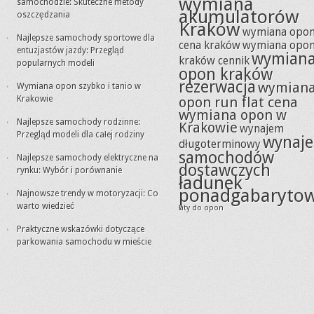
wymiana
samochodzie: Skuteczne metody
akumulatorów
oszczędzania
Kraków
wymiana opo
Najlepsze samochody sportowe dla
cena kraków
wymiana opo
entuzjastów jazdy: Przegląd
wymian
kraków cennik
popularnych modeli
opon kraków
rezerwacja
wymian
Wymiana opon szybko i tanio w
Krakowie
opon run flat cena
wymiana opon w
Najlepsze samochody rodzinne:
Krakowie
wynajem
Przegląd modeli dla całej rodziny
wynaj
długoterminowy
samochodów
Najlepsze samochody elektryczne na
dostawczych
rynku: Wybór i porównanie
ładunek
ponadgabaryto
Najnowsze trendy w motoryzacji: Co
warto wiedzieć
łaty do opon
Praktyczne wskazówki dotyczące
parkowania samochodu w mieście