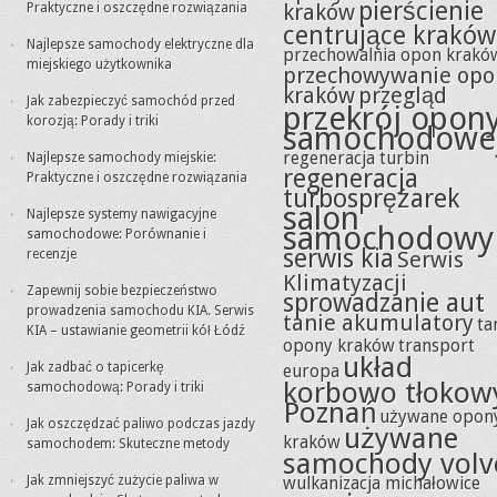
pierścienie
kraków
Praktyczne i oszczędne rozwiązania
centrujące kraków
Najlepsze samochody elektryczne dla
przechowalnia opon krakó
miejskiego użytkownika
przechowywanie opo
kraków
przegląd
Jak zabezpieczyć samochód przed
przekrój opon
korozją: Porady i triki
samochodowe
regeneracja turbin
Najlepsze samochody miejskie:
regeneracja
Praktyczne i oszczędne rozwiązania
turbosprężarek
salon
Najlepsze systemy nawigacyjne
samochodowy
samochodowe: Porównanie i
serwis kia
recenzje
Serwis
Klimatyzacji
Zapewnij sobie bezpieczeństwo
sprowadzanie aut
prowadzenia samochodu KIA. Serwis
tanie akumulatory
ta
KIA – ustawianie geometrii kół Łódź
opony kraków
transport
układ
Jak zadbać o tapicerkę
europa
korbowo tłokow
samochodową: Porady i triki
Poznań
używane opon
Jak oszczędzać paliwo podczas jazdy
używane
kraków
samochodem: Skuteczne metody
samochody volv
Jak zmniejszyć zużycie paliwa w
wulkanizacja michałowice