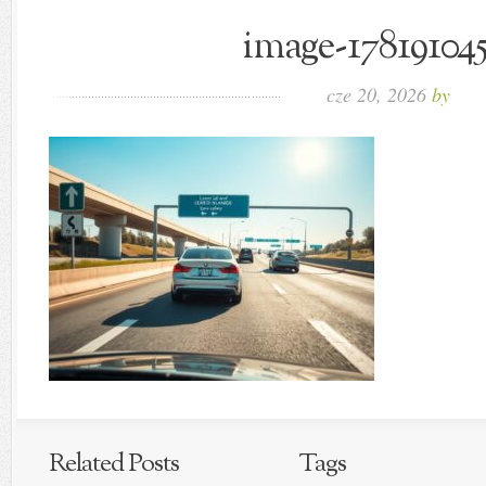
image-178191045
cze 20, 2026
by
Related Posts
Tags