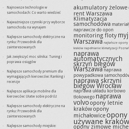
akumulatory żelowe
Najnowsze technologie w
rent Warszawa
samochodach: Co warto wiedzieć
Klimatyzacja
Najważniejsze czynniki przy wyborze
samochodowa
materiał
samochodu na wynajem
naprawcze do opon
myj
monitoring floty
Najlepsze samochody elektryczne na
Warszawa
rynku: Przewodnik dla
najtańsze opony
zainteresowanych
kraków
napełnianie klimatyzacji Pozna
naprawa
Jak zwiększyć moc silnika: Tuning i
automatycznych
poprawa osiągów
skrzyń biegów
Warszawa
naprawa
Najlepsze samochody premium dla
powypadkowa samochodó
wymagających kierowców: Ranking i
naprawa skrzyni
recenzje
biegów Wrocław
naprawa układu korbowo
Najlepsze aplikacje mobilne dla
naprawa
tłokowego
kierowców: Ułatw sobie podróż
volvo
opony letnie
Najlepsze samochody elektryczne na
kraków
opony
rynku: Przewodnik dla
opony
michałowice
zainteresowanych
używane krakó
opony zimowe miche
Najlepsze samochody miejskie: